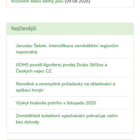
hrozivém stavu šelmy jsou
(09.08.2026)
Nejčtenější
Jaroslav Šebek: Intenzifikace zemědělství regionům
nepomáhá
ÚOHS povolil Agrofertu prodej Druko Střížov a
Českých vajec CZ
Nereálné a nesmyslné požadavky na skladování a
aplikaci hnojiv
Výskyt hraboše polního v listopadu 2020
Zemědělské kolektivní vyjednávání pokračuje zatím
bez dohody