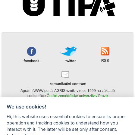
Agrární WWW portál AGRIS vznikl v roce 1999 na základě
spolupráce
České zemědělské univerzity v Praze
s
Ministerstvem zemědělství ČR
We use cookies!
© Copyright AGRIS 2000-2026 -
ISSN 1213-1369
- Publikování a šíření
Hi, this website uses essential cookies to ensure its proper
obsahu agrárního WWW portálu AGRIS je možné
operation and tracking cookies to understand how you
(pokud není uvedeno jinak) pouze za podmínky uvedení zdroje v podobě
www.agris.cz a data publikace v AGRISu.
interact with it. The latter will be set only after consent.
cookies