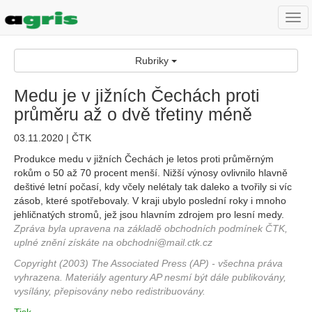
Togg
navi
Rubriky
Medu je v jižních Čechách proti
průměru až o dvě třetiny méně
03.11.2020 | ČTK
Produkce medu v jižních Čechách je letos proti průměrným
rokům o 50 až 70 procent menší. Nižší výnosy ovlivnilo hlavně
deštivé letní počasí, kdy včely nelétaly tak daleko a tvořily si víc
zásob, které spotřebovaly. V kraji ubylo poslední roky i mnoho
jehličnatých stromů, jež jsou hlavním zdrojem pro lesní medy.
Zpráva byla upravena na základě obchodních podmínek ČTK,
uplné znění získáte na obchodni@mail.ctk.cz
Copyright (2003) The Associated Press (AP) - všechna práva
vyhrazena. Materiály agentury AP nesmí být dále publikovány,
vysílány, přepisovány nebo redistribuovány.