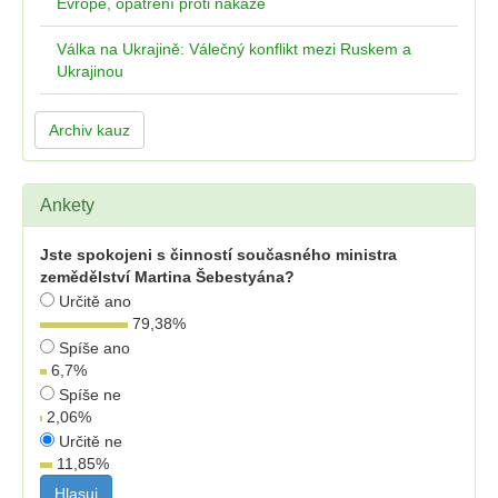
Evropě, opatření proti nákaze
Válka na Ukrajině: Válečný konflikt mezi Ruskem a
Ukrajinou
Archiv kauz
Ankety
Jste spokojeni s činností současného ministra
zemědělství Martina Šebestyána?
Určitě ano
79,38
%
Spíše ano
6,7
%
Spíše ne
2,06
%
Určitě ne
11,85
%