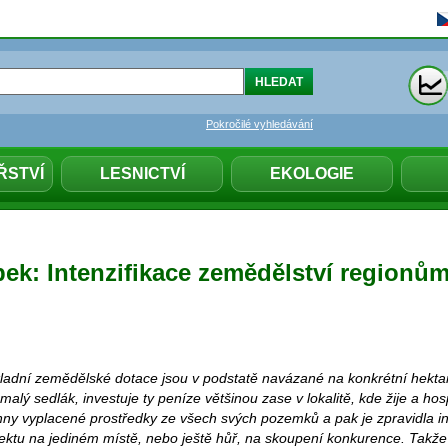
Pokročilé vyhledávání
ŘSTVÍ
LESNICTVÍ
EKOLOGIE
bek: Intenzifikace zemědělství regionů
kladní zemědělské dotace jsou v podstatě navázané na konkrétní hektar
 malý sedlák, investuje ty peníze většinou zase v lokalitě, kde žije a ho
ny vyplacené prostředky ze všech svých pozemků a pak je zpravidla in
ektu na jediném místě, nebo ještě hůř, na skoupení konkurence. Takž