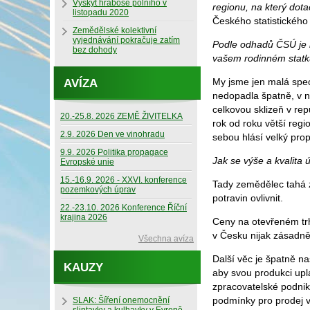
Výskyt hraboše polního v
regionu, na který dotac
listopadu 2020
Českého statistickéh
Zemědělské kolektivní
vyjednávání pokračuje zatím
Podle odhadů ČSÚ je le
bez dohody
vašem rodinném statk
My jsme jen malá spec
AVÍZA
nedopadla špatně, v n
celkovou sklizeň v re
20.-25.8. 2026 ZEMĚ ŽIVITELKA
rok od roku větší regio
2.9. 2026 Den ve vinohradu
sebou hlásí velký pro
9.9. 2026 Politika propagace
Jak se výše a kvalita
Evropské unie
15.-16.9. 2026 - XXVI. konference
Tady zemědělec tahá 
pozemkových úprav
potravin ovlivnit.
22.-23.10. 2026 Konference Říční
krajina 2026
Ceny na otevřeném trh
v Česku nijak zásadn
Všechna avíza
Další věc je špatně 
KAUZY
aby svou produkci upl
zpracovatelské podnik
podmínky pro prodej v
SLAK: Šíření onemocnění