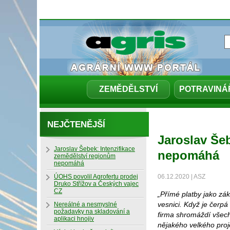
ZEMĚDĚLSTVÍ
POTRAVINÁ
NEJČTENĚJŠÍ
Jaroslav Še
Jaroslav Šebek: Intenzifikace
nepomáhá
zemědělství regionům
nepomáhá
ÚOHS povolil Agrofertu prodej
06.12.2020 | ASZ
Druko Střížov a Českých vajec
CZ
„Přímé platby jako zá
vesnici. Když je čerpá
Nereálné a nesmyslné
požadavky na skladování a
firma shromáždí všech
aplikaci hnojiv
nějakého velkého proj