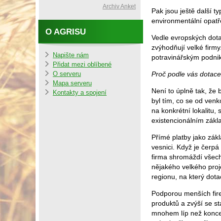
Archiv Anket
Pak jsou ještě další 
environmentální opatř
O AGRISU
Vedle evropských dota
zvýhodňují velké firm
Napište nám
potravinářským podn
Přidat mezi oblíbené
Proč podle vás dotac
O serveru
Mapa serveru
Není to úplně tak, že 
Kontakty a spojení
byl tím, co se od ve
na konkrétní lokalitu,
existencionálním zák
Přímé platby jako zák
vesnici. Když je čerpá
firma shromáždí všech
nějakého velkého proj
regionu, na který dotac
Podporou menších fire
produktů a zvýší se st
mnohem líp než koncen