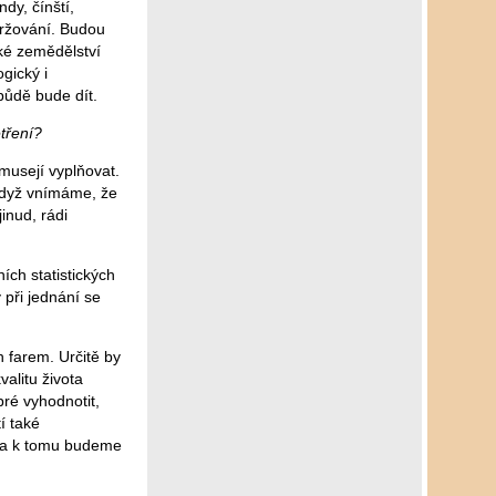
dy, čínští,
udržování. Budou
ské zemědělství
gický i
půdě bude dít.
etření?
musejí vyplňovat.
 když vnímáme, že
inud, rádi
ích statistických
 při jednání se
 farem. Určitě by
valitu života
bré vyhodnotit,
í také
y, a k tomu budeme