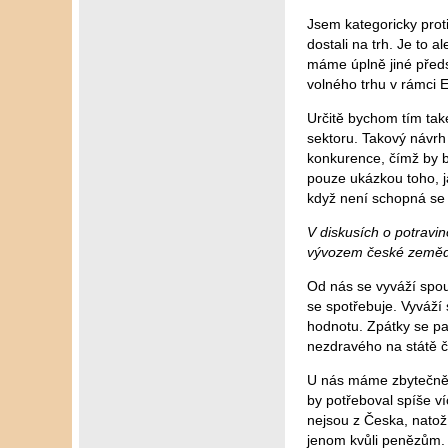
Jsem kategoricky prot
dostali na trh. Je to
máme úplně jiné předs
volného trhu v rámci 
Určitě bychom tím také
sektoru. Takový návrh 
konkurence, čímž by b
pouze ukázkou toho, ja
když není schopná se 
V diskusích o potravi
vývozem české zeměd
Od nás se vyváží spou
se spotřebuje. Vyváží 
hodnotu. Zpátky se pa
nezdravého na státě č
U nás máme zbytečně 
by potřeboval spíše ví
nejsou z Česka, natož
jenom kvůli penězům. 