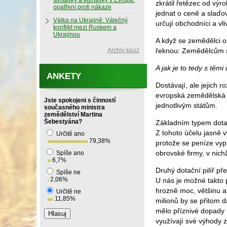
slintavky a kulhavky v Evropě,
zkrátil řetězec od výr
opatření proti nákaze
jednat o ceně a slaďo
Válka na Ukrajině: Válečný
určují obchodníci a vli
konflikt mezi Ruskem a
Ukrajinou
A když se zemědělci oz
Archiv kauz
řeknou: Zemědělcům se
A jak je to tedy s těm
ANKETY
Dostávají, ale jejich
evropská zemědělská p
Jste spokojeni s činností
jednotlivým státům.
současného ministra
zemědělství Martina
Šebestyána?
Základním typem dotací
Z tohoto účelu jasně 
Určitě ano
79,38
%
protože se peníze vyp
obrovské firmy, v nich
Spíše ano
6,7
%
Druhý dotační pilíř př
Spíše ne
2,06
%
U nás je možné takto p
hrozně moc, většinu al
Určitě ne
11,85
%
milionů by se přitom d
mělo příznivé dopady n
využívají své výhody z