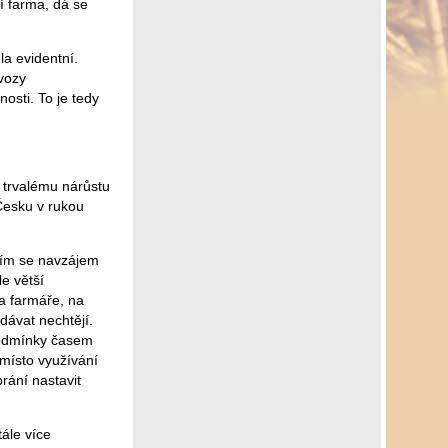
í farma, dá se
la evidentní.
evozy
osti. To je tedy
 trvalému nárůstu
Česku v rukou
atím se navzájem
le větší
na farmáře, na
dávat nechtějí.
podmínky časem
místo využívání
rání nastavit
tále více