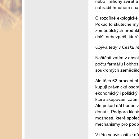
nebo i miliony zvířat
nahradit mnohem snáz a
O rozdílné ekologické
Pokud to skutečně mysl
zemědělských produktů
další nebezpečí, kter
Ubývá tedy v Česku 
Naštěstí zatím v abso
počtu farmářů i obho
soukromých zemědělc
Ale těch 62 procent o
kupují právnické osoby
ekonomický i politický
které skupování zatím 
Ale pokud dál budou 
donutit. Podpora klas
možností, které spole
mechanismy pro podp
V této souvislosti je 