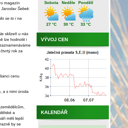
Sobota
Neděle
Pondělí
pro magazín
Jaroslav Šebek.
o se to i na
27 °C
30 °C
33 °C
le sklizeň u nás
VÝVOJ CEN
 lze hodnotit i
du zaznamenáváme
 čtvrtý rok za
 šanci cenu
, a s nimi úroda
m zemědělcům,
KALENDÁŘ
ědělské a
ři měli lepší
ýrazně by se