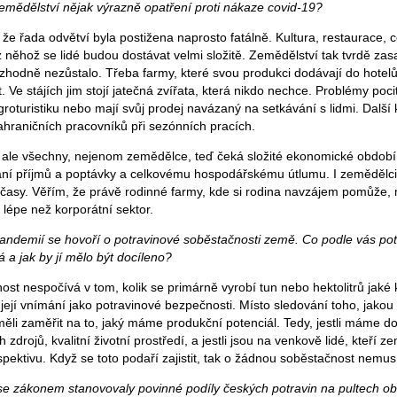
mědělství nějak výrazně opatření proti nákaze covid-19?
že řada odvětví byla postižena naprosto fatálně. Kultura, restaurace, 
 něhož se lidé budou dostávat velmi složitě. Zemědělství tak tvrdě zas
zhodně nezůstalo. Třeba farmy, které svou produkci dodávají do hotelů
. Ve stájích jim stojí jatečná zvířata, která nikdo nechce. Problémy pociť
groturistiku nebo mají svůj prodej navázaný na setkávání s lidmi. Další
ahraničních pracovníků při sezónních pracích.
 ale všechny, nejenom zemědělce, teď čeká složité ekonomické obdob
ání příjmů a poptávky a celkovému hospodářskému útlumu. I zemědělci
ší časy. Věřím, že právě rodinné farmy, kde si rodina navzájem pomůže,
lépe než korporátní sektor.
 pandemií se hovoří o potravinové soběstačnosti země. Co podle vás po
a jak by jí mělo být docíleno?
st nespočívá v tom, kolik se primárně vyrobí tun nebo hektolitrů jaké 
 její vnímání jako potravinové bezpečnosti. Místo sledování toho, jak
li zaměřit na to, jaký máme produkční potenciál. Tedy, jestli máme do
zdrojů, kvalitní životní prostředí, a jestli jsou na venkově lidé, kteří z
spektivu. Když se toto podaří zajistit, tak o žádnou soběstačnost nemus
 se zákonem stanovovaly povinné podíly českých potravin na pultech 