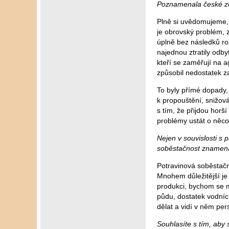
Poznamenala české ze
Plně si uvědomujeme, 
je obrovský problém, z
úplně bez následků ro
najednou ztratily odbyt
kteří se zaměřují na a
způsobil nedostatek z
To byly přímé dopady,
k propouštění, snižov
s tím, že přijdou hor
problémy ustát o něco 
Nejen v souvislosti s
soběstačnost znamená 
Potravinová soběstačno
Mnohem důležitější je
produkci, bychom se mě
půdu, dostatek vodních 
dělat a vidí v něm per
Souhlasíte s tím, aby