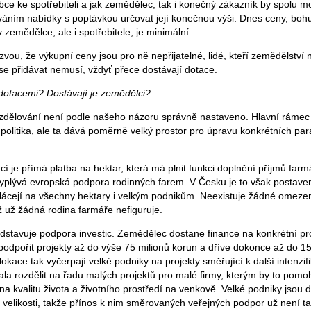
obce ke spotřebiteli a jak zemědělec, tak i konečný zákazník by spolu m
váním nabídky s poptávkou určovat její konečnou výši. Dnes ceny, bohu
v zemědělce, ale i spotřebitele, je minimální.
vou, že výkupní ceny jsou pro ně nepřijatelné, lidé, kteří zemědělství 
 přidávat nemusí, vždyť přece dostávají dotace.
i dotacemi? Dostávají je zemědělci?
 rozdělování není podle našeho názoru správně nastaveno. Hlavní rámec
olitika, ale ta dává poměrně velký prostor pro úpravu konkrétních pa
 je přímá platba na hektar, která má plnit funkci doplnění příjmů farmá
vyplývá evropská podpora rodinných farem. V Česku je to však postave
lácejí na všechny hektary i velkým podnikům. Neexistuje žádné omezení
ž už žádná rodina farmáře nefiguruje.
edstavuje podpora investic. Zemědělec dostane finance na konkrétní pro
odpořit projekty až do výše 75 milionů korun a dříve dokonce až do 150
okace tak vyčerpají velké podniky na projekty směřující k další intenzif
ala rozdělit na řadu malých projektů pro malé firmy, kterým by to pomoh
a kvalitu života a životního prostředí na venkově. Velké podniky jsou dů
 velikosti, takže přínos k nim směrovaných veřejných podpor už není ta