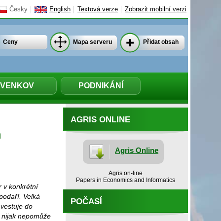
Česky
English
Textová verze
Zobrazit mobilní verzi
Ceny
Mapa serveru
Přidat obsah
VENKOV
PODNIKÁNÍ
AGRIS ONLINE
m
Agris Online
Agris on-line
Papers in Economics and Informatics
 v konkrétní
spodaří. Velká
POČASÍ
vestuje do
e nijak nepomůže