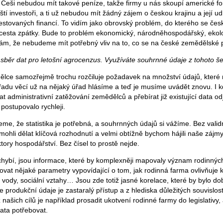
. Češi nebudou mít takové peníze, takže firmy u nás skoupí americké fon
ndští investoři, a ti už nebudou mít žádný zájem o českou krajinu a její 
nvestovaných financí. To vidím jako obrovský problém, do kterého se če
 cesta zpátky. Bude to problém ekonomický, národněhospodářský, ekolo
ám, že nebudeme mít potřebný vliv na to, co se na české zemědělské 
běr dat pro letošní agrocenzus. Využíváte souhrnné údaje z tohoto š
ce samozřejmě trochu rozčiluje požadavek na množství údajů, které 
 řadu věcí už na nějaký úřad hlásíme a teď je musíme uvádět znovu. I
administrativní zatěžování zemědělců a přebírat již existující data odj
postupovalo rychleji.
e, že statistika je potřebná, a souhrnných údajů si vážíme. Bez validn
ohli dělat klíčová rozhodnutí a velmi obtížně bychom hájili naše zájmy
tory hospodářství. Bez čísel to prostě nejde.
ybí, jsou informace, které by komplexněji mapovaly význam rodinných
dovat nějaké parametry vypovídající o tom, jak rodinná farma ovlivňuje k
y, vody, sociální vztahy… Jsou zde totiž jasné korelace, které by bylo do
 produkční údaje je zastaralý přístup a z hlediska důležitých souvislost
 našich cílů je například prosadit ukotvení rodinné farmy do legislativ
data potřebovat.