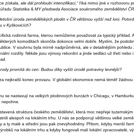
e získala, ale dál prohloubí intenzifikaci,“
říká mimo jiné v rozhovoru 
o úřadu
Statistika
&
MY předseda Asociace soukromého zemědělství ČR 
tošní úroda zemědělských plodin v ČR většinou vyšší než loni. Potvrdil
u v Kyškovicích?
ifická rodinná farma, kterou nemůžeme považovat za typický příklad. A
ěkterých komoditách skončila dokonce velmi dobře. Myslím, že podobně
publice. V souhrnu byla mírně nadprůměrná, ale v detailnějším pohle
nální rozdíly. Někde jsou výnosy rekordní a jinde sedláci už třetí nebo i
pad.
 úrody promítá do cen: Budou díky vyšší úrodě potraviny levnější?
za nejkratší konec provazu. V globální ekonomice nemá téměř žádnou
u se nastavují na velkých plodinových burzách v Chicagu, v Hamburku
ě nepohne.
nastavená struktura českého zemědělství, která moc nepřeje tuzemský
atnili alespoň na lokálním trhu. U nás se podporují většinou velké zem
y a ty malé a střední jsou pak znevýhodněny. Přitom, kdyby menší farmá
ýrobků na lokálním trhu a kdyby fungovali malí lokální zpracovatelé, v