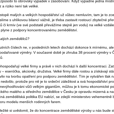
 a způsobí to obrovský výpadek v zásobování. Když vypadne jedna místn
 riziko není tak veliké.
 stopě malých a velkých hospodářství už vůbec nemluvím, tam je to zce
íme s uhlíkovou bilancí vážně, je třeba zastavit rostoucí zbytečné př
 či krmiv (ve své podstatě převážíme stejně jen vodu) na velké vzdálen
é plyne z podpory koncentrovanému zemědělství.
malých zemědělců?
lutních číslech ne, v posledních letech dochází dokonce k mírnému, ale
spodařované výměry. V současné době je zhruba 38 procent výměry v 
ů.
bhospodařují velké firmy a právě v nich dochází k další koncentraci. Z
 – eseróčka, akciovky, družstva. Velké firmy dále rostou a získávají stá
 vliv na tvorbu opatření pro podporu zemědělství. Tím je vytvářen tlak 
nedošlo, protože pro ně je to srdeční záležitost a svá hospodářství pro
znevýhodňováni vůči velkým gigantům, můžou je k tomu ekonomické 
ického malého a středního zemědělce v Česku je opravdu mizerná a na
čná zemědělská politika EU nabízí, se zdejší ministerstvo vehementně b
oru modelu menších rodinných farem.
důležité si uvědomit, že do koncentrace zemědělské výroby u nás bude s