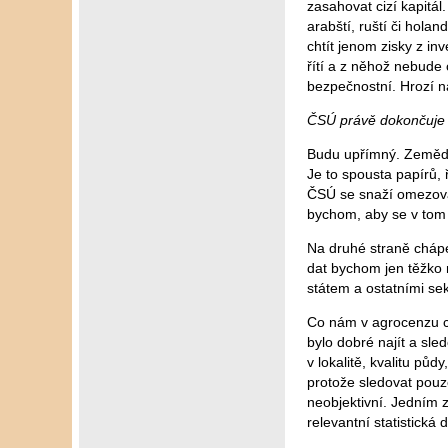
zasahovat cizí kapitál
arabští, ruští či hola
chtít jenom zisky z i
řítí a z něhož nebude
bezpečnostní. Hrozí n
ČSÚ právě dokončuje s
Budu upřímný. Zeměděl
Je to spousta papírů,
ČSÚ se snaží omezovat 
bychom, aby se v tom 
Na druhé straně chápem
dat bychom jen těžko m
státem a ostatními sek
Co nám v agrocenzu ch
bylo dobré najít a sle
v lokalitě, kvalitu půd
protože sledovat pouze
neobjektivní. Jedním z
relevantní statistická 