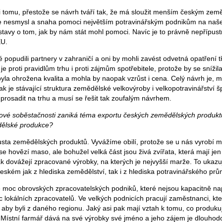
i tomu, přestože se návrh tváří tak, že má sloužit menším českým zem
 ale nesmysl a snaha pomoci největším potravinářským podnikům na naš
tavy o tom, jak by nám stát mohl pomoci. Navíc je to právně nepřípu
EU.
 popudili partnery v zahraničí a oni by mohli zavést odvetná opatření t
je proti pravidlům trhu i proti zájmům spotřebitele, protože by se snížil
yla ohrožena kvalita a mohla by naopak vzrůst i cena. Celý návrh je,
k je stávající struktura zemědělské velkovýroby i velkopotravinářství 
prosadit na trhu a musí se řešit tak zoufalým návrhem.
nové soběstačnosti zaniká téma exportu českých zemědělských produktů.
ělské produkce?
sta zemědělských produktů. Vyvážíme obilí, protože se u nás vyrobí 
se hovězí maso, ale bohužel velká část jsou živá zvířata, která mají je
k dovážejí zpracované výrobky, na kterých je nejvyšší marže. To ukazuj
eském jak z hlediska zemědělství, tak i z hlediska potravinářského prů
moc obrovských zpracovatelských podniků, které nejsou kapacitně nap
c lokálních zpracovatelů. Ve velkých podnicích pracují zaměstnanci, kt
 aby byli z daného regionu. Jaký asi pak mají vztah k tomu, co produku
Místní farmář dává na své výrobky své jméno a jeho zájem je dlouhod