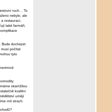
cestovní ruch… To
aženo nebylo, ale
 a restaurací,
ují také farmáři,
 komplikace
í. Bude docházet
 musí počítat
 mohou tyto
travinová
komodity.
ou máme okamžitou
statečně kvalitní
emědělství umějí
íme mít strach.
obchodů?