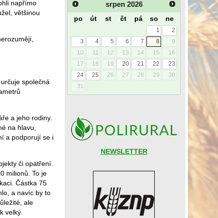
ohli napřímo
srpen
2026
žel, většinou
po
út
st
čt
pá
so
ne
1
2
nerozumějí,
3
4
5
6
7
8
9
10
11
12
13
14
15
16
17
18
19
20
21
22
23
24
25
26
27
28
29
30
 určuje společná
31
rametrů
ře a jeho rodiny.
né na hlavu,
 a podporují se i
NEWSLETTER
jekty či opatření.
 milionů. To je
ikaci. Částka 75
lo, a navíc by to
ležité, ale
k velký.