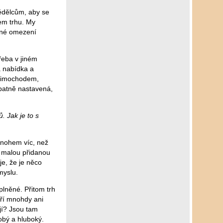
ědělcům, aby se
em trhu. My
stné omezení
řeba v jiném
a nabídka a
 mimochodem,
špatně nastavená,
 Jak je to s
mnohem víc, než
n malou přidanou
e, že je něco
myslu.
lněné. Přitom trh
eří mnohdy ani
jí? Jsou tam
obý a hluboký.