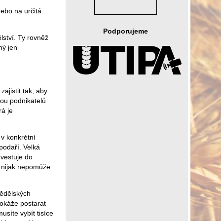
ebo na určitá
Podporujeme
lství. Ty rovněž
ný jen
ajistit tak, aby
ou podnikatelů
rá je
 v konkrétní
spodaří. Velká
vestuje do
e nijak nepomůže
mědělských
dokáže postarat
síte vybít tisíce