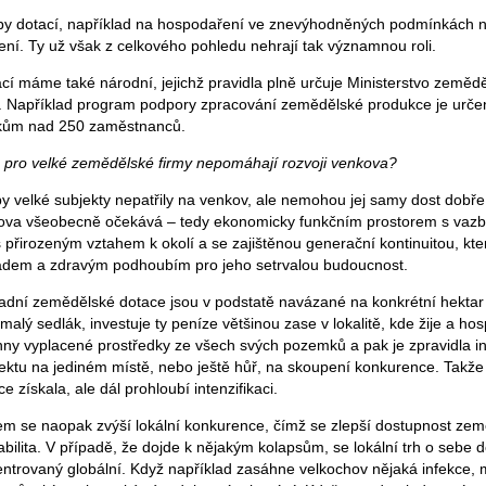
typy dotací, například na hospodaření ve znevýhodněných podmínkách n
ení. Ty už však z celkového pohledu nehrají tak významnou roli.
cí máme také národní, jejichž pravidla plně určuje Ministerstvo zemědě
y. Například program podpory zpracování zemědělské produkce je urče
ikům nad 250 zaměstnanců.
e pro velké zemědělské firmy nepomáhají rozvoji venkova?
by velké subjekty nepatřily na venkov, ale nemohou jej samy dost dobře z
nkova všeobecně očekává – tedy ekonomicky funkčním prostorem s vazb
 s přirozeným vztahem k okolí a se zajištěnou generační kontinuitou, kte
ladem a zdravým podhoubím pro jeho setrvalou budoucnost.
ladní zemědělské dotace jsou v podstatě navázané na konkrétní hektar
 malý sedlák, investuje ty peníze většinou zase v lokalitě, kde žije a ho
ny vyplacené prostředky ze všech svých pozemků a pak je zpravidla in
ektu na jediném místě, nebo ještě hůř, na skoupení konkurence. Takž
e získala, ale dál prohloubí intenzifikaci.
m se naopak zvýší lokální konkurence, čímž se zlepší dostupnost ze
abilita. V případě, že dojde k nějakým kolapsům, se lokální trh o sebe 
trovaný globální. Když například zasáhne velkochov nějaká infekce, mu