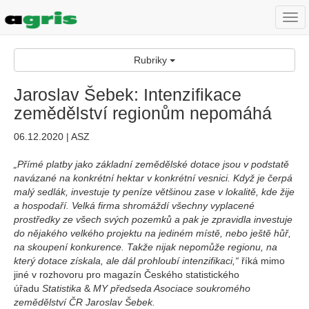
Togg
navi
Rubriky
Jaroslav Šebek: Intenzifikace
zemědělství regionům nepomáhá
06.12.2020 | ASZ
„Přímé platby jako základní zemědělské dotace jsou v podstatě
navázané na konkrétní hektar v konkrétní vesnici. Když je čerpá
malý sedlák, investuje ty peníze většinou zase v lokalitě, kde žije
a hospodaří. Velká firma shromáždí všechny vyplacené
prostředky ze všech svých pozemků a pak je zpravidla investuje
do nějakého velkého projektu na jediném místě, nebo ještě hůř,
na skoupení konkurence. Takže nijak nepomůže regionu, na
který dotace získala, ale dál prohloubí intenzifikaci,“
říká mimo
jiné v rozhovoru pro magazín Českého statistického
úřadu
Statistika
&
MY předseda Asociace soukromého
zemědělství ČR Jaroslav Šebek.