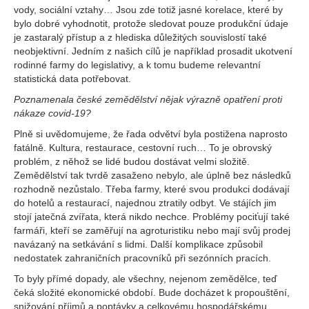
vody, sociální vztahy… Jsou zde totiž jasné korelace, které by
bylo dobré vyhodnotit, protože sledovat pouze produkční údaje
je zastaralý přístup a z hlediska důležitých souvislostí také
neobjektivní. Jedním z našich cílů je například prosadit ukotvení
rodinné farmy do legislativy, a k tomu budeme relevantní
statistická data potřebovat.
Poznamenala české zemědělství nějak výrazně opatření proti
nákaze covid-19?
Plně si uvědomujeme, že řada odvětví byla postižena naprosto
fatálně. Kultura, restaurace, cestovní ruch… To je obrovský
problém, z něhož se lidé budou dostávat velmi složitě.
Zemědělství tak tvrdě zasaženo nebylo, ale úplně bez následků
rozhodně nezůstalo. Třeba farmy, které svou produkci dodávají
do hotelů a restaurací, najednou ztratily odbyt. Ve stájích jim
stojí jatečná zvířata, která nikdo nechce. Problémy pociťují také
farmáři, kteří se zaměřují na agroturistiku nebo mají svůj prodej
navázaný na setkávání s lidmi. Další komplikace způsobil
nedostatek zahraničních pracovníků při sezónních pracích.
To byly přímé dopady, ale všechny, nejenom zemědělce, teď
čeká složité ekonomické období. Bude docházet k propouštění,
snižování příjmů a poptávky a celkovému hospodářskému