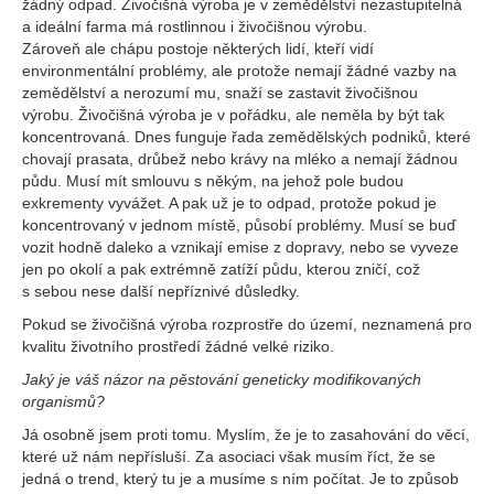
žádný odpad. Živočišná výroba je v zemědělství nezastupitelná
a ideální farma má rostlinnou i živočišnou výrobu.
Zároveň ale chápu postoje některých lidí, kteří vidí
environmentální problémy, ale protože nemají žádné vazby na
zemědělství a nerozumí mu, snaží se zastavit živočišnou
výrobu. Živočišná výroba je v pořádku, ale neměla by být tak
koncentrovaná. Dnes funguje řada zemědělských podniků, které
chovají prasata, drůbež nebo krávy na mléko a nemají žádnou
půdu. Musí mít smlouvu s někým, na jehož pole budou
exkrementy vyvážet. A pak už je to odpad, protože pokud je
koncentrovaný v jednom místě, působí problémy. Musí se buď
vozit hodně daleko a vznikají emise z dopravy, nebo se vyveze
jen po okolí a pak extrémně zatíží půdu, kterou zničí, což
s sebou nese další nepříznivé důsledky.
Pokud se živočišná výroba rozprostře do území, neznamená pro
kvalitu životního prostředí žádné velké riziko.
Jaký je váš názor na pěstování geneticky modifikovaných
organismů?
Já osobně jsem proti tomu. Myslím, že je to zasahování do věcí,
které už nám nepřísluší. Za asociaci však musím říct, že se
jedná o trend, který tu je a musíme s ním počítat. Je to způsob