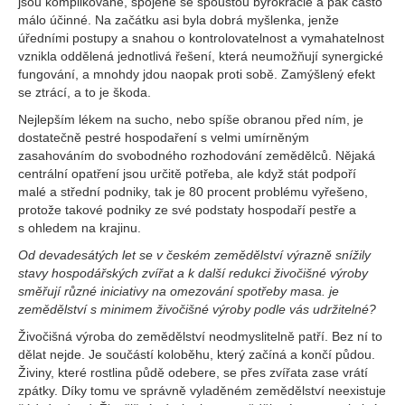
jsou komplikované, spojené se spoustou byrokracie a pak často
málo účinné. Na začátku asi byla dobrá myšlenka, jenže
úředními postupy a snahou o kontrolovatelnost a vymahatelnost
vznikla oddělená jednotlivá řešení, která neumožňují synergické
fungování, a mnohdy jdou naopak proti sobě. Zamýšlený efekt
se ztrácí, a to je škoda.
Nejlepším lékem na sucho, nebo spíše obranou před ním, je
dostatečně pestré hospodaření s velmi umírněným
zasahováním do svobodného rozhodování zemědělců. Nějaká
centrální opatření jsou určitě potřeba, ale když stát podpoří
malé a střední podniky, tak je 80 procent problému vyřešeno,
protože takové podniky ze své podstaty hospodaří pestře a
s ohledem na krajinu.
Od devadesátých let se v českém zemědělství výrazně snížily
stavy hospodářských zvířat a k další redukci živočišné výroby
směřují různé iniciativy na omezování spotřeby masa. je
zemědělství s minimem živočišné výroby podle vás udržitelné?
Živočišná výroba do zemědělství neodmyslitelně patří. Bez ní to
dělat nejde. Je součástí koloběhu, který začíná a končí půdou.
Živiny, které rostlina půdě odebere, se přes zvířata zase vrátí
zpátky. Díky tomu ve správně vyladěném zemědělství neexistuje