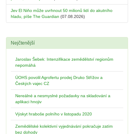
Jev El Niňo může uvrhnout 50 milionů lidí do akutního
hladu, píše The Guardian
(07.08.2026)
Nejčtenější
Jaroslav Šebek: Intenzifikace zemědělství regionům
nepomáhá
ÚOHS povolil Agrofertu prodej Druko Střížov a
Českých vajec CZ
Nereálné a nesmyslné požadavky na skladování a
aplikaci hnojiv
Výskyt hraboše polního v listopadu 2020
Zemědělské kolektivní vyjednávání pokračuje zatím
bez dohody