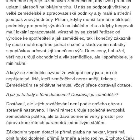
která moc nepřeje tuzemským zemědělcům, aby svou produkci
uplatnili alespoň na lokálním trhu. U nás se podporují většinou
velké zemědělské a zpracovatelské podniky a ty malé a střední
jsou pak znevýhodněny. Přitom, kdyby menší farmáři měli lepší
podmínky pro prodej výrobků na lokálním trhu a kdyby fungovali
malí lokální zpracovatelé, výrazně by se zkrátil řetězec od
výrobce ke spotřebiteli a jak zemědělec, tak i konečný zákazník
by spolu mohli napřímo jednat o ceně a slaďováním nabídky
s poptávkou určovat její konečnou výši. Dnes ceny, bohužel,
většinou určují obchodníci a vliv zemědělce, ale i spotřebitele, je
minimální.
A když se zemědělci ozvou, že výkupní ceny jsou pro ně
nepřijatelné, lidé, kteří zemědělství nerozumějí, řeknou:
Zemědělcům se přidávat nemusí, vždyť přece dostávají dotace.
A jak je to tedy s těmi dotacemi? Dostávají je zemědělci?
Dostávají, ale jejich rozdělování není podle našeho názoru
správně nastaveno. Hlavní rámec určuje společná evropská
zemědělská politika, ale ta dává poměrně velký prostor pro
úpravu konkrétních parametrů jednotlivým státům.
Základním typem dotací je přímá platba na hektar, která má
plnit funkci doplnění příjmů farmáře a jeho rodiny. Z tohoto účelu