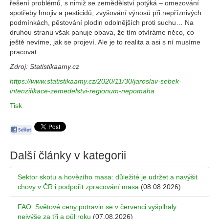
řešení problémů, s nimiž se zemědělství potýká – omezování
spotřeby hnojiv a pesticidů, zvyšování výnosů při nepříznivých
podmínkách, pěstování plodin odolnějších proti suchu… Na
druhou stranu však panuje obava, že tím otvíráme něco, co
ještě nevíme, jak se projeví. Ale je to realita a asi s ní musíme
pracovat.
Zdroj: Statistikaamy.cz
https://www.statistikaamy.cz/2020/11/30/jaroslav-sebek-
intenzifikace-zemedelstvi-regionum-nepomaha
Tisk
Další články v kategorii
Sektor skotu a hovězího masa: důležité je udržet a navýšit
chovy v ČR i podpořit zpracování masa
(08.08.2026)
FAO: Světové ceny potravin se v červenci vyšplhaly
nejvýše za tři a půl roku
(07.08.2026)