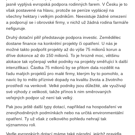
jasně vyplývá evropská podpora rodinných farem. V Česku je to
však postavené na hlavu, protože se peníze vyplácejí na
všechny hektary i velkým podnikům. Neexistuje žádné omezení
a podporují se i obrovské firmy, v nichž už žádná rodina farmáře
nefiguruje.
Druhý dotační pilíř představuje podpora investic. Zemědělec
dostane finance na konkrétní projekty či opatření. U nás je
možné takto podpořit projekty až do výše 75 milionů korun a
dříve dokonce až do 150 milionů. To je hrozně moc, většinu
alokace tak vyčerpají velké podniky na projekty směřující k další
intenzifikaci. Částka 75 milionů by se přitom dala rozdělit na
řadu malých projektů pro malé firmy, kterým by to pomohlo, a
navíc by to mělo příznivé dopady na kvalitu života a životního
prostředí na venkově. Velké podniky jsou důležité, ale využívají
své výhody z velikosti, takže přínos k nim směrovaných
veřejných podpor už není tak velký.
Pak jsou ještě další typy dotací, například na hospodaření ve
znevýhodněných podmínkách nebo na určitá environmentální
opatření. Ty už však z celkového pohledu nehrají tak
významnou roli.
Vedle evropských dotací máme také národní, jejichž pravidla