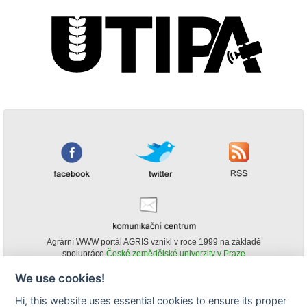
Agrární WWW portál AGRIS vznikl v roce 1999 na základě
spolupráce
České zemědělské univerzity v Praze
s
Ministerstvem zemědělství ČR
We use cookies!
© Copyright AGRIS 2000-2026 -
ISSN 1213-1369
- Publikování a šíření
Hi, this website uses essential cookies to ensure its proper
obsahu agrárního WWW portálu AGRIS je možné