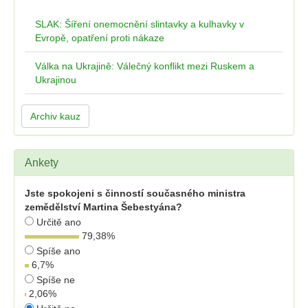
SLAK: Šíření onemocnění slintavky a kulhavky v
Evropě, opatření proti nákaze
Válka na Ukrajině: Válečný konflikt mezi Ruskem a
Ukrajinou
Archiv kauz
Ankety
Jste spokojeni s činností současného ministra
zemědělství Martina Šebestyána?
Určitě ano
79,38
%
Spíše ano
6,7
%
Spíše ne
2,06
%