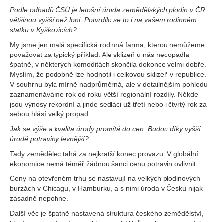
Podle odhadů ČSÚ je letošní úroda zemědělských plodin v ČR
většinou vyšší než loni. Potvrdilo se to i na vašem rodinném
statku v Kyškovicích?
My jsme jen malá specifická rodinná farma, kterou nemůžeme
považovat za typický příklad. Ale sklizeň u nás nedopadla
špatně, v některých komoditách skončila dokonce velmi dobře.
Myslím, že podobně lze hodnotit i celkovou sklizeň v republice.
V souhrnu byla mírně nadprůměrná, ale v detailnějším pohledu
zaznamenáváme rok od roku větší regionální rozdíly. Někde
jsou výnosy rekordní a jinde sedláci už třetí nebo i čtvrtý rok za
sebou hlásí velký propad.
Jak se výše a kvalita úrody promítá do cen: Budou díky vyšší
úrodě potraviny levnější?
Tady zemědělec tahá za nejkratší konec provazu. V globální
ekonomice nemá téměř žádnou šanci cenu potravin ovlivnit.
Ceny na otevřeném trhu se nastavují na velkých plodinových
burzách v Chicagu, v Hamburku, a s nimi úroda v Česku nijak
zásadně nepohne.
Další věc je špatně nastavená struktura českého zemědělství,