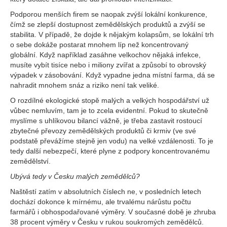
Podporou menších firem se naopak zvýší lokální konkurence,
čímž se zlepší dostupnost zemědělských produktů a zvýší se
stabilita. V případě, že dojde k nějakým kolapsům, se lokální trh
o sebe dokáže postarat mnohem líp než koncentrovaný
globální. Když například zasáhne velkochov nějaká infekce,
musíte vybít tisíce nebo i miliony zvířat a způsobí to obrovský
výpadek v zásobování. Když vypadne jedna místní farma, dá se
nahradit mnohem snáz a riziko není tak veliké.
O rozdílné ekologické stopě malých a velkých hospodářství už
vůbec nemluvím, tam je to zcela evidentní. Pokud to skutečně
myslíme s uhlíkovou bilancí vážně, je třeba zastavit rostoucí
zbytečné převozy zemědělských produktů či krmiv (ve své
podstatě převážíme stejně jen vodu) na velké vzdálenosti. To je
tedy další nebezpečí, které plyne z podpory koncentrovanému
zemědělství.
Ubývá tedy v Česku malých zemědělců?
Naštěstí zatím v absolutních číslech ne, v posledních letech
dochází dokonce k mírnému, ale trvalému nárůstu počtu
farmářů i obhospodařované výměry. V současné době je zhruba
38 procent výměry v Česku v rukou soukromých zemědělců.