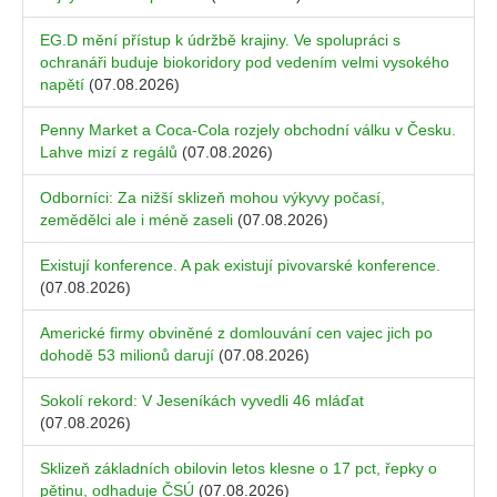
EG.D mění přístup k údržbě krajiny. Ve spolupráci s
ochranáři buduje biokoridory pod vedením velmi vysokého
napětí
(07.08.2026)
Penny Market a Coca-Cola rozjely obchodní válku v Česku.
Lahve mizí z regálů
(07.08.2026)
Odborníci: Za nižší sklizeň mohou výkyvy počasí,
zemědělci ale i méně zaseli
(07.08.2026)
Existují konference. A pak existují pivovarské konference.
(07.08.2026)
Americké firmy obviněné z domlouvání cen vajec jich po
dohodě 53 milionů darují
(07.08.2026)
Sokolí rekord: V Jeseníkách vyvedli 46 mláďat
(07.08.2026)
Sklizeň základních obilovin letos klesne o 17 pct, řepky o
pětinu, odhaduje ČSÚ
(07.08.2026)