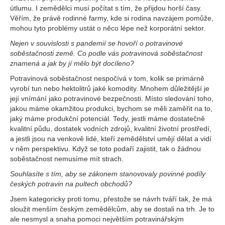
útlumu. I zemědělci musí počítat s tím, že přijdou horší časy.
Věřím, že právě rodinné farmy, kde si rodina navzájem pomůže,
mohou tyto problémy ustát o něco lépe než korporátní sektor.
Nejen v souvislosti s pandemií se hovoří o potravinové
soběstačnosti země. Co podle vás potravinová soběstačnost
znamená a jak by jí mělo být docíleno?
Potravinová soběstačnost nespočívá v tom, kolik se primárně
vyrobí tun nebo hektolitrů jaké komodity. Mnohem důležitější je
její vnímání jako potravinové bezpečnosti. Místo sledování toho,
jakou máme okamžitou produkci, bychom se měli zaměřit na to,
jaký máme produkční potenciál. Tedy, jestli máme dostatečně
kvalitní půdu, dostatek vodních zdrojů, kvalitní životní prostředí,
a jestli jsou na venkově lidé, kteří zemědělství umějí dělat a vidí
v něm perspektivu. Když se toto podaří zajistit, tak o žádnou
soběstačnost nemusíme mít strach.
Souhlasíte s tím, aby se zákonem stanovovaly povinné podíly
českých potravin na pultech obchodů?
Jsem kategoricky proti tomu, přestože se návrh tváří tak, že má
sloužit menším českým zemědělcům, aby se dostali na trh. Je to
ale nesmysl a snaha pomoci největším potravinářským