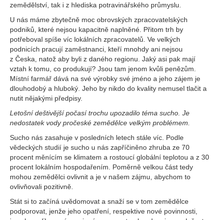
zemědělství, tak i z hlediska potravinářského průmyslu.
U nás máme zbytečně moc obrovských zpracovatelských
podniků, které nejsou kapacitně naplněné. Přitom trh by
potřeboval spíše víc lokálních zpracovatelů. Ve velkých
podnicích pracují zaměstnanci, kteří mnohdy ani nejsou
z Česka, natož aby byli z daného regionu. Jaký asi pak mají
vztah k tomu, co produkují? Jsou tam jenom kvůli penězům.
Místní farmář dává na své výrobky své jméno a jeho zájem je
dlouhodobý a hluboký. Jeho by nikdo do kvality nemusel tlačit a
nutit nějakými předpisy.
Letošní deštivější počasí trochu upozadilo téma sucho. Je
nedostatek vody pročeské zemědělce velkým problémem.
Sucho nás zasahuje v posledních letech stále víc. Podle
vědeckých studií je sucho u nás zapříčiněno zhruba ze 70
procent měnícím se klimatem a rostoucí globální teplotou a z 30
procent lokálním hospodařením. Poměrně velkou část tedy
mohou zemědělci ovlivnit a je v našem zájmu, abychom to
ovlivňovali pozitivně.
Stát si to začíná uvědomovat a snaží se v tom zemědělce
podporovat, jenže jeho opatření, respektive nové povinnosti,