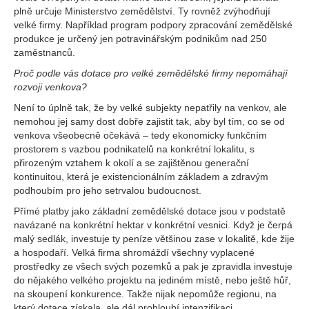
plně určuje Ministerstvo zemědělství. Ty rovněž zvýhodňují
velké firmy. Například program podpory zpracování zemědělské
produkce je určený jen potravinářským podnikům nad 250
zaměstnanců.
Proč podle vás dotace pro velké zemědělské firmy nepomáhají
rozvoji venkova?
Není to úplně tak, že by velké subjekty nepatřily na venkov, ale
nemohou jej samy dost dobře zajistit tak, aby byl tím, co se od
venkova všeobecně očekává – tedy ekonomicky funkčním
prostorem s vazbou podnikatelů na konkrétní lokalitu, s
přirozeným vztahem k okolí a se zajištěnou generační
kontinuitou, která je existencionálním základem a zdravým
podhoubím pro jeho setrvalou budoucnost.
Přímé platby jako základní zemědělské dotace jsou v podstatě
navázané na konkrétní hektar v konkrétní vesnici. Když je čerpá
malý sedlák, investuje ty peníze většinou zase v lokalitě, kde žije
a hospodaří. Velká firma shromáždí všechny vyplacené
prostředky ze všech svých pozemků a pak je zpravidla investuje
do nějakého velkého projektu na jediném místě, nebo ještě hůř,
na skoupení konkurence. Takže nijak nepomůže regionu, na
který dotace získala, ale dál prohloubí intenzifikaci.