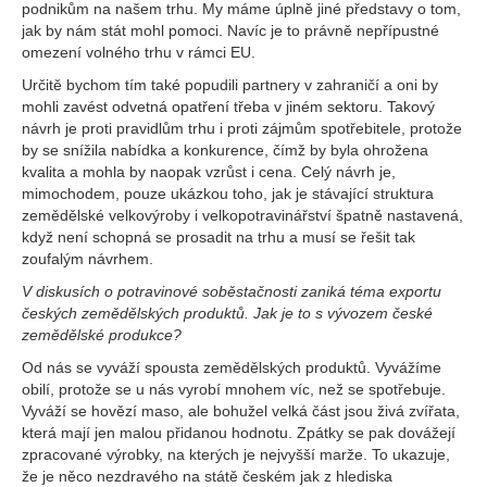
podnikům na našem trhu. My máme úplně jiné představy o tom,
jak by nám stát mohl pomoci. Navíc je to právně nepřípustné
omezení volného trhu v rámci EU.
Určitě bychom tím také popudili partnery v zahraničí a oni by
mohli zavést odvetná opatření třeba v jiném sektoru. Takový
návrh je proti pravidlům trhu i proti zájmům spotřebitele, protože
by se snížila nabídka a konkurence, čímž by byla ohrožena
kvalita a mohla by naopak vzrůst i cena. Celý návrh je,
mimochodem, pouze ukázkou toho, jak je stávající struktura
zemědělské velkovýroby i velkopotravinářství špatně nastavená,
když není schopná se prosadit na trhu a musí se řešit tak
zoufalým návrhem.
V diskusích o potravinové soběstačnosti zaniká téma exportu
českých zemědělských produktů. Jak je to s vývozem české
zemědělské produkce?
Od nás se vyváží spousta zemědělských produktů. Vyvážíme
obilí, protože se u nás vyrobí mnohem víc, než se spotřebuje.
Vyváží se hovězí maso, ale bohužel velká část jsou živá zvířata,
která mají jen malou přidanou hodnotu. Zpátky se pak dovážejí
zpracované výrobky, na kterých je nejvyšší marže. To ukazuje,
že je něco nezdravého na státě českém jak z hlediska