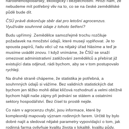
národněhospodářský, ekologický i bezpečnostní. Hrozí nám, že
nebudeme mít potřebný vliv na to, co se na české zemědělské
půdě bude dít.
ČSÚ právě dokončuje sběr dat pro letošní agrocenzus.
Využíváte souhrnné údaje z tohoto šetření?
Budu upřímný. Zemědělce samozřejmě trochu rozčiluje
požadavek na množství údajů, které musejí vyplňovat. Je to
spousta papírů, řadu věcí už na nějaký úřad hlásíme a teď je
musíme uvádět znovu. I když vnímáme, že ČSÚ se snaží
omezovat administrativní zatěžování zemědělců a přebírat již
existující data odjinud, rádi bychom, aby se v tom postupovalo
rychleji.
Na druhé straně chápeme, že statistika je potřebná, a
souhrnných údajů si vážíme. Bez validních statistických dat
bychom jen těžko mohli dělat klíčová rozhodnutí a velmi obtížně
bychom hájili naše zájmy při jednání se státem a ostatními
sektory hospodářství. Bez čísel to prostě nejde.
Co nám v agrocenzu chybí, jsou informace, které by
komplexněji mapovaly význam rodinných farem. Určitě by bylo
dobré najít a sledovat nějaké parametry vypovídající o tom, jak
rodinná farma ovlivňuje kvalitu života v lokalitě, kvalitu půdy,