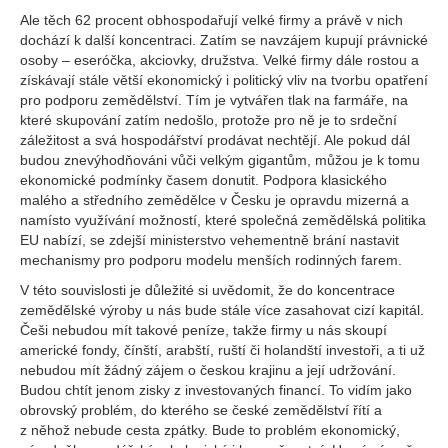
Ale těch 62 procent obhospodařují velké firmy a právě v nich
dochází k další koncentraci. Zatím se navzájem kupují právnické
osoby – eseróčka, akciovky, družstva. Velké firmy dále rostou a
získávají stále větší ekonomický i politický vliv na tvorbu opatření
pro podporu zemědělství. Tím je vytvářen tlak na farmáře, na
které skupování zatím nedošlo, protože pro ně je to srdeční
záležitost a svá hospodářství prodávat nechtějí. Ale pokud dál
budou znevýhodňováni vůči velkým gigantům, můžou je k tomu
ekonomické podmínky časem donutit. Podpora klasického
malého a středního zemědělce v Česku je opravdu mizerná a
namísto využívání možností, které společná zemědělská politika
EU nabízí, se zdejší ministerstvo vehementně brání nastavit
mechanismy pro podporu modelu menších rodinných farem.
V této souvislosti je důležité si uvědomit, že do koncentrace
zemědělské výroby u nás bude stále více zasahovat cizí kapitál.
Češi nebudou mít takové peníze, takže firmy u nás skoupí
americké fondy, čínští, arabští, ruští či holandští investoři, a ti už
nebudou mít žádný zájem o českou krajinu a její udržování.
Budou chtít jenom zisky z investovaných financí. To vidím jako
obrovský problém, do kterého se české zemědělství řítí a
z něhož nebude cesta zpátky. Bude to problém ekonomický,