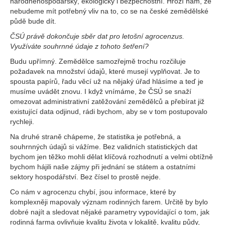
národněhospodářský, ekologický i bezpečnostní. Hrozí nám, že
nebudeme mít potřebný vliv na to, co se na české zemědělské
půdě bude dít.
ČSÚ právě dokončuje sběr dat pro letošní agrocenzus.
Využíváte souhrnné údaje z tohoto šetření?
Budu upřímný. Zemědělce samozřejmě trochu rozčiluje
požadavek na množství údajů, které musejí vyplňovat. Je to
spousta papírů, řadu věcí už na nějaký úřad hlásíme a teď je
musíme uvádět znovu. I když vnímáme, že ČSÚ se snaží
omezovat administrativní zatěžování zemědělců a přebírat již
existující data odjinud, rádi bychom, aby se v tom postupovalo
rychleji.
Na druhé straně chápeme, že statistika je potřebná, a
souhrnných údajů si vážíme. Bez validních statistických dat
bychom jen těžko mohli dělat klíčová rozhodnutí a velmi obtížně
bychom hájili naše zájmy při jednání se státem a ostatními
sektory hospodářství. Bez čísel to prostě nejde.
Co nám v agrocenzu chybí, jsou informace, které by
komplexněji mapovaly význam rodinných farem. Určitě by bylo
dobré najít a sledovat nějaké parametry vypovídající o tom, jak
rodinná farma ovlivňuje kvalitu života v lokalitě, kvalitu půdy,