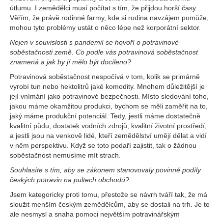
útlumu. I zemědělci musí počítat s tím, že přijdou horší časy.
Věřím, že právě rodinné farmy, kde si rodina navzájem pomůže,
mohou tyto problémy ustát o něco lépe než korporátní sektor.
Nejen v souvislosti s pandemií se hovoří o potravinové
soběstačnosti země. Co podle vás potravinová soběstačnost
znamená a jak by jí mělo být docíleno?
Potravinová soběstačnost nespočívá v tom, kolik se primárně
vyrobí tun nebo hektolitrů jaké komodity. Mnohem důležitější je
její vnímání jako potravinové bezpečnosti. Místo sledování toho,
jakou máme okamžitou produkci, bychom se měli zaměřit na to,
jaký máme produkční potenciál. Tedy, jestli máme dostatečně
kvalitní půdu, dostatek vodních zdrojů, kvalitní životní prostředí,
a jestli jsou na venkově lidé, kteří zemědělství umějí dělat a vidí
v něm perspektivu. Když se toto podaří zajistit, tak o žádnou
soběstačnost nemusíme mít strach.
Souhlasíte s tím, aby se zákonem stanovovaly povinné podíly
českých potravin na pultech obchodů?
Jsem kategoricky proti tomu, přestože se návrh tváří tak, že má
sloužit menším českým zemědělcům, aby se dostali na trh. Je to
ale nesmysl a snaha pomoci největším potravinářským