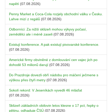
napětí
(07.08.2026)
Penny Market a Coca-Cola rozjely obchodní válku v Česku.
Lahve mizí z regálů
(07.08.2026)
Odborníci: Za nižší sklizeň mohou výkyvy počasí,
zemědělci ale i méně zaseli
(07.08.2026)
Existují konference. A pak existují pivovarské konference.
(07.08.2026)
Americké firmy obviněné z domlouvání cen vajec jich po
dohodě 53 milionů darují
(07.08.2026)
Do Prazdroje dovezli obří nádobu pro máčení ječmene s
výškou přes čtyři metry
(07.08.2026)
Sokolí rekord: V Jeseníkách vyvedli 46 mláďat
(07.08.2026)
Sklizeň základních obilovin letos klesne o 17 pct, řepky o
pětinu, odhaduje ČSÚ
(07.08.2026)