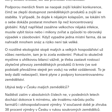
Podporou menších firem se naopak zvýší lokální konkurence,
čímž se zlepší dostupnost zemědělských produktů a zvýší se
stabilita. V případě, že dojde k nějakým kolapsům, se lokální trh
o sebe dokáže postarat mnohem líp než koncentrovaný
globální. Když například zasáhne velkochov nějaká infekce,
musíte vybít tisíce nebo i miliony zvířat a způsobí to obrovský
výpadek v zásobování. Když vypadne jedna místní farma, dá se
nahradit mnohem snáz a riziko není tak veliké.
O rozdílné ekologické stopě malých a velkých hospodářství už
vůbec nemluvím, tam je to zcela evidentní. Pokud to skutečně
myslíme s uhlíkovou bilancí vážně, je třeba zastavit rostoucí
zbytečné převozy zemědělských produktů či krmiv (ve své
podstatě převážíme stejně jen vodu) na velké vzdálenosti. To je
tedy další nebezpečí, které plyne z podpory koncentrovanému
zemědělství.
Ubývá tedy v Česku malých zemědělců?
Naštěstí zatím v absolutních číslech ne, v posledních letech
dochází dokonce k mírnému, ale trvalému nárůstu počtu
farmářů i obhospodařované výměry. V současné době je zhruba
38 procent výměry v Česku v rukou soukromých zemědělců.