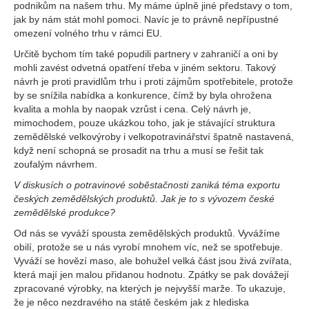
podnikům na našem trhu. My máme úplně jiné představy o tom,
jak by nám stát mohl pomoci. Navíc je to právně nepřípustné
omezení volného trhu v rámci EU.
Určitě bychom tím také popudili partnery v zahraničí a oni by
mohli zavést odvetná opatření třeba v jiném sektoru. Takový
návrh je proti pravidlům trhu i proti zájmům spotřebitele, protože
by se snížila nabídka a konkurence, čímž by byla ohrožena
kvalita a mohla by naopak vzrůst i cena. Celý návrh je,
mimochodem, pouze ukázkou toho, jak je stávající struktura
zemědělské velkovýroby i velkopotravinářství špatně nastavená,
když není schopná se prosadit na trhu a musí se řešit tak
zoufalým návrhem.
V diskusích o potravinové soběstačnosti zaniká téma exportu
českých zemědělských produktů. Jak je to s vývozem české
zemědělské produkce?
Od nás se vyváží spousta zemědělských produktů. Vyvážíme
obilí, protože se u nás vyrobí mnohem víc, než se spotřebuje.
Vyváží se hovězí maso, ale bohužel velká část jsou živá zvířata,
která mají jen malou přidanou hodnotu. Zpátky se pak dovážejí
zpracované výrobky, na kterých je nejvyšší marže. To ukazuje,
že je něco nezdravého na státě českém jak z hlediska