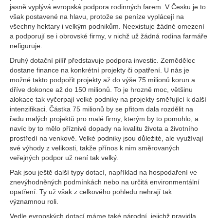
jasně vyplývá evropská podpora rodinných farem. V Česku je to
však postavené na hlavu, protože se peníze vyplácejí na
všechny hektary i velkým podnikům. Neexistuje žádné omezení
a podporují se i obrovské firmy, v nichž už žádná rodina farmáře
nefiguruje.
Druhý dotační pilíř představuje podpora investic. Zemědělec
dostane finance na konkrétní projekty či opatření. U nás je
možné takto podpořit projekty až do výše 75 milionů korun a
dříve dokonce až do 150 milionů. To je hrozně moc, většinu
alokace tak vyčerpají velké podniky na projekty směřující k další
intenzifikaci. Částka 75 milionů by se přitom dala rozdělit na
řadu malých projektů pro malé firmy, kterým by to pomohlo, a
navíc by to mělo příznivé dopady na kvalitu života a životního
prostředí na venkově. Velké podniky jsou důležité, ale využívají
své výhody z velikosti, takže přínos k nim směrovaných
veřejných podpor už není tak velký.
Pak jsou ještě další typy dotací, například na hospodaření ve
znevýhodněných podmínkách nebo na určitá environmentální
opatření. Ty už však z celkového pohledu nehrají tak
významnou roli.
Vedle evropských dotací máme také národní, jejichž pravidla