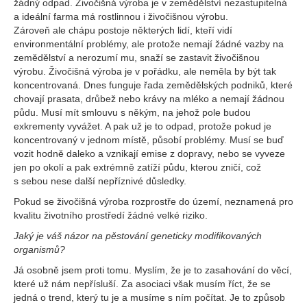
žádný odpad. Živočišná výroba je v zemědělství nezastupitelná
a ideální farma má rostlinnou i živočišnou výrobu.
Zároveň ale chápu postoje některých lidí, kteří vidí
environmentální problémy, ale protože nemají žádné vazby na
zemědělství a nerozumí mu, snaží se zastavit živočišnou
výrobu. Živočišná výroba je v pořádku, ale neměla by být tak
koncentrovaná. Dnes funguje řada zemědělských podniků, které
chovají prasata, drůbež nebo krávy na mléko a nemají žádnou
půdu. Musí mít smlouvu s někým, na jehož pole budou
exkrementy vyvážet. A pak už je to odpad, protože pokud je
koncentrovaný v jednom místě, působí problémy. Musí se buď
vozit hodně daleko a vznikají emise z dopravy, nebo se vyveze
jen po okolí a pak extrémně zatíží půdu, kterou zničí, což
s sebou nese další nepříznivé důsledky.
Pokud se živočišná výroba rozprostře do území, neznamená pro
kvalitu životního prostředí žádné velké riziko.
Jaký je váš názor na pěstování geneticky modifikovaných
organismů?
Já osobně jsem proti tomu. Myslím, že je to zasahování do věcí,
které už nám nepřísluší. Za asociaci však musím říct, že se
jedná o trend, který tu je a musíme s ním počítat. Je to způsob