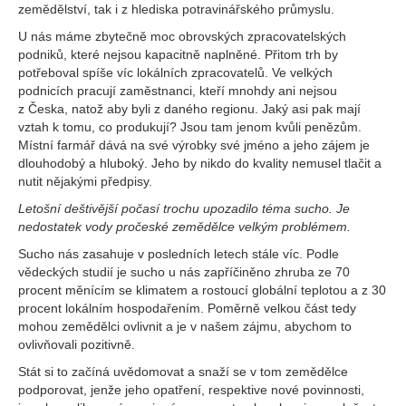
zemědělství, tak i z hlediska potravinářského průmyslu.
U nás máme zbytečně moc obrovských zpracovatelských
podniků, které nejsou kapacitně naplněné. Přitom trh by
potřeboval spíše víc lokálních zpracovatelů. Ve velkých
podnicích pracují zaměstnanci, kteří mnohdy ani nejsou
z Česka, natož aby byli z daného regionu. Jaký asi pak mají
vztah k tomu, co produkují? Jsou tam jenom kvůli penězům.
Místní farmář dává na své výrobky své jméno a jeho zájem je
dlouhodobý a hluboký. Jeho by nikdo do kvality nemusel tlačit a
nutit nějakými předpisy.
Letošní deštivější počasí trochu upozadilo téma sucho. Je
nedostatek vody pročeské zemědělce velkým problémem.
Sucho nás zasahuje v posledních letech stále víc. Podle
vědeckých studií je sucho u nás zapříčiněno zhruba ze 70
procent měnícím se klimatem a rostoucí globální teplotou a z 30
procent lokálním hospodařením. Poměrně velkou část tedy
mohou zemědělci ovlivnit a je v našem zájmu, abychom to
ovlivňovali pozitivně.
Stát si to začíná uvědomovat a snaží se v tom zemědělce
podporovat, jenže jeho opatření, respektive nové povinnosti,