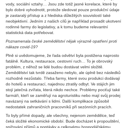
vody, sociální vztahy… Jsou zde totiž jasné korelace, které by
bylo dobré vyhodnotit, protože sledovat pouze produkční údaje
je zastaralý přístup a z hlediska důležitých souvislostí také
neobjektivní. Jedním z našich cílů je například prosadit ukotvení
rodinné farmy do legislativy, a k tomu budeme relevantní
statistická data potřebovat.
Poznamenala české zemědělství nějak výrazně opatření proti
nákaze covid-19?
Plně si uvědomujeme, že řada odvětví byla postižena naprosto
fatálně. Kultura, restaurace, cestovní ruch… To je obrovský
problém, z něhož se lidé budou dostávat velmi složitě.
Zemědělství tak tvrdě zasaženo nebylo, ale úplně bez následků
rozhodně nezůstalo. Třeba farmy, které svou produkci dodávají
do hotelů a restaurací, najednou ztratily odbyt. Ve stájích jim
stojí jatečná zvířata, která nikdo nechce. Problémy pociťují také
farmáři, kteří se zaměřují na agroturistiku nebo mají svůj prodej
navázaný na setkávání s lidmi. Další komplikace způsobil
nedostatek zahraničních pracovníků při sezónních pracích.
To byly přímé dopady, ale všechny, nejenom zemědělce, teď
čeká složité ekonomické období. Bude docházet k propouštění,
snižování příjmů a poptávky a celkovému hospodářskému