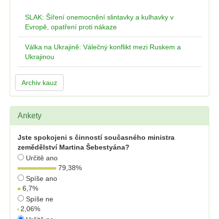
SLAK: Šíření onemocnění slintavky a kulhavky v
Evropě, opatření proti nákaze
Válka na Ukrajině: Válečný konflikt mezi Ruskem a
Ukrajinou
Archiv kauz
Ankety
Jste spokojeni s činností současného ministra
zemědělství Martina Šebestyána?
Určitě ano
79,38
%
Spíše ano
6,7
%
Spíše ne
2,06
%