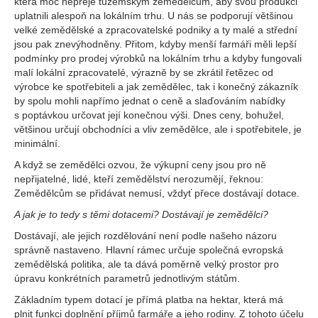
která moc nepřeje tuzemským zemědělcům, aby svou produkci
uplatnili alespoň na lokálním trhu. U nás se podporují většinou
velké zemědělské a zpracovatelské podniky a ty malé a střední
jsou pak znevýhodněny. Přitom, kdyby menší farmáři měli lepší
podmínky pro prodej výrobků na lokálním trhu a kdyby fungovali
malí lokální zpracovatelé, výrazně by se zkrátil řetězec od
výrobce ke spotřebiteli a jak zemědělec, tak i konečný zákazník
by spolu mohli napřímo jednat o ceně a slaďováním nabídky
s poptávkou určovat její konečnou výši. Dnes ceny, bohužel,
většinou určují obchodníci a vliv zemědělce, ale i spotřebitele, je
minimální.
A když se zemědělci ozvou, že výkupní ceny jsou pro ně
nepřijatelné, lidé, kteří zemědělství nerozumějí, řeknou:
Zemědělcům se přidávat nemusí, vždyť přece dostávají dotace.
A jak je to tedy s těmi dotacemi? Dostávají je zemědělci?
Dostávají, ale jejich rozdělování není podle našeho názoru
správně nastaveno. Hlavní rámec určuje společná evropská
zemědělská politika, ale ta dává poměrně velký prostor pro
úpravu konkrétních parametrů jednotlivým státům.
Základním typem dotací je přímá platba na hektar, která má
plnit funkci doplnění příjmů farmáře a jeho rodiny. Z tohoto účelu