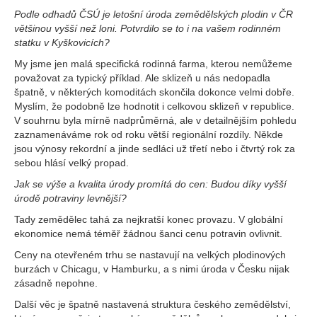
Podle odhadů ČSÚ je letošní úroda zemědělských plodin v ČR
většinou vyšší než loni. Potvrdilo se to i na vašem rodinném
statku v Kyškovicích?
My jsme jen malá specifická rodinná farma, kterou nemůžeme
považovat za typický příklad. Ale sklizeň u nás nedopadla
špatně, v některých komoditách skončila dokonce velmi dobře.
Myslím, že podobně lze hodnotit i celkovou sklizeň v republice.
V souhrnu byla mírně nadprůměrná, ale v detailnějším pohledu
zaznamenáváme rok od roku větší regionální rozdíly. Někde
jsou výnosy rekordní a jinde sedláci už třetí nebo i čtvrtý rok za
sebou hlásí velký propad.
Jak se výše a kvalita úrody promítá do cen: Budou díky vyšší
úrodě potraviny levnější?
Tady zemědělec tahá za nejkratší konec provazu. V globální
ekonomice nemá téměř žádnou šanci cenu potravin ovlivnit.
Ceny na otevřeném trhu se nastavují na velkých plodinových
burzách v Chicagu, v Hamburku, a s nimi úroda v Česku nijak
zásadně nepohne.
Další věc je špatně nastavená struktura českého zemědělství,