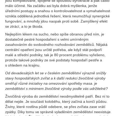
jsou komplikované, spojené se spoustou byrokracie a pak často
málo účinné. Na začátku asi byla dobrá myšlenka, jenže
úředními postupy a snahou o kontrolovatelnost a vymahatelnost
vznikla oddělená jednotlivá řešení, která neumožňují synergické
fungování, a mnohdy jdou naopak proti sobě. Zamýšlený efekt
se ztrácí, a to je škoda.
Nejlepším lékem na sucho, nebo spíše obranou před ním, je
dostatečně pestré hospodaření s velmi umírněným
zasahováním do svobodného rozhodování zemědělců. Nějaká
centrální opatření jsou určitě potřeba, ale když stát podpoří
malé a střední podniky, tak je 80 procent problému vyřešeno,
protože takové podniky ze své podstaty hospodaří pestře a
s ohledem na krajinu.
Od devadesátých let se v českém zemědělství výrazně snížily
stavy hospodářských zvířat a k další redukci živočišné výroby
směřují různé iniciativy na omezování spotřeby masa. je
zemědělství s minimem živočišné výroby podle vás udržitelné?
Živočišná výroba do zemědělství neodmyslitelně patří. Bez ní to
dělat nejde. Je součástí koloběhu, který začíná a končí půdou.
Živiny, které rostlina půdě odebere, se přes zvířata zase vrátí
zpátky. Díky tomu ve správně vyladěném zemědělství neexistuje