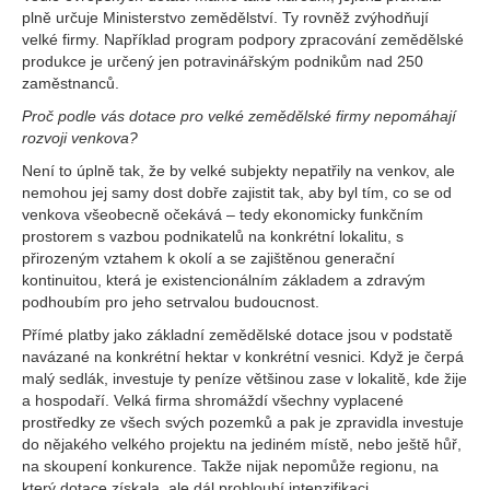
plně určuje Ministerstvo zemědělství. Ty rovněž zvýhodňují
velké firmy. Například program podpory zpracování zemědělské
produkce je určený jen potravinářským podnikům nad 250
zaměstnanců.
Proč podle vás dotace pro velké zemědělské firmy nepomáhají
rozvoji venkova?
Není to úplně tak, že by velké subjekty nepatřily na venkov, ale
nemohou jej samy dost dobře zajistit tak, aby byl tím, co se od
venkova všeobecně očekává – tedy ekonomicky funkčním
prostorem s vazbou podnikatelů na konkrétní lokalitu, s
přirozeným vztahem k okolí a se zajištěnou generační
kontinuitou, která je existencionálním základem a zdravým
podhoubím pro jeho setrvalou budoucnost.
Přímé platby jako základní zemědělské dotace jsou v podstatě
navázané na konkrétní hektar v konkrétní vesnici. Když je čerpá
malý sedlák, investuje ty peníze většinou zase v lokalitě, kde žije
a hospodaří. Velká firma shromáždí všechny vyplacené
prostředky ze všech svých pozemků a pak je zpravidla investuje
do nějakého velkého projektu na jediném místě, nebo ještě hůř,
na skoupení konkurence. Takže nijak nepomůže regionu, na
který dotace získala, ale dál prohloubí intenzifikaci.