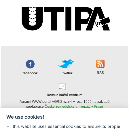
Agrární WWW portál AGRIS vznikl v roce 1999 na základě
spolupráce
České zemědělské univerzity v Praze
s
Ministerstvem zemědělství ČR
We use cookies!
© Copyright AGRIS 2000-2026 -
ISSN 1213-1369
- Publikování a šíření
Hi, this website uses essential cookies to ensure its proper
obsahu agrárního WWW portálu AGRIS je možné