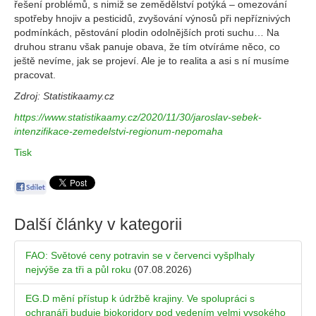
řešení problémů, s nimiž se zemědělství potýká – omezování
spotřeby hnojiv a pesticidů, zvyšování výnosů při nepříznivých
podmínkách, pěstování plodin odolnějších proti suchu… Na
druhou stranu však panuje obava, že tím otvíráme něco, co
ještě nevíme, jak se projeví. Ale je to realita a asi s ní musíme
pracovat.
Zdroj: Statistikaamy.cz
https://www.statistikaamy.cz/2020/11/30/jaroslav-sebek-
intenzifikace-zemedelstvi-regionum-nepomaha
Tisk
Další články v kategorii
FAO: Světové ceny potravin se v červenci vyšplhaly
nejvýše za tři a půl roku
(07.08.2026)
EG.D mění přístup k údržbě krajiny. Ve spolupráci s
ochranáři buduje biokoridory pod vedením velmi vysokého