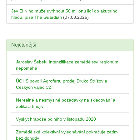
Jev El Niňo může uvrhnout 50 milionů lidí do akutního
hladu, píše The Guardian
(07.08.2026)
Nejčtenější
Jaroslav Šebek: Intenzifikace zemědělství regionům
nepomáhá
ÚOHS povolil Agrofertu prodej Druko Střížov a
Českých vajec CZ
Nereálné a nesmyslné požadavky na skladování a
aplikaci hnojiv
Výskyt hraboše polního v listopadu 2020
Zemědělské kolektivní vyjednávání pokračuje zatím
bez dohody