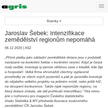
Togg
navi
Rubriky
Jaroslav Šebek: Intenzifikace
zemědělství regionům nepomáhá
06.12.2020 | ASZ
„Přímé platby jako základní zemědělské dotace jsou v podstatě
navázané na konkrétní hektar v konkrétní vesnici. Když je čerpá
malý sedlák, investuje ty peníze většinou zase v lokalitě, kde žije
a hospodaří. Velká firma shromáždí všechny vyplacené
prostředky ze všech svých pozemků a pak je zpravidla investuje
do nějakého velkého projektu na jediném místě, nebo ještě hůř,
na skoupení konkurence. Takže nijak nepomůže regionu, na
který dotace získala, ale dál prohloubí intenzifikaci,“
říká mimo
jiné v rozhovoru pro magazín Českého statistického
úřadu
Statistika
&
MY předseda Asociace soukromého
zemědělství ČR Jaroslav Šebek.