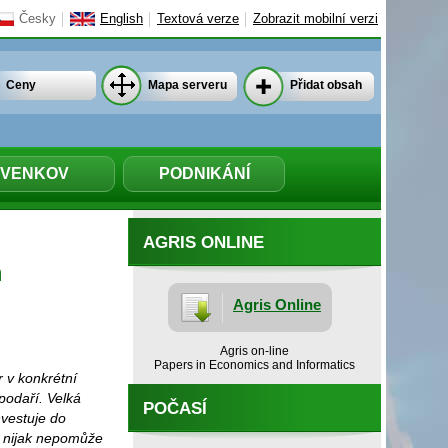
Česky
English
Textová verze
Zobrazit mobilní verzi
Ceny
Mapa serveru
Přidat obsah
VENKOV
PODNIKÁNÍ
AGRIS ONLINE
m
Agris Online
Agris on-line
Papers in Economics and Informatics
 v konkrétní
spodaří. Velká
POČASÍ
vestuje do
e nijak nepomůže