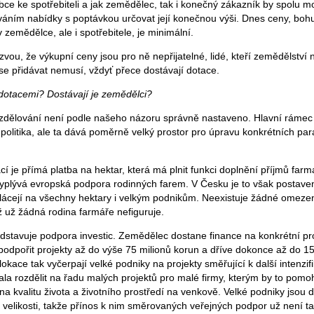
obce ke spotřebiteli a jak zemědělec, tak i konečný zákazník by spolu m
váním nabídky s poptávkou určovat její konečnou výši. Dnes ceny, bohu
v zemědělce, ale i spotřebitele, je minimální.
vou, že výkupní ceny jsou pro ně nepřijatelné, lidé, kteří zemědělství 
 přidávat nemusí, vždyť přece dostávají dotace.
i dotacemi? Dostávají je zemědělci?
 rozdělování není podle našeho názoru správně nastaveno. Hlavní rámec
olitika, ale ta dává poměrně velký prostor pro úpravu konkrétních pa
 je přímá platba na hektar, která má plnit funkci doplnění příjmů farmá
vyplývá evropská podpora rodinných farem. V Česku je to však postave
lácejí na všechny hektary i velkým podnikům. Neexistuje žádné omezení
ž už žádná rodina farmáře nefiguruje.
edstavuje podpora investic. Zemědělec dostane finance na konkrétní pro
odpořit projekty až do výše 75 milionů korun a dříve dokonce až do 150
okace tak vyčerpají velké podniky na projekty směřující k další intenzif
ala rozdělit na řadu malých projektů pro malé firmy, kterým by to pomoh
a kvalitu života a životního prostředí na venkově. Velké podniky jsou dů
 velikosti, takže přínos k nim směrovaných veřejných podpor už není ta