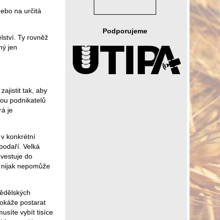
ebo na určitá
Podporujeme
lství. Ty rovněž
ný jen
ajistit tak, aby
ou podnikatelů
rá je
 v konkrétní
spodaří. Velká
vestuje do
e nijak nepomůže
mědělských
dokáže postarat
síte vybít tisíce