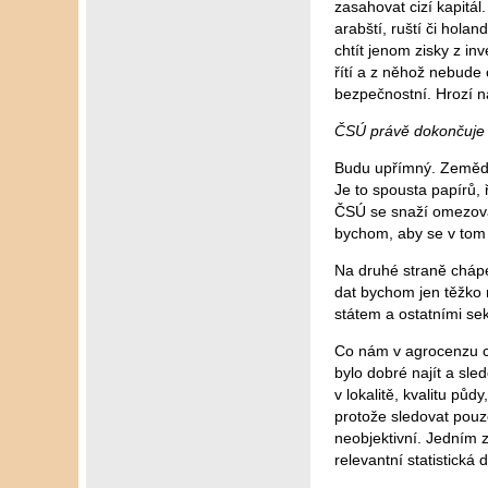
zasahovat cizí kapitál
arabští, ruští či hola
chtít jenom zisky z i
řítí a z něhož nebude
bezpečnostní. Hrozí n
ČSÚ právě dokončuje s
Budu upřímný. Zeměděl
Je to spousta papírů,
ČSÚ se snaží omezovat 
bychom, aby se v tom 
Na druhé straně chápem
dat bychom jen těžko m
státem a ostatními sek
Co nám v agrocenzu ch
bylo dobré najít a sle
v lokalitě, kvalitu půd
protože sledovat pouze
neobjektivní. Jedním z
relevantní statistická 