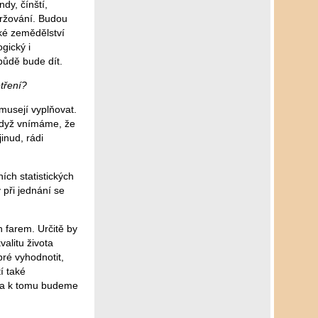
dy, čínští,
udržování. Budou
ské zemědělství
gický i
půdě bude dít.
etření?
musejí vyplňovat.
 když vnímáme, že
inud, rádi
ích statistických
 při jednání se
 farem. Určitě by
valitu života
bré vyhodnotit,
í také
y, a k tomu budeme