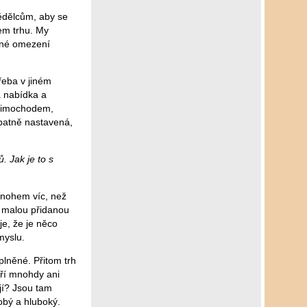
ědělcům, aby se
em trhu. My
stné omezení
řeba v jiném
a nabídka a
 mimochodem,
špatně nastavená,
 Jak je to s
mnohem víc, než
n malou přidanou
e, že je něco
myslu.
lněné. Přitom trh
eří mnohdy ani
jí? Jsou tam
obý a hluboký.