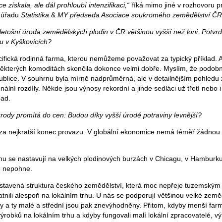
e získala, ale dál prohloubí intenzifikaci,“
říká mimo jiné v rozhovoru 
o úřadu
Statistika
&
MY předseda Asociace soukromého zemědělství ČR 
tošní úroda zemědělských plodin v ČR většinou vyšší než loni. Potvrdil
u v Kyškovicích?
ifická rodinná farma, kterou nemůžeme považovat za typický příklad. A
ěkterých komoditách skončila dokonce velmi dobře. Myslím, že podobně
publice. V souhrnu byla mírně nadprůměrná, ale v detailnějším pohle
nální rozdíly. Někde jsou výnosy rekordní a jinde sedláci už třetí nebo i
pad.
 úrody promítá do cen: Budou díky vyšší úrodě potraviny levnější?
za nejkratší konec provazu. V globální ekonomice nemá téměř žádnou
u se nastavují na velkých plodinových burzách v Chicagu, v Hamburku
ě nepohne.
nastavená struktura českého zemědělství, která moc nepřeje tuzemský
atnili alespoň na lokálním trhu. U nás se podporují většinou velké zem
y a ty malé a střední jsou pak znevýhodněny. Přitom, kdyby menší farmá
ýrobků na lokálním trhu a kdyby fungovali malí lokální zpracovatelé, v