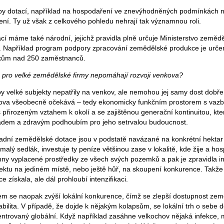
typy dotací, například na hospodaření ve znevýhodněných podmínkách n
ení. Ty už však z celkového pohledu nehrají tak významnou roli.
cí máme také národní, jejichž pravidla plně určuje Ministerstvo zemědě
y. Například program podpory zpracování zemědělské produkce je urče
ikům nad 250 zaměstnanců.
e pro velké zemědělské firmy nepomáhají rozvoji venkova?
by velké subjekty nepatřily na venkov, ale nemohou jej samy dost dobře z
nkova všeobecně očekává – tedy ekonomicky funkčním prostorem s vazb
 s přirozeným vztahem k okolí a se zajištěnou generační kontinuitou, kte
ladem a zdravým podhoubím pro jeho setrvalou budoucnost.
ladní zemědělské dotace jsou v podstatě navázané na konkrétní hektar
 malý sedlák, investuje ty peníze většinou zase v lokalitě, kde žije a ho
ny vyplacené prostředky ze všech svých pozemků a pak je zpravidla in
ektu na jediném místě, nebo ještě hůř, na skoupení konkurence. Takž
e získala, ale dál prohloubí intenzifikaci.
m se naopak zvýší lokální konkurence, čímž se zlepší dostupnost ze
abilita. V případě, že dojde k nějakým kolapsům, se lokální trh o sebe 
trovaný globální. Když například zasáhne velkochov nějaká infekce, mu