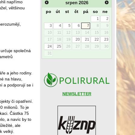
ohli napřímo
srpen
2026
žel, většinou
po
út
st
čt
pá
so
ne
1
2
nerozumějí,
3
4
5
6
7
8
9
10
11
12
13
14
15
16
17
18
19
20
21
22
23
24
25
26
27
28
29
30
 určuje společná
31
rametrů
ře a jeho rodiny.
né na hlavu,
 a podporují se i
NEWSLETTER
jekty či opatření.
 milionů. To je
ikaci. Částka 75
lo, a navíc by to
ležité, ale
k velký.