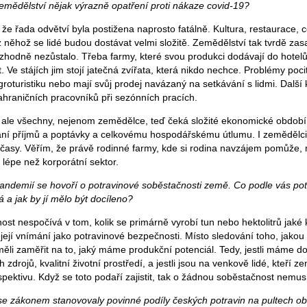
mědělství nějak výrazně opatření proti nákaze covid-19?
že řada odvětví byla postižena naprosto fatálně. Kultura, restaurace, 
 něhož se lidé budou dostávat velmi složitě. Zemědělství tak tvrdě zas
zhodně nezůstalo. Třeba farmy, které svou produkci dodávají do hotelů
. Ve stájích jim stojí jatečná zvířata, která nikdo nechce. Problémy pociť
groturistiku nebo mají svůj prodej navázaný na setkávání s lidmi. Další
ahraničních pracovníků při sezónních pracích.
 ale všechny, nejenom zemědělce, teď čeká složité ekonomické obdob
ání příjmů a poptávky a celkovému hospodářskému útlumu. I zemědělci
ší časy. Věřím, že právě rodinné farmy, kde si rodina navzájem pomůže,
lépe než korporátní sektor.
 pandemií se hovoří o potravinové soběstačnosti země. Co podle vás po
a jak by jí mělo být docíleno?
st nespočívá v tom, kolik se primárně vyrobí tun nebo hektolitrů jaké 
 její vnímání jako potravinové bezpečnosti. Místo sledování toho, jak
li zaměřit na to, jaký máme produkční potenciál. Tedy, jestli máme do
zdrojů, kvalitní životní prostředí, a jestli jsou na venkově lidé, kteří z
spektivu. Když se toto podaří zajistit, tak o žádnou soběstačnost nemus
 se zákonem stanovovaly povinné podíly českých potravin na pultech 