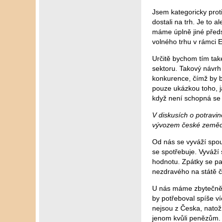
Jsem kategoricky prot
dostali na trh. Je to
máme úplně jiné předs
volného trhu v rámci 
Určitě bychom tím také
sektoru. Takový návrh 
konkurence, čímž by b
pouze ukázkou toho, ja
když není schopná se 
V diskusích o potravi
vývozem české zeměd
Od nás se vyváží spou
se spotřebuje. Vyváží 
hodnotu. Zpátky se pa
nezdravého na státě č
U nás máme zbytečně 
by potřeboval spíše ví
nejsou z Česka, natož
jenom kvůli penězům. 