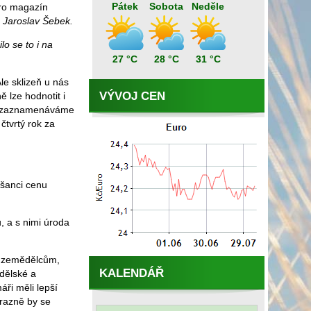
Pátek
Sobota
Neděle
pro magazín
Jaroslav Šebek.
o se to i na
27 °C
28 °C
31 °C
le sklizeň u nás
VÝVOJ CEN
 lze hodnotit i
du zaznamenáváme
 čtvrtý rok za
 šanci cenu
, a s nimi úroda
m zemědělcům,
KALENDÁŘ
ědělské a
ři měli lepší
ýrazně by se