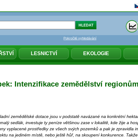
Pokročilé vyhledávání
ŘSTVÍ
LESNICTVÍ
EKOLOGIE
bek: Intenzifikace zemědělství regionů
kladní zemědělské dotace jsou v podstatě navázané na konkrétní hektar
 malý sedlák, investuje ty peníze většinou zase v lokalitě, kde žije a ho
ny vyplacené prostředky ze všech svých pozemků a pak je zpravidla in
ektu na jediném místě, nebo ještě hůř, na skoupení konkurence. Takž