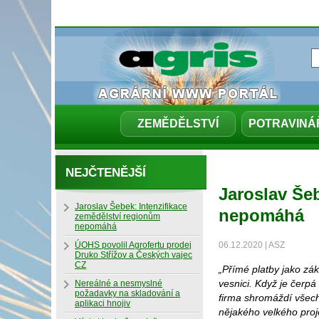
ZEMĚDĚLSTVÍ
POTRAVINÁ
NEJČTENĚJŠÍ
Jaroslav Še
Jaroslav Šebek: Intenzifikace
nepomáhá
zemědělství regionům
nepomáhá
ÚOHS povolil Agrofertu prodej
06.12.2020 | ASZ
Druko Střížov a Českých vajec
CZ
„Přímé platby jako zá
vesnici. Když je čerpá
Nereálné a nesmyslné
požadavky na skladování a
firma shromáždí všech
aplikaci hnojiv
nějakého velkého proj