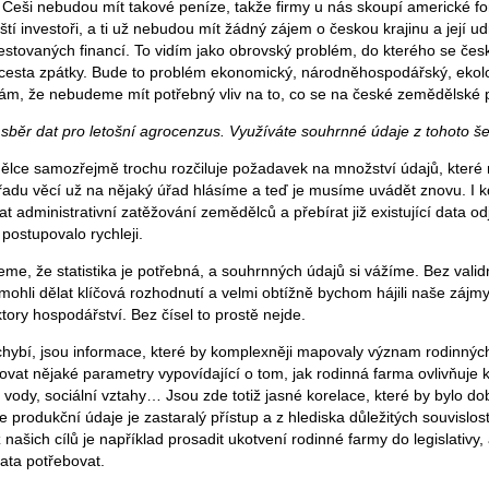
. Češi nebudou mít takové peníze, takže firmy u nás skoupí americké fon
ndští investoři, a ti už nebudou mít žádný zájem o českou krajinu a její 
nvestovaných financí. To vidím jako obrovský problém, do kterého se če
 cesta zpátky. Bude to problém ekonomický, národněhospodářský, ekolo
ám, že nebudeme mít potřebný vliv na to, co se na české zemědělské 
běr dat pro letošní agrocenzus. Využíváte souhrnné údaje z tohoto š
ce samozřejmě trochu rozčiluje požadavek na množství údajů, které 
 řadu věcí už na nějaký úřad hlásíme a teď je musíme uvádět znovu. I
administrativní zatěžování zemědělců a přebírat již existující data odj
postupovalo rychleji.
e, že statistika je potřebná, a souhrnných údajů si vážíme. Bez validn
ohli dělat klíčová rozhodnutí a velmi obtížně bychom hájili naše zájmy
tory hospodářství. Bez čísel to prostě nejde.
ybí, jsou informace, které by komplexněji mapovaly význam rodinných
dovat nějaké parametry vypovídající o tom, jak rodinná farma ovlivňuje k
y, vody, sociální vztahy… Jsou zde totiž jasné korelace, které by bylo do
 produkční údaje je zastaralý přístup a z hlediska důležitých souvislost
 našich cílů je například prosadit ukotvení rodinné farmy do legislativ
data potřebovat.