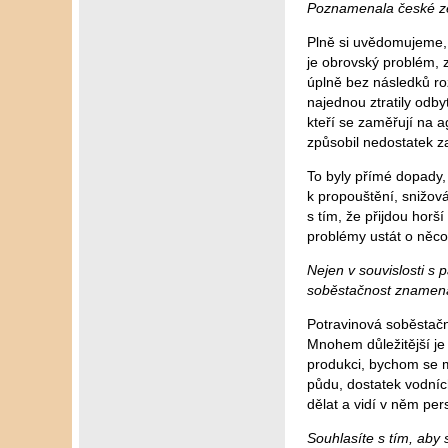
Poznamenala české ze
Plně si uvědomujeme, 
je obrovský problém, z
úplně bez následků ro
najednou ztratily odbyt
kteří se zaměřují na a
způsobil nedostatek z
To byly přímé dopady,
k propouštění, snižov
s tím, že přijdou hor
problémy ustát o něco 
Nejen v souvislosti s
soběstačnost znamená 
Potravinová soběstačno
Mnohem důležitější je
produkci, bychom se mě
půdu, dostatek vodních 
dělat a vidí v něm per
Souhlasíte s tím, aby