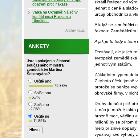
slintavky a kulhavky v Evropě,
zkrátil řetězec od výr
opatření proti nákaze
jednat o ceně a slaďo
Válka na Ukrajině: Válečný
určují obchodníci a vli
konflikt mezi Ruskem a
Ukrajinou
A když se zemědělci oz
Archiv kauz
řeknou: Zemědělcům se
A jak je to tedy s těm
ANKETY
Dostávají, ale jejich
evropská zemědělská p
Jste spokojeni s činností
jednotlivým státům.
současného ministra
zemědělství Martina
Šebestyána?
Základním typem dotací
Z tohoto účelu jasně 
Určitě ano
79,38
%
protože se peníze vyp
obrovské firmy, v nich
Spíše ano
6,7
%
Druhý dotační pilíř př
Spíše ne
2,06
%
U nás je možné takto p
hrozně moc, většinu al
Určitě ne
11,85
%
milionů by se přitom d
mělo příznivé dopady n
využívají své výhody z