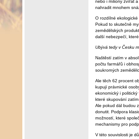
nebo i miliony zvířat
nahradit mnohem snáz a
O rozdílné ekologické
Pokud to skutečně mysl
zemědělských produktů
další nebezpečí, kter
Ubývá tedy v Česku 
Naštěstí zatím v abso
počtu farmářů i obho
soukromých zemědělc
Ale těch 62 procent o
kupují právnické osoby
ekonomický i politický
které skupování zatím 
Ale pokud dál budou 
donutit. Podpora klas
možností, které spole
mechanismy pro podp
V této souvislosti je 