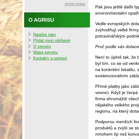
Archiv Anket
Pak jsou ještě další 
environmentální opatř
O AGRISU
Vedle evropských dota
zvýhodňují velké firm
Napište nám
potravinářským podn
Přidat mezi oblíbené
Proč podle vás dotac
O serveru
Mapa serveru
Není to úplně tak, že 
Kontakty a spojení
byl tím, co se od ve
na konkrétní lokalitu,
existencionálním zák
Přímé platby jako zák
vesnici. Když je čerpá
firma shromáždí všech
nějakého velkého proj
regionu, na který dotac
Podporou menších fire
produktů a zvýší se st
mnohem líp než koncen