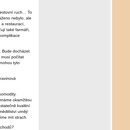
cestovní ruch… To
aženo nebylo, ale
 a restaurací,
ují také farmáři,
 komplikace
í. Bude docházet
 musí počítat
 mohou tyto
travinová
komodity.
ou máme okamžitou
statečně kvalitní
emědělství umějí
íme mít strach.
obchodů?