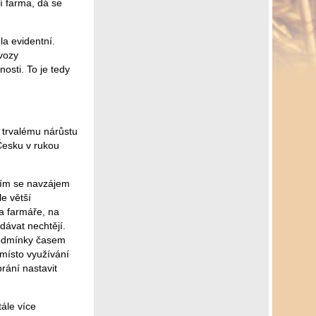
í farma, dá se
la evidentní.
evozy
osti. To je tedy
 trvalému nárůstu
Česku v rukou
atím se navzájem
le větší
na farmáře, na
dávat nechtějí.
podmínky časem
místo využívání
rání nastavit
tále více