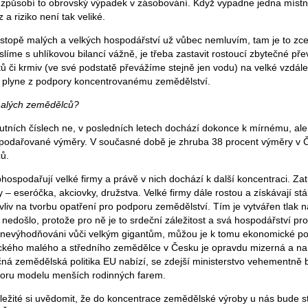
 a způsobí to obrovský výpadek v zásobování. Když vypadne jedna místn
 riziko není tak veliké.
 stopě malých a velkých hospodářství už vůbec nemluvím, tam je to zce
íme s uhlíkovou bilancí vážně, je třeba zastavit rostoucí zbytečné př
 či krmiv (ve své podstatě převážíme stejně jen vodu) na velké vzdálen
é plyne z podpory koncentrovanému zemědělství.
malých zemědělců?
lutních číslech ne, v posledních letech dochází dokonce k mírnému, ale
spodařované výměry. V současné době je zhruba 38 procent výměry v 
ů.
bhospodařují velké firmy a právě v nich dochází k další koncentraci. Z
 – eseróčka, akciovky, družstva. Velké firmy dále rostou a získávají stá
 vliv na tvorbu opatření pro podporu zemědělství. Tím je vytvářen tlak 
nedošlo, protože pro ně je to srdeční záležitost a svá hospodářství pro
znevýhodňováni vůči velkým gigantům, můžou je k tomu ekonomické 
ického malého a středního zemědělce v Česku je opravdu mizerná a na
čná zemědělská politika EU nabízí, se zdejší ministerstvo vehementně b
oru modelu menších rodinných farem.
důležité si uvědomit, že do koncentrace zemědělské výroby u nás bude s