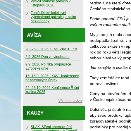
Výskyt hraboše polního v
regionu, na který dotac
listopadu 2020
Českého statistickéh
Zemědělské kolektivní
vyjednávání pokračuje zatím
Podle odhadů ČSÚ je le
bez dohody
vašem rodinném statk
My jsme jen malá spec
AVÍZA
nedopadla špatně, v n
celkovou sklizeň v re
20.-25.8. 2026 ZEMĚ ŽIVITELKA
rok od roku větší regio
2.9. 2026 Den ve vinohradu
sebou hlásí velký pro
9.9. 2026 Politika propagace
Jak se výše a kvalita
Evropské unie
15.-16.9. 2026 - XXVI. konference
Tady zemědělec tahá 
pozemkových úprav
potravin ovlivnit.
22.-23.10. 2026 Konference Říční
krajina 2026
Ceny na otevřeném trh
v Česku nijak zásadn
Všechna avíza
Další věc je špatně 
KAUZY
aby svou produkci upl
zpracovatelské podnik
podmínky pro prodej v
SLAK: Šíření onemocnění