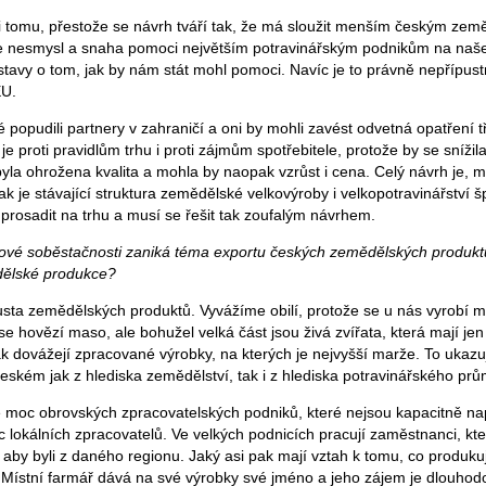
i tomu, přestože se návrh tváří tak, že má sloužit menším českým zem
 ale nesmysl a snaha pomoci největším potravinářským podnikům na naš
tavy o tom, jak by nám stát mohl pomoci. Navíc je to právně nepřípu
EU.
 popudili partnery v zahraničí a oni by mohli zavést odvetná opatření t
je proti pravidlům trhu i proti zájmům spotřebitele, protože by se snížil
yla ohrožena kvalita a mohla by naopak vzrůst i cena. Celý návrh je,
k je stávající struktura zemědělské velkovýroby i velkopotravinářství 
prosadit na trhu a musí se řešit tak zoufalým návrhem.
nové soběstačnosti zaniká téma exportu českých zemědělských produktů.
ělské produkce?
sta zemědělských produktů. Vyvážíme obilí, protože se u nás vyrobí 
se hovězí maso, ale bohužel velká část jsou živá zvířata, která mají je
k dovážejí zpracované výrobky, na kterých je nejvyšší marže. To ukazuj
eském jak z hlediska zemědělství, tak i z hlediska potravinářského prů
moc obrovských zpracovatelských podniků, které nejsou kapacitně nap
c lokálních zpracovatelů. Ve velkých podnicích pracují zaměstnanci, kt
 aby byli z daného regionu. Jaký asi pak mají vztah k tomu, co produku
Místní farmář dává na své výrobky své jméno a jeho zájem je dlouhod