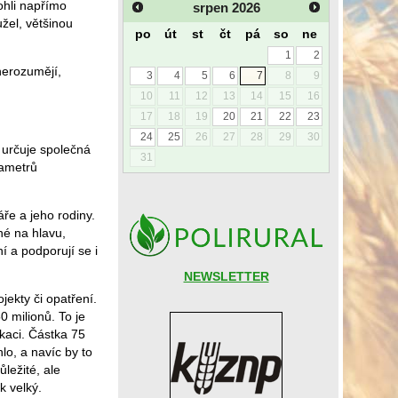
ohli napřímo
srpen
2026
žel, většinou
po
út
st
čt
pá
so
ne
1
2
nerozumějí,
3
4
5
6
7
8
9
10
11
12
13
14
15
16
17
18
19
20
21
22
23
24
25
26
27
28
29
30
 určuje společná
31
rametrů
ře a jeho rodiny.
né na hlavu,
 a podporují se i
NEWSLETTER
jekty či opatření.
 milionů. To je
ikaci. Částka 75
lo, a navíc by to
ležité, ale
k velký.