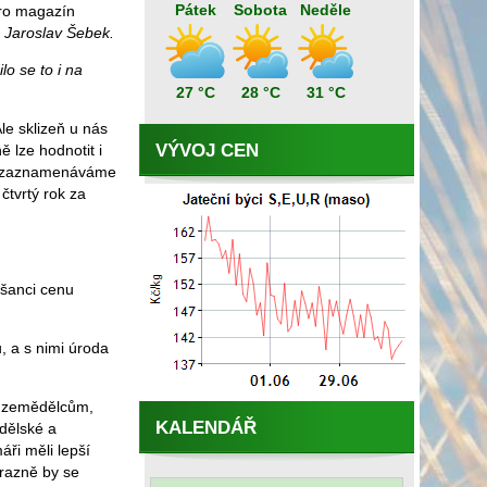
Pátek
Sobota
Neděle
pro magazín
Jaroslav Šebek.
o se to i na
27 °C
28 °C
31 °C
le sklizeň u nás
VÝVOJ CEN
 lze hodnotit i
du zaznamenáváme
 čtvrtý rok za
 šanci cenu
, a s nimi úroda
m zemědělcům,
KALENDÁŘ
ědělské a
ři měli lepší
ýrazně by se