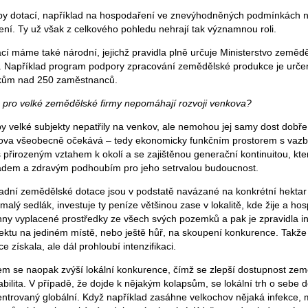
typy dotací, například na hospodaření ve znevýhodněných podmínkách n
ení. Ty už však z celkového pohledu nehrají tak významnou roli.
cí máme také národní, jejichž pravidla plně určuje Ministerstvo zemědě
y. Například program podpory zpracování zemědělské produkce je urče
ikům nad 250 zaměstnanců.
e pro velké zemědělské firmy nepomáhají rozvoji venkova?
by velké subjekty nepatřily na venkov, ale nemohou jej samy dost dobře z
nkova všeobecně očekává – tedy ekonomicky funkčním prostorem s vazb
 s přirozeným vztahem k okolí a se zajištěnou generační kontinuitou, kte
ladem a zdravým podhoubím pro jeho setrvalou budoucnost.
ladní zemědělské dotace jsou v podstatě navázané na konkrétní hektar
 malý sedlák, investuje ty peníze většinou zase v lokalitě, kde žije a ho
ny vyplacené prostředky ze všech svých pozemků a pak je zpravidla in
ektu na jediném místě, nebo ještě hůř, na skoupení konkurence. Takž
e získala, ale dál prohloubí intenzifikaci.
m se naopak zvýší lokální konkurence, čímž se zlepší dostupnost ze
abilita. V případě, že dojde k nějakým kolapsům, se lokální trh o sebe 
trovaný globální. Když například zasáhne velkochov nějaká infekce, mu