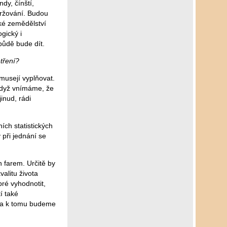
dy, čínští,
udržování. Budou
ské zemědělství
gický i
půdě bude dít.
etření?
musejí vyplňovat.
 když vnímáme, že
inud, rádi
ích statistických
 při jednání se
 farem. Určitě by
valitu života
bré vyhodnotit,
í také
y, a k tomu budeme