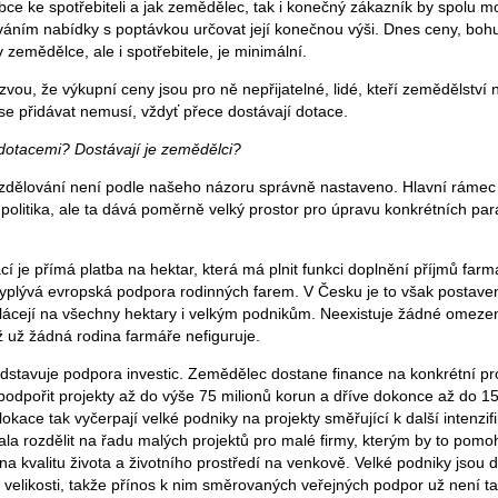
obce ke spotřebiteli a jak zemědělec, tak i konečný zákazník by spolu m
váním nabídky s poptávkou určovat její konečnou výši. Dnes ceny, bohu
v zemědělce, ale i spotřebitele, je minimální.
vou, že výkupní ceny jsou pro ně nepřijatelné, lidé, kteří zemědělství 
 přidávat nemusí, vždyť přece dostávají dotace.
i dotacemi? Dostávají je zemědělci?
 rozdělování není podle našeho názoru správně nastaveno. Hlavní rámec
olitika, ale ta dává poměrně velký prostor pro úpravu konkrétních pa
 je přímá platba na hektar, která má plnit funkci doplnění příjmů farmá
vyplývá evropská podpora rodinných farem. V Česku je to však postave
lácejí na všechny hektary i velkým podnikům. Neexistuje žádné omezení
ž už žádná rodina farmáře nefiguruje.
edstavuje podpora investic. Zemědělec dostane finance na konkrétní pro
odpořit projekty až do výše 75 milionů korun a dříve dokonce až do 150
okace tak vyčerpají velké podniky na projekty směřující k další intenzif
ala rozdělit na řadu malých projektů pro malé firmy, kterým by to pomoh
a kvalitu života a životního prostředí na venkově. Velké podniky jsou dů
 velikosti, takže přínos k nim směrovaných veřejných podpor už není ta