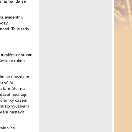
í farma, dá se
la evidentní.
evozy
osti. To je tedy
 trvalému nárůstu
Česku v rukou
atím se navzájem
le větší
na farmáře, na
dávat nechtějí.
podmínky časem
místo využívání
rání nastavit
tále více