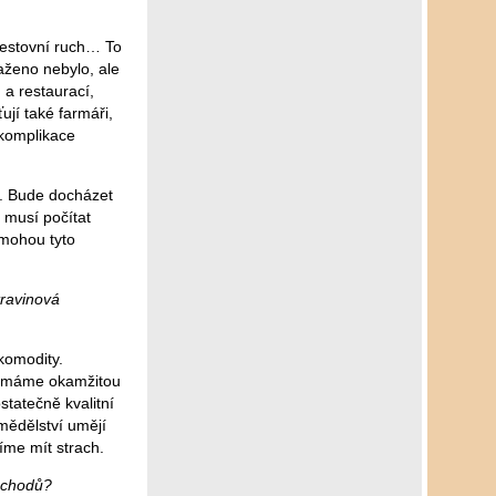
cestovní ruch… To
aženo nebylo, ale
 a restaurací,
ují také farmáři,
 komplikace
í. Bude docházet
 musí počítat
 mohou tyto
travinová
komodity.
ou máme okamžitou
statečně kvalitní
emědělství umějí
íme mít strach.
obchodů?