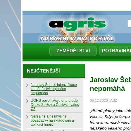
ZEMĚDĚLSTVÍ
POTRAVINÁ
NEJČTENĚJŠÍ
Jaroslav Še
Jaroslav Šebek: Intenzifikace
nepomáhá
zemědělství regionům
nepomáhá
ÚOHS povolil Agrofertu prodej
06.12.2020 | ASZ
Druko Střížov a Českých vajec
CZ
„Přímé platby jako zá
vesnici. Když je čerpá
Nereálné a nesmyslné
požadavky na skladování a
firma shromáždí všech
aplikaci hnojiv
nějakého velkého proj