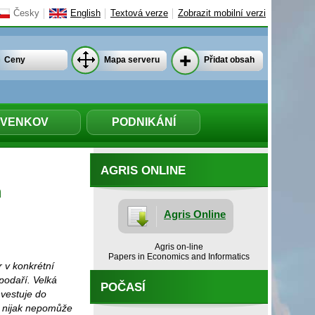
Česky
English
Textová verze
Zobrazit mobilní verzi
Ceny
Mapa serveru
Přidat obsah
VENKOV
PODNIKÁNÍ
AGRIS ONLINE
m
Agris Online
Agris on-line
Papers in Economics and Informatics
 v konkrétní
spodaří. Velká
POČASÍ
vestuje do
e nijak nepomůže