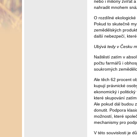
nebo i miliony zvířat
nahradit mnohem snáz a
O rozdílné ekologické
Pokud to skutečně mysl
zemědělských produktů
další nebezpečí, kter
Ubývá tedy v Česku 
Naštěstí zatím v abso
počtu farmářů i obho
soukromých zemědělc
Ale těch 62 procent o
kupují právnické osoby
ekonomický i politický
které skupování zatím 
Ale pokud dál budou 
donutit. Podpora klas
možností, které spole
mechanismy pro podp
V této souvislosti je 