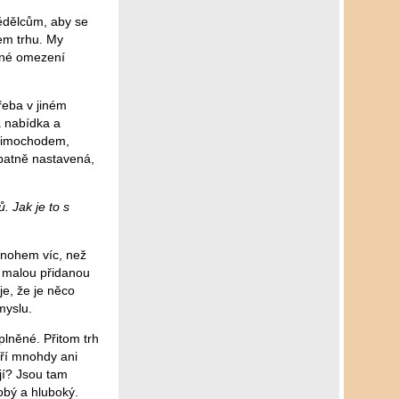
ědělcům, aby se
em trhu. My
stné omezení
řeba v jiném
a nabídka a
 mimochodem,
špatně nastavená,
 Jak je to s
mnohem víc, než
n malou přidanou
e, že je něco
myslu.
lněné. Přitom trh
eří mnohdy ani
jí? Jsou tam
obý a hluboký.