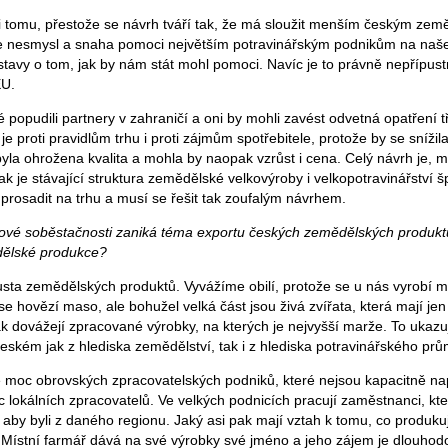
i tomu, přestože se návrh tváří tak, že má sloužit menším českým zem
 ale nesmysl a snaha pomoci největším potravinářským podnikům na naš
tavy o tom, jak by nám stát mohl pomoci. Navíc je to právně nepřípu
EU.
 popudili partnery v zahraničí a oni by mohli zavést odvetná opatření t
je proti pravidlům trhu i proti zájmům spotřebitele, protože by se snížil
yla ohrožena kvalita a mohla by naopak vzrůst i cena. Celý návrh je,
k je stávající struktura zemědělské velkovýroby i velkopotravinářství 
prosadit na trhu a musí se řešit tak zoufalým návrhem.
nové soběstačnosti zaniká téma exportu českých zemědělských produktů.
ělské produkce?
sta zemědělských produktů. Vyvážíme obilí, protože se u nás vyrobí 
se hovězí maso, ale bohužel velká část jsou živá zvířata, která mají je
k dovážejí zpracované výrobky, na kterých je nejvyšší marže. To ukazuj
eském jak z hlediska zemědělství, tak i z hlediska potravinářského prů
moc obrovských zpracovatelských podniků, které nejsou kapacitně nap
c lokálních zpracovatelů. Ve velkých podnicích pracují zaměstnanci, kt
 aby byli z daného regionu. Jaký asi pak mají vztah k tomu, co produku
Místní farmář dává na své výrobky své jméno a jeho zájem je dlouhod