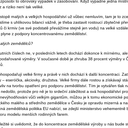
 a způsobí to obrovský výpadek v zásobování. Když vypadne jedna místn
 riziko není tak veliké.
 stopě malých a velkých hospodářství už vůbec nemluvím, tam je to zce
íme s uhlíkovou bilancí vážně, je třeba zastavit rostoucí zbytečné př
 či krmiv (ve své podstatě převážíme stejně jen vodu) na velké vzdálen
é plyne z podpory koncentrovanému zemědělství.
malých zemědělců?
lutních číslech ne, v posledních letech dochází dokonce k mírnému, ale
spodařované výměry. V současné době je zhruba 38 procent výměry v 
ů.
bhospodařují velké firmy a právě v nich dochází k další koncentraci. Z
 – eseróčka, akciovky, družstva. Velké firmy dále rostou a získávají stá
 vliv na tvorbu opatření pro podporu zemědělství. Tím je vytvářen tlak 
nedošlo, protože pro ně je to srdeční záležitost a svá hospodářství pro
znevýhodňováni vůči velkým gigantům, můžou je k tomu ekonomické 
ického malého a středního zemědělce v Česku je opravdu mizerná a na
čná zemědělská politika EU nabízí, se zdejší ministerstvo vehementně b
oru modelu menších rodinných farem.
důležité si uvědomit, že do koncentrace zemědělské výroby u nás bude s