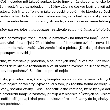
. Češi nebudou mít takové peníze, takže firmy u nás skoupí americké fon
ndští investoři, a ti už nebudou mít žádný zájem o českou krajinu a její 
nvestovaných financí. To vidím jako obrovský problém, do kterého se če
 cesta zpátky. Bude to problém ekonomický, národněhospodářský, ekolo
ám, že nebudeme mít potřebný vliv na to, co se na české zemědělské 
běr dat pro letošní agrocenzus. Využíváte souhrnné údaje z tohoto š
ce samozřejmě trochu rozčiluje požadavek na množství údajů, které 
 řadu věcí už na nějaký úřad hlásíme a teď je musíme uvádět znovu. I
administrativní zatěžování zemědělců a přebírat již existující data odj
postupovalo rychleji.
e, že statistika je potřebná, a souhrnných údajů si vážíme. Bez validn
ohli dělat klíčová rozhodnutí a velmi obtížně bychom hájili naše zájmy
tory hospodářství. Bez čísel to prostě nejde.
ybí, jsou informace, které by komplexněji mapovaly význam rodinných
dovat nějaké parametry vypovídající o tom, jak rodinná farma ovlivňuje k
y, vody, sociální vztahy… Jsou zde totiž jasné korelace, které by bylo do
 produkční údaje je zastaralý přístup a z hlediska důležitých souvislost
 našich cílů je například prosadit ukotvení rodinné farmy do legislativ
data potřebovat.