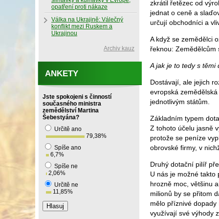
slintavky a kulhavky v Evropě,
zkrátil řetězec od výr
opatření proti nákaze
jednat o ceně a slaďo
Válka na Ukrajině: Válečný
určují obchodníci a vli
konflikt mezi Ruskem a
Ukrajinou
A když se zemědělci oz
Archiv kauz
řeknou: Zemědělcům se
A jak je to tedy s těm
ANKETY
Dostávají, ale jejich
evropská zemědělská p
Jste spokojeni s činností
jednotlivým státům.
současného ministra
zemědělství Martina
Šebestyána?
Základním typem dotací
Z tohoto účelu jasně 
Určitě ano
79,38
%
protože se peníze vyp
obrovské firmy, v nich
Spíše ano
6,7
%
Druhý dotační pilíř př
Spíše ne
2,06
%
U nás je možné takto p
hrozně moc, většinu al
Určitě ne
11,85
%
milionů by se přitom d
mělo příznivé dopady n
využívají své výhody z