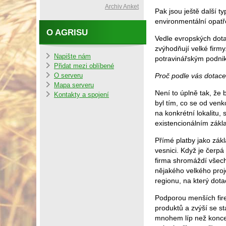
Archiv Anket
Pak jsou ještě další 
environmentální opatř
O AGRISU
Vedle evropských dota
zvýhodňují velké firm
Napište nám
potravinářským podn
Přidat mezi oblíbené
Proč podle vás dotac
O serveru
Mapa serveru
Není to úplně tak, že 
Kontakty a spojení
byl tím, co se od ve
na konkrétní lokalitu,
existencionálním zák
Přímé platby jako zák
vesnici. Když je čerpá
firma shromáždí všech
nějakého velkého proj
regionu, na který dotac
Podporou menších fire
produktů a zvýší se st
mnohem líp než koncen