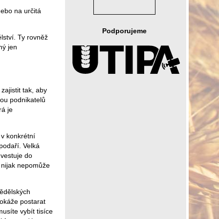
ebo na určitá
Podporujeme
lství. Ty rovněž
ný jen
ajistit tak, aby
ou podnikatelů
rá je
 v konkrétní
spodaří. Velká
vestuje do
e nijak nepomůže
mědělských
dokáže postarat
síte vybít tisíce