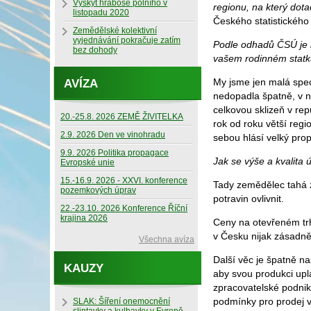
Výskyt hraboše polního v
regionu, na který dotac
listopadu 2020
Českého statistickéh
Zemědělské kolektivní
vyjednávání pokračuje zatím
Podle odhadů ČSÚ je le
bez dohody
vašem rodinném statk
My jsme jen malá spec
AVÍZA
nedopadla špatně, v n
celkovou sklizeň v re
20.-25.8. 2026 ZEMĚ ŽIVITELKA
rok od roku větší regio
2.9. 2026 Den ve vinohradu
sebou hlásí velký pro
9.9. 2026 Politika propagace
Jak se výše a kvalita
Evropské unie
15.-16.9. 2026 - XXVI. konference
Tady zemědělec tahá 
pozemkových úprav
potravin ovlivnit.
22.-23.10. 2026 Konference Říční
krajina 2026
Ceny na otevřeném trh
v Česku nijak zásadn
Všechna avíza
Další věc je špatně 
KAUZY
aby svou produkci upl
zpracovatelské podnik
podmínky pro prodej v
SLAK: Šíření onemocnění