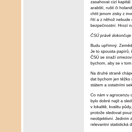
zasahovat cizí kapitál
arabští, ruští či hola
chtít jenom zisky z i
řítí a z něhož nebude
bezpečnostní. Hrozí n
ČSÚ právě dokončuje s
Budu upřímný. Zeměděl
Je to spousta papírů,
ČSÚ se snaží omezovat 
bychom, aby se v tom 
Na druhé straně chápem
dat bychom jen těžko m
státem a ostatními sek
Co nám v agrocenzu ch
bylo dobré najít a sle
v lokalitě, kvalitu půd
protože sledovat pouze
neobjektivní. Jedním z
relevantní statistická 