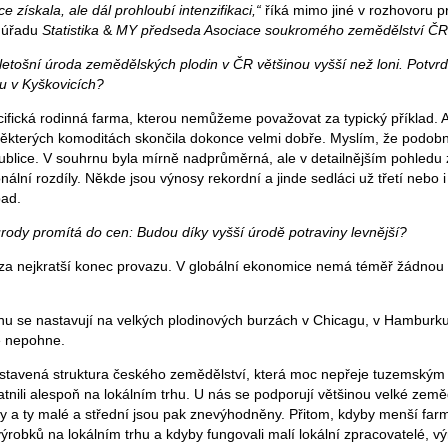
e získala, ale dál prohloubí intenzifikaci,“
říká mimo jiné v rozhovoru 
o úřadu
Statistika
&
MY předseda Asociace soukromého zemědělství ČR 
tošní úroda zemědělských plodin v ČR většinou vyšší než loni. Potvrdil
u v Kyškovicích?
ifická rodinná farma, kterou nemůžeme považovat za typický příklad. A
ěkterých komoditách skončila dokonce velmi dobře. Myslím, že podobně
publice. V souhrnu byla mírně nadprůměrná, ale v detailnějším pohle
nální rozdíly. Někde jsou výnosy rekordní a jinde sedláci už třetí nebo i
pad.
 úrody promítá do cen: Budou díky vyšší úrodě potraviny levnější?
za nejkratší konec provazu. V globální ekonomice nemá téměř žádnou
u se nastavují na velkých plodinových burzách v Chicagu, v Hamburku
ě nepohne.
nastavená struktura českého zemědělství, která moc nepřeje tuzemský
atnili alespoň na lokálním trhu. U nás se podporují většinou velké zem
y a ty malé a střední jsou pak znevýhodněny. Přitom, kdyby menší farmá
ýrobků na lokálním trhu a kdyby fungovali malí lokální zpracovatelé, v