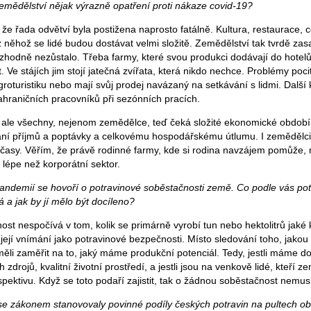
mědělství nějak výrazně opatření proti nákaze covid-19?
že řada odvětví byla postižena naprosto fatálně. Kultura, restaurace, 
 něhož se lidé budou dostávat velmi složitě. Zemědělství tak tvrdě zas
zhodně nezůstalo. Třeba farmy, které svou produkci dodávají do hotelů
. Ve stájích jim stojí jatečná zvířata, která nikdo nechce. Problémy pociť
groturistiku nebo mají svůj prodej navázaný na setkávání s lidmi. Další
ahraničních pracovníků při sezónních pracích.
 ale všechny, nejenom zemědělce, teď čeká složité ekonomické obdob
ání příjmů a poptávky a celkovému hospodářskému útlumu. I zemědělci
ší časy. Věřím, že právě rodinné farmy, kde si rodina navzájem pomůže,
lépe než korporátní sektor.
 pandemií se hovoří o potravinové soběstačnosti země. Co podle vás po
a jak by jí mělo být docíleno?
st nespočívá v tom, kolik se primárně vyrobí tun nebo hektolitrů jaké 
 její vnímání jako potravinové bezpečnosti. Místo sledování toho, jak
li zaměřit na to, jaký máme produkční potenciál. Tedy, jestli máme do
zdrojů, kvalitní životní prostředí, a jestli jsou na venkově lidé, kteří z
spektivu. Když se toto podaří zajistit, tak o žádnou soběstačnost nemus
 se zákonem stanovovaly povinné podíly českých potravin na pultech 