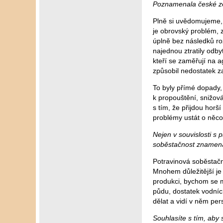
Poznamenala české ze
Plně si uvědomujeme, 
je obrovský problém, z
úplně bez následků ro
najednou ztratily odbyt
kteří se zaměřují na a
způsobil nedostatek z
To byly přímé dopady,
k propouštění, snižov
s tím, že přijdou hor
problémy ustát o něco 
Nejen v souvislosti s
soběstačnost znamená 
Potravinová soběstačno
Mnohem důležitější je
produkci, bychom se mě
půdu, dostatek vodních 
dělat a vidí v něm per
Souhlasíte s tím, aby