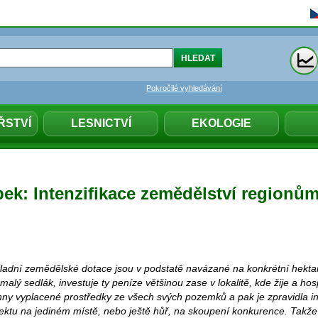
Pokročilé vyhledávání
ŘSTVÍ
LESNICTVÍ
EKOLOGIE
bek: Intenzifikace zemědělství regionů
kladní zemědělské dotace jsou v podstatě navázané na konkrétní hektar
 malý sedlák, investuje ty peníze většinou zase v lokalitě, kde žije a ho
ny vyplacené prostředky ze všech svých pozemků a pak je zpravidla in
ektu na jediném místě, nebo ještě hůř, na skoupení konkurence. Takž