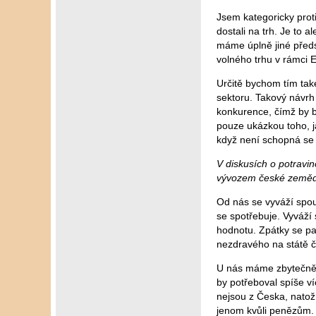
Jsem kategoricky prot
dostali na trh. Je to
máme úplně jiné předs
volného trhu v rámci 
Určitě bychom tím také
sektoru. Takový návrh 
konkurence, čímž by b
pouze ukázkou toho, ja
když není schopná se 
V diskusích o potravi
vývozem české zeměd
Od nás se vyváží spou
se spotřebuje. Vyváží 
hodnotu. Zpátky se pa
nezdravého na státě č
U nás máme zbytečně 
by potřeboval spíše ví
nejsou z Česka, natož
jenom kvůli penězům. 