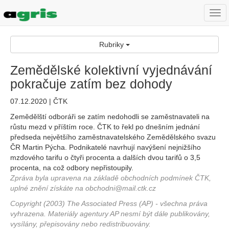
Togg
navi
Rubriky
Zemědělské kolektivní vyjednávání
pokračuje zatím bez dohody
07.12.2020 | ČTK
Zemědělští odboráři se zatím nedohodli se zaměstnavateli na
růstu mezd v příštím roce. ČTK to řekl po dnešním jednání
předseda největšího zaměstnavatelského Zemědělského svazu
ČR Martin Pýcha. Podnikatelé navrhují navýšení nejnižšího
mzdového tarifu o čtyři procenta a dalších dvou tarifů o 3,5
procenta, na což odbory nepřistoupily.
Zpráva byla upravena na základě obchodních podmínek ČTK,
uplné znění získáte na obchodni@mail.ctk.cz
Copyright (2003) The Associated Press (AP) - všechna práva
vyhrazena. Materiály agentury AP nesmí být dále publikovány,
vysílány, přepisovány nebo redistribuovány.