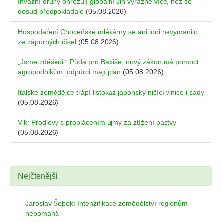
Invazní druhy ohrožují globální Jih výrazně více, než se
dosud předpokládalo
(05.08.2026)
Hospodaření Choceňské mlékárny se ani loni nevymanilo
ze záporných čísel
(05.08.2026)
„Jsme zděšeni.“ Půda pro Babiše, nový zákon má pomoct
agropodnikům, odpůrci mají plán
(05.08.2026)
Italské zemědělce trápí listokaz japonský ničící vinice i sady
(05.08.2026)
Vlk: Prodlevy s proplácením újmy za ztížení pastvy
(05.08.2026)
Nejčtenější
Jaroslav Šebek: Intenzifikace zemědělství regionům
nepomáhá