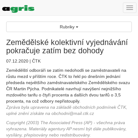
Togg
navi
Rubriky
Zemědělské kolektivní vyjednávání
pokračuje zatím bez dohody
07.12.2020 | ČTK
Zemědělští odboráři se zatím nedohodli se zaměstnavateli na
růstu mezd v příštím roce. ČTK to řekl po dnešním jednání
předseda největšího zaměstnavatelského Zemědělského svazu
ČR Martin Pýcha. Podnikatelé navrhují navýšení nejnižšího
mzdového tarifu o čtyři procenta a dalších dvou tarifů o 3,5
procenta, na což odbory nepřistoupily.
Zpráva byla upravena na základě obchodních podmínek ČTK,
uplné znění získáte na obchodni@mail.ctk.cz
Copyright (2003) The Associated Press (AP) - všechna práva
vyhrazena. Materiály agentury AP nesmí být dále publikovány,
vysílány, přepisovány nebo redistribuovány.