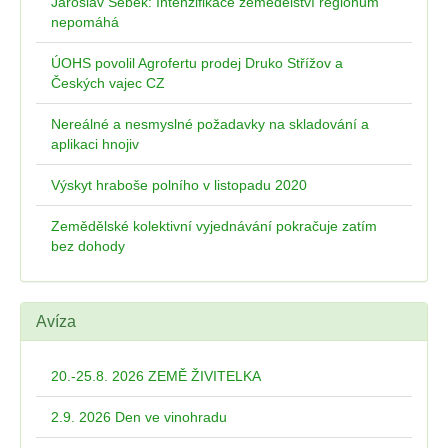
Jaroslav Šebek: Intenzifikace zemědělství regionům
nepomáhá
ÚOHS povolil Agrofertu prodej Druko Střížov a
Českých vajec CZ
Nereálné a nesmyslné požadavky na skladování a
aplikaci hnojiv
Výskyt hraboše polního v listopadu 2020
Zemědělské kolektivní vyjednávání pokračuje zatím
bez dohody
Avíza
20.-25.8. 2026 ZEMĚ ŽIVITELKA
2.9. 2026 Den ve vinohradu