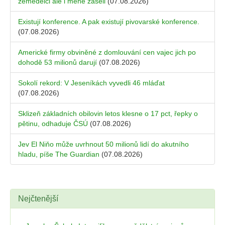
zemědělci ale i méně zaseli
(07.08.2026)
Existují konference. A pak existují pivovarské konference.
(07.08.2026)
Americké firmy obviněné z domlouvání cen vajec jich po
dohodě 53 milionů darují
(07.08.2026)
Sokolí rekord: V Jeseníkách vyvedli 46 mláďat
(07.08.2026)
Sklizeň základních obilovin letos klesne o 17 pct, řepky o
pětinu, odhaduje ČSÚ
(07.08.2026)
Jev El Niňo může uvrhnout 50 milionů lidí do akutního
hladu, píše The Guardian
(07.08.2026)
Nejčtenější