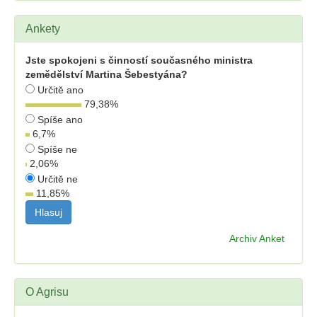
Ankety
Jste spokojeni s činností současného ministra
zemědělství Martina Šebestyána?
Určitě ano
79,38
%
Spíše ano
6,7
%
Spíše ne
2,06
%
Určitě ne
11,85
%
Archiv Anket
O Agrisu