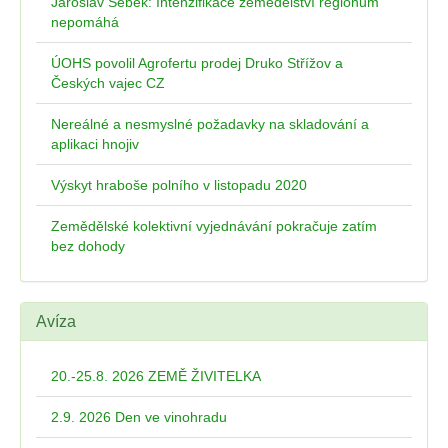
Jaroslav Šebek: Intenzifikace zemědělství regionům
nepomáhá
ÚOHS povolil Agrofertu prodej Druko Střížov a
Českých vajec CZ
Nereálné a nesmyslné požadavky na skladování a
aplikaci hnojiv
Výskyt hraboše polního v listopadu 2020
Zemědělské kolektivní vyjednávání pokračuje zatím
bez dohody
Avíza
20.-25.8. 2026 ZEMĚ ŽIVITELKA
2.9. 2026 Den ve vinohradu