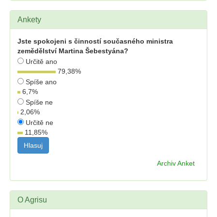
Ankety
Jste spokojeni s činností současného ministra
zemědělství Martina Šebestyána?
Určitě ano
79,38
%
Spíše ano
6,7
%
Spíše ne
2,06
%
Určitě ne
11,85
%
Archiv Anket
O Agrisu