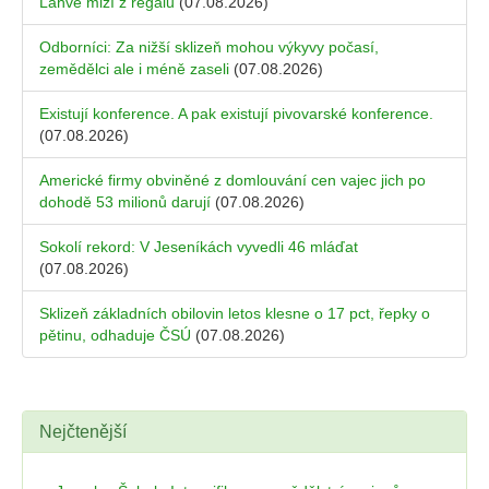
Lahve mizí z regálů
(07.08.2026)
Odborníci: Za nižší sklizeň mohou výkyvy počasí,
zemědělci ale i méně zaseli
(07.08.2026)
Existují konference. A pak existují pivovarské konference.
(07.08.2026)
Americké firmy obviněné z domlouvání cen vajec jich po
dohodě 53 milionů darují
(07.08.2026)
Sokolí rekord: V Jeseníkách vyvedli 46 mláďat
(07.08.2026)
Sklizeň základních obilovin letos klesne o 17 pct, řepky o
pětinu, odhaduje ČSÚ
(07.08.2026)
Nejčtenější