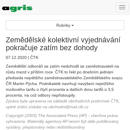
Togg
navi
Rubriky
Zemědělské kolektivní vyjednávání
pokračuje zatím bez dohody
07.12.2020 | ČTK
Zemědělští odboráři se zatím nedohodli se zaměstnavateli na
růstu mezd v příštím roce. ČTK to řekl po dnešním jednání
předseda největšího zaměstnavatelského Zemědělského svazu
ČR Martin Pýcha. Podnikatelé navrhují navýšení nejnižšího
mzdového tarifu o čtyři procenta a dalších dvou tarifů o 3,5
procenta, na což odbory nepřistoupily.
Zpráva byla upravena na základě obchodních podmínek ČTK,
uplné znění získáte na obchodni@mail.ctk.cz
Copyright (2003) The Associated Press (AP) - všechna práva
vyhrazena. Materiály agentury AP nesmí být dále publikovány,
vysílány, přepisovány nebo redistribuovány.