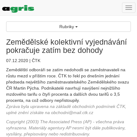
Togg
navi
Rubriky
Zemědělské kolektivní vyjednávání
pokračuje zatím bez dohody
07.12.2020 | ČTK
Zemědělští odboráři se zatím nedohodli se zaměstnavateli na
růstu mezd v příštím roce. ČTK to řekl po dnešním jednání
předseda největšího zaměstnavatelského Zemědělského svazu
ČR Martin Pýcha. Podnikatelé navrhují navýšení nejnižšího
mzdového tarifu o čtyři procenta a dalších dvou tarifů o 3,5
procenta, na což odbory nepřistoupily.
Zpráva byla upravena na základě obchodních podmínek ČTK,
uplné znění získáte na obchodni@mail.ctk.cz
Copyright (2003) The Associated Press (AP) - všechna práva
vyhrazena. Materiály agentury AP nesmí být dále publikovány,
vysílány, přepisovány nebo redistribuovány.