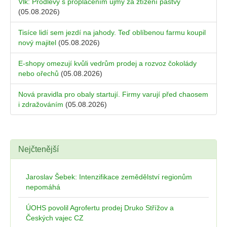
Vlk: Prodlevy s proplácením újmy za ztížení pastvy
(05.08.2026)
Tisíce lidí sem jezdí na jahody. Teď oblíbenou farmu koupil
nový majitel
(05.08.2026)
E-shopy omezují kvůli vedrům prodej a rozvoz čokolády
nebo ořechů
(05.08.2026)
Nová pravidla pro obaly startují. Firmy varují před chaosem
i zdražováním
(05.08.2026)
Nejčtenější
Jaroslav Šebek: Intenzifikace zemědělství regionům
nepomáhá
ÚOHS povolil Agrofertu prodej Druko Střížov a
Českých vajec CZ