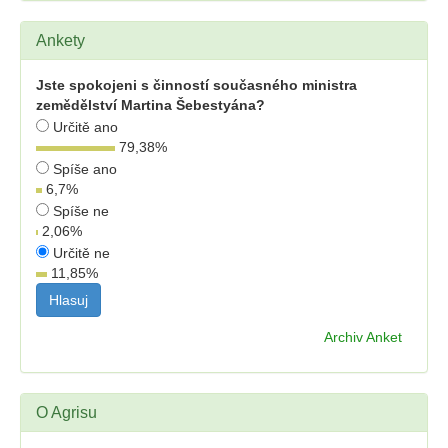
Ankety
Jste spokojeni s činností současného ministra
zemědělství Martina Šebestyána?
Určitě ano
79,38
%
Spíše ano
6,7
%
Spíše ne
2,06
%
Určitě ne
11,85
%
Archiv Anket
O Agrisu