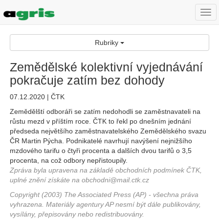
Togg
navi
Rubriky
Zemědělské kolektivní vyjednávání
pokračuje zatím bez dohody
07.12.2020 | ČTK
Zemědělští odboráři se zatím nedohodli se zaměstnavateli na
růstu mezd v příštím roce. ČTK to řekl po dnešním jednání
předseda největšího zaměstnavatelského Zemědělského svazu
ČR Martin Pýcha. Podnikatelé navrhují navýšení nejnižšího
mzdového tarifu o čtyři procenta a dalších dvou tarifů o 3,5
procenta, na což odbory nepřistoupily.
Zpráva byla upravena na základě obchodních podmínek ČTK,
uplné znění získáte na obchodni@mail.ctk.cz
Copyright (2003) The Associated Press (AP) - všechna práva
vyhrazena. Materiály agentury AP nesmí být dále publikovány,
vysílány, přepisovány nebo redistribuovány.