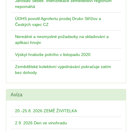
Jaroslav Šebek: Intenzifikace zemědělství regionům
nepomáhá
ÚOHS povolil Agrofertu prodej Druko Střížov a
Českých vajec CZ
Nereálné a nesmyslné požadavky na skladování a
aplikaci hnojiv
Výskyt hraboše polního v listopadu 2020
Zemědělské kolektivní vyjednávání pokračuje zatím
bez dohody
Avíza
20.-25.8. 2026 ZEMĚ ŽIVITELKA
2.9. 2026 Den ve vinohradu