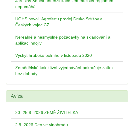
Jaroslav Šebek: Intenzifikace zemědělství regionům
nepomáhá
ÚOHS povolil Agrofertu prodej Druko Střížov a
Českých vajec CZ
Nereálné a nesmyslné požadavky na skladování a
aplikaci hnojiv
Výskyt hraboše polního v listopadu 2020
Zemědělské kolektivní vyjednávání pokračuje zatím
bez dohody
Avíza
20.-25.8. 2026 ZEMĚ ŽIVITELKA
2.9. 2026 Den ve vinohradu