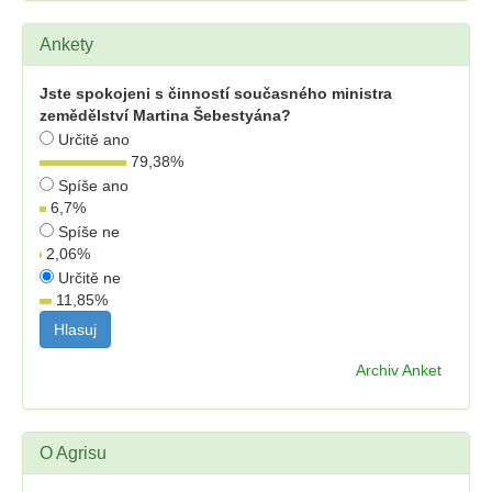
Ankety
Jste spokojeni s činností současného ministra
zemědělství Martina Šebestyána?
Určitě ano
79,38
%
Spíše ano
6,7
%
Spíše ne
2,06
%
Určitě ne
11,85
%
Archiv Anket
O Agrisu