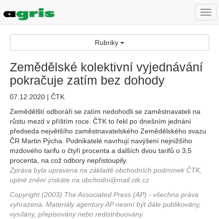
Togg
navi
Rubriky
Zemědělské kolektivní vyjednávání
pokračuje zatím bez dohody
07.12.2020 | ČTK
Zemědělští odboráři se zatím nedohodli se zaměstnavateli na
růstu mezd v příštím roce. ČTK to řekl po dnešním jednání
předseda největšího zaměstnavatelského Zemědělského svazu
ČR Martin Pýcha. Podnikatelé navrhují navýšení nejnižšího
mzdového tarifu o čtyři procenta a dalších dvou tarifů o 3,5
procenta, na což odbory nepřistoupily.
Zpráva byla upravena na základě obchodních podmínek ČTK,
uplné znění získáte na obchodni@mail.ctk.cz
Copyright (2003) The Associated Press (AP) - všechna práva
vyhrazena. Materiály agentury AP nesmí být dále publikovány,
vysílány, přepisovány nebo redistribuovány.