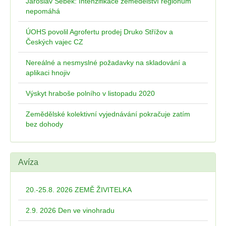
Jaroslav Šebek: Intenzifikace zemědělství regionům
nepomáhá
ÚOHS povolil Agrofertu prodej Druko Střížov a
Českých vajec CZ
Nereálné a nesmyslné požadavky na skladování a
aplikaci hnojiv
Výskyt hraboše polního v listopadu 2020
Zemědělské kolektivní vyjednávání pokračuje zatím
bez dohody
Avíza
20.-25.8. 2026 ZEMĚ ŽIVITELKA
2.9. 2026 Den ve vinohradu