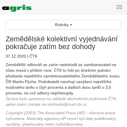
Togg
navi
Rubriky
Zemědělské kolektivní vyjednávání
pokračuje zatím bez dohody
07.12.2020 | ČTK
Zemědělští odboráři se zatím nedohodli se zaměstnavateli na
růstu mezd v příštím roce. ČTK to řekl po dnešním jednání
předseda největšího zaměstnavatelského Zemědělského svazu
ČR Martin Pýcha. Podnikatelé navrhují navýšení nejnižšího
mzdového tarifu o čtyři procenta a dalších dvou tarifů o 3,5
procenta, na což odbory nepřistoupily.
Zpráva byla upravena na základě obchodních podmínek ČTK,
uplné znění získáte na obchodni@mail.ctk.cz
Copyright (2003) The Associated Press (AP) - všechna práva
vyhrazena. Materiály agentury AP nesmí být dále publikovány,
vysílány, přepisovány nebo redistribuovány.