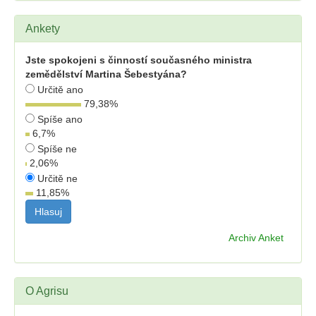
Ankety
Jste spokojeni s činností současného ministra
zemědělství Martina Šebestyána?
Určitě ano
79,38
%
Spíše ano
6,7
%
Spíše ne
2,06
%
Určitě ne
11,85
%
Archiv Anket
O Agrisu