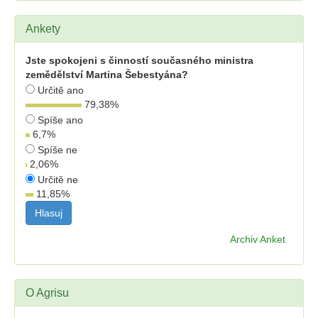
Ankety
Jste spokojeni s činností současného ministra
zemědělství Martina Šebestyána?
Určitě ano
79,38
%
Spíše ano
6,7
%
Spíše ne
2,06
%
Určitě ne
11,85
%
Archiv Anket
O Agrisu