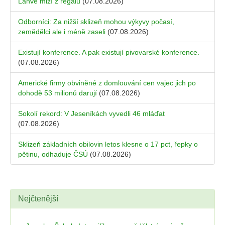
Lahve mizí z regálů
(07.08.2026)
Odborníci: Za nižší sklizeň mohou výkyvy počasí,
zemědělci ale i méně zaseli
(07.08.2026)
Existují konference. A pak existují pivovarské konference.
(07.08.2026)
Americké firmy obviněné z domlouvání cen vajec jich po
dohodě 53 milionů darují
(07.08.2026)
Sokolí rekord: V Jeseníkách vyvedli 46 mláďat
(07.08.2026)
Sklizeň základních obilovin letos klesne o 17 pct, řepky o
pětinu, odhaduje ČSÚ
(07.08.2026)
Nejčtenější