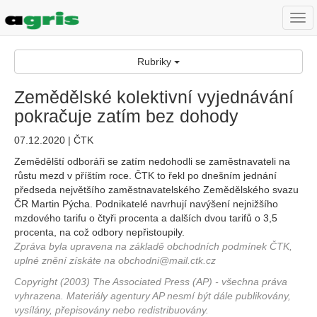
Togg
navi
Rubriky
Zemědělské kolektivní vyjednávání
pokračuje zatím bez dohody
07.12.2020 | ČTK
Zemědělští odboráři se zatím nedohodli se zaměstnavateli na
růstu mezd v příštím roce. ČTK to řekl po dnešním jednání
předseda největšího zaměstnavatelského Zemědělského svazu
ČR Martin Pýcha. Podnikatelé navrhují navýšení nejnižšího
mzdového tarifu o čtyři procenta a dalších dvou tarifů o 3,5
procenta, na což odbory nepřistoupily.
Zpráva byla upravena na základě obchodních podmínek ČTK,
uplné znění získáte na obchodni@mail.ctk.cz
Copyright (2003) The Associated Press (AP) - všechna práva
vyhrazena. Materiály agentury AP nesmí být dále publikovány,
vysílány, přepisovány nebo redistribuovány.