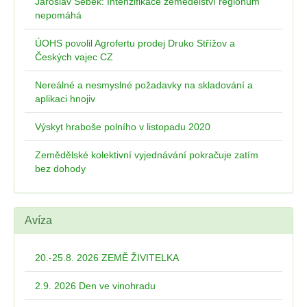
Jaroslav Šebek: Intenzifikace zemědělství regionům
nepomáhá
ÚOHS povolil Agrofertu prodej Druko Střížov a
Českých vajec CZ
Nereálné a nesmyslné požadavky na skladování a
aplikaci hnojiv
Výskyt hraboše polního v listopadu 2020
Zemědělské kolektivní vyjednávání pokračuje zatím
bez dohody
Avíza
20.-25.8. 2026 ZEMĚ ŽIVITELKA
2.9. 2026 Den ve vinohradu