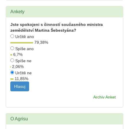
Ankety
Jste spokojeni s činností současného ministra
zemědělství Martina Šebestyána?
Určitě ano
79,38
%
Spíše ano
6,7
%
Spíše ne
2,06
%
Určitě ne
11,85
%
Archiv Anket
O Agrisu