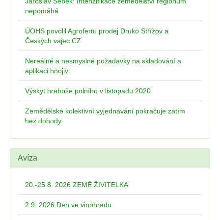
Jaroslav Šebek: Intenzifikace zemědělství regionům
nepomáhá
ÚOHS povolil Agrofertu prodej Druko Střížov a
Českých vajec CZ
Nereálné a nesmyslné požadavky na skladování a
aplikaci hnojiv
Výskyt hraboše polního v listopadu 2020
Zemědělské kolektivní vyjednávání pokračuje zatím
bez dohody
Avíza
20.-25.8. 2026 ZEMĚ ŽIVITELKA
2.9. 2026 Den ve vinohradu