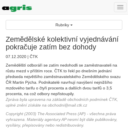
Togg
navi
Rubriky
Zemědělské kolektivní vyjednávání
pokračuje zatím bez dohody
07.12.2020 | ČTK
Zemědělští odboráři se zatím nedohodli se zaměstnavateli na
růstu mezd v příštím roce. ČTK to řekl po dnešním jednání
předseda největšího zaměstnavatelského Zemědělského svazu
ČR Martin Pýcha. Podnikatelé navrhují navýšení nejnižšího
mzdového tarifu o čtyři procenta a dalších dvou tarifů o 3,5
procenta, na což odbory nepřistoupily.
Zpráva byla upravena na základě obchodních podmínek ČTK,
uplné znění získáte na obchodni@mail.ctk.cz
Copyright (2003) The Associated Press (AP) - všechna práva
vyhrazena. Materiály agentury AP nesmí být dále publikovány,
vysílány, přepisovány nebo redistribuovány.