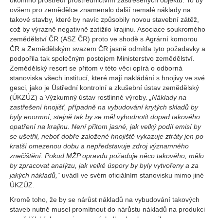
okolního prostředí prostřednictvím zastřešených objektů. To by
ovšem pro zemědělce znamenalo další nemalé náklady na
takové stavby, které by navíc způsobily novou stavební zátěž,
což by výrazně negativně zatížilo krajinu. Asociace soukromého
zemědělství ČR (ASZ ČR) proto ve shodě s Agrární komorou
ČR a Zemědělským svazem ČR jasně odmítla tyto požadavky a
podpořila tak společným postojem Ministerstvo zemědělství.
Zemědělský resort se přitom v této věci opírá o odborná
stanoviska všech institucí, které mají nakládání s hnojivy ve své
gesci, jako je Ústřední kontrolní a zkušební ústav zemědělský
(ÚKZÚZ) a Výzkumný ústav rostlinné výroby.
„Náklady na
zastřešení hnojišť, případně na vybudování krytých skladů by
byly enormní, stejně tak by se měl vyhodnotit dopad takového
opatření na krajinu. Není přitom jasné, jak velký podíl emisí by
se ušetřil, neboť dobře založené hnojiště vykazuje ztráty jen po
kratší omezenou dobu a nepředstavuje zdroj významného
znečištění. Pokud MŽP opravdu požaduje něco takového, mělo
by zpracovat analýzu, jak velké úspory by byly vytvořeny a za
jakých nákladů,“
uvádí ve svém oficiálním stanovisku mimo jiné
ÚKZÚZ.
Kromě toho, že by se nárůst nákladů na vybudování takových
staveb nutně musel promítnout do nárůstu nákladů na produkci