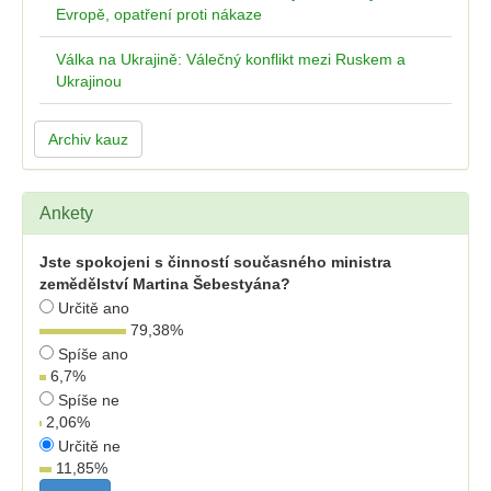
Evropě, opatření proti nákaze
Válka na Ukrajině: Válečný konflikt mezi Ruskem a
Ukrajinou
Archiv kauz
Ankety
Jste spokojeni s činností současného ministra
zemědělství Martina Šebestyána?
Určitě ano
79,38
%
Spíše ano
6,7
%
Spíše ne
2,06
%
Určitě ne
11,85
%