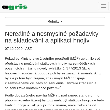
Togg
navi
Rubriky
Nereálné a nesmyslné požadavky
na skladování a aplikaci hnojiv
07.12.2020 | ASZ
Pokud by Ministerstvo životního prostředí (MŽP) uplatnilo své
představy o používání statkových hnojiv na zemědělských
pozemcích v návrhu novely vyhlášky č. 377/2013 Sb. o
hnojivech, současná podoba polí by se zásadně změnila. Aniž
by ale přitom bylo zřejmé, zdali úmysl MŽP přispěje
k zamýšlenému cíli, tedy snížení emisí, snížení ztrát živin a
snížení rizika kontaminace pozemků.
Podle dodatečného návrhu MŽP (tj. nad rámec standardního
připomínkového řízení) by totiž měla být statková hnojiva – tedy
tradiční hnojiště, jak je v přírodě známe, nově izolována od