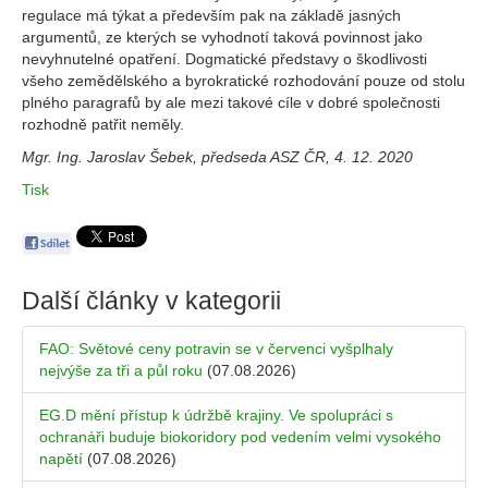
regulace má týkat a především pak na základě jasných
argumentů, ze kterých se vyhodnotí taková povinnost jako
nevyhnutelné opatření. Dogmatické představy o škodlivosti
všeho zemědělského a byrokratické rozhodování pouze od stolu
plného paragrafů by ale mezi takové cíle v dobré společnosti
rozhodně patřit neměly.
Mgr. Ing. Jaroslav Šebek, předseda ASZ ČR, 4. 12. 2020
Tisk
Další články v kategorii
FAO: Světové ceny potravin se v červenci vyšplhaly
nejvýše za tři a půl roku
(07.08.2026)
EG.D mění přístup k údržbě krajiny. Ve spolupráci s
ochranáři buduje biokoridory pod vedením velmi vysokého
napětí
(07.08.2026)