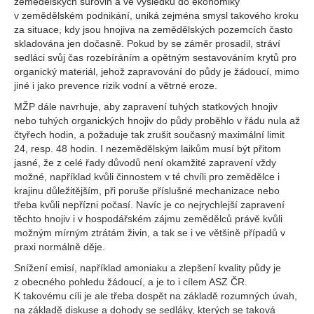
zemědělských surovin a ve výsledku do ekonomiky
v zemědělském podnikání, uniká zejména smysl takového kroku
za situace, kdy jsou hnojiva na zemědělských pozemcích často
skladována jen dočasně. Pokud by se záměr prosadil, stráví
sedláci svůj čas rozebíráním a opětným sestavováním krytů pro
organický materiál, jehož zapravování do půdy je žádoucí, mimo
jiné i jako prevence rizik vodní a větrné eroze.
MŽP dále navrhuje, aby zapravení tuhých statkových hnojiv
nebo tuhých organických hnojiv do půdy proběhlo v řádu nula až
čtyřech hodin, a požaduje tak zrušit současný maximální limit
24, resp. 48 hodin. I nezemědělským laikům musí být přitom
jasné, že z celé řady důvodů není okamžité zapravení vždy
možné, například kvůli činnostem v té chvíli pro zemědělce i
krajinu důležitějším, při poruše příslušné mechanizace nebo
třeba kvůli nepřízni počasí. Navíc je co nejrychlejší zapravení
těchto hnojiv i v hospodářském zájmu zemědělců právě kvůli
možným mírným ztrátám živin, a tak se i ve většině případů v
praxi normálně děje.
Snížení emisí, například amoniaku a zlepšení kvality půdy je
z obecného pohledu žádoucí, a je to i cílem ASZ ČR.
K takovému cíli je ale třeba dospět na základě rozumných úvah,
na základě diskuse a dohody se sedláky, kterých se taková