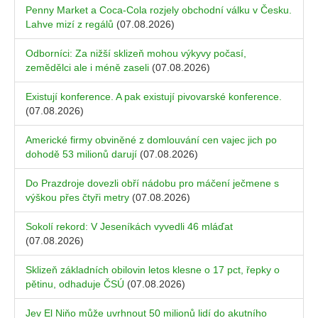
Penny Market a Coca-Cola rozjely obchodní válku v Česku.
Lahve mizí z regálů
(07.08.2026)
Odborníci: Za nižší sklizeň mohou výkyvy počasí,
zemědělci ale i méně zaseli
(07.08.2026)
Existují konference. A pak existují pivovarské konference.
(07.08.2026)
Americké firmy obviněné z domlouvání cen vajec jich po
dohodě 53 milionů darují
(07.08.2026)
Do Prazdroje dovezli obří nádobu pro máčení ječmene s
výškou přes čtyři metry
(07.08.2026)
Sokolí rekord: V Jeseníkách vyvedli 46 mláďat
(07.08.2026)
Sklizeň základních obilovin letos klesne o 17 pct, řepky o
pětinu, odhaduje ČSÚ
(07.08.2026)
Jev El Niňo může uvrhnout 50 milionů lidí do akutního