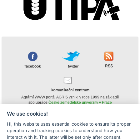
Agrární WWW portál AGRIS vznikl v roce 1999 na základě
spolupráce
České zemědělské univerzity v Praze
s
Ministerstvem zemědělství ČR
We use cookies!
© Copyright AGRIS 2000-2026 -
ISSN 1213-1369
- Publikování a šíření
Hi, this website uses essential cookies to ensure its proper
obsahu agrárního WWW portálu AGRIS je možné
operation and tracking cookies to understand how you
(pokud není uvedeno jinak) pouze za podmínky uvedení zdroje v podobě
www.agris.cz a data publikace v AGRISu.
interact with it. The latter will be set only after consent.