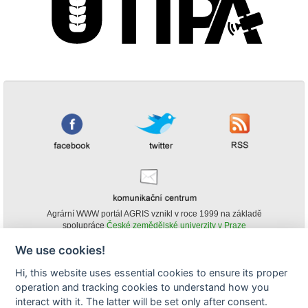
Agrární WWW portál AGRIS vznikl v roce 1999 na základě
spolupráce
České zemědělské univerzity v Praze
s
Ministerstvem zemědělství ČR
We use cookies!
© Copyright AGRIS 2000-2026 -
ISSN 1213-1369
- Publikování a šíření
Hi, this website uses essential cookies to ensure its proper
obsahu agrárního WWW portálu AGRIS je možné
operation and tracking cookies to understand how you
(pokud není uvedeno jinak) pouze za podmínky uvedení zdroje v podobě
www.agris.cz a data publikace v AGRISu.
interact with it. The latter will be set only after consent.