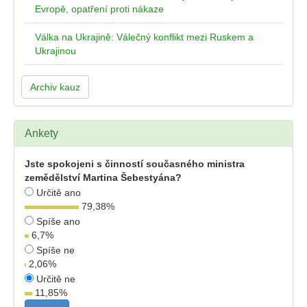
Evropě, opatření proti nákaze
Válka na Ukrajině: Válečný konflikt mezi Ruskem a
Ukrajinou
Archiv kauz
Ankety
Jste spokojeni s činností současného ministra
zemědělství Martina Šebestyána?
Určitě ano
79,38
%
Spíše ano
6,7
%
Spíše ne
2,06
%
Určitě ne
11,85
%