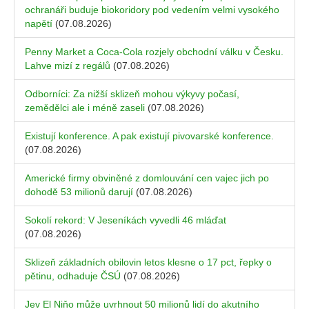
ochranáři buduje biokoridory pod vedením velmi vysokého
napětí
(07.08.2026)
Penny Market a Coca-Cola rozjely obchodní válku v Česku.
Lahve mizí z regálů
(07.08.2026)
Odborníci: Za nižší sklizeň mohou výkyvy počasí,
zemědělci ale i méně zaseli
(07.08.2026)
Existují konference. A pak existují pivovarské konference.
(07.08.2026)
Americké firmy obviněné z domlouvání cen vajec jich po
dohodě 53 milionů darují
(07.08.2026)
Sokolí rekord: V Jeseníkách vyvedli 46 mláďat
(07.08.2026)
Sklizeň základních obilovin letos klesne o 17 pct, řepky o
pětinu, odhaduje ČSÚ
(07.08.2026)
Jev El Niňo může uvrhnout 50 milionů lidí do akutního