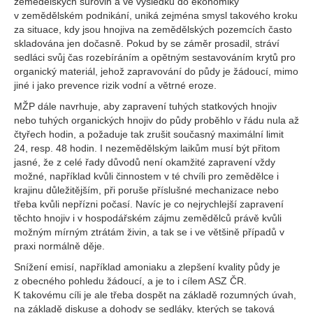
zemědělských surovin a ve výsledku do ekonomiky
v zemědělském podnikání, uniká zejména smysl takového kroku
za situace, kdy jsou hnojiva na zemědělských pozemcích často
skladována jen dočasně. Pokud by se záměr prosadil, stráví
sedláci svůj čas rozebíráním a opětným sestavováním krytů pro
organický materiál, jehož zapravování do půdy je žádoucí, mimo
jiné i jako prevence rizik vodní a větrné eroze.
MŽP dále navrhuje, aby zapravení tuhých statkových hnojiv
nebo tuhých organických hnojiv do půdy proběhlo v řádu nula až
čtyřech hodin, a požaduje tak zrušit současný maximální limit
24, resp. 48 hodin. I nezemědělským laikům musí být přitom
jasné, že z celé řady důvodů není okamžité zapravení vždy
možné, například kvůli činnostem v té chvíli pro zemědělce i
krajinu důležitějším, při poruše příslušné mechanizace nebo
třeba kvůli nepřízni počasí. Navíc je co nejrychlejší zapravení
těchto hnojiv i v hospodářském zájmu zemědělců právě kvůli
možným mírným ztrátám živin, a tak se i ve většině případů v
praxi normálně děje.
Snížení emisí, například amoniaku a zlepšení kvality půdy je
z obecného pohledu žádoucí, a je to i cílem ASZ ČR.
K takovému cíli je ale třeba dospět na základě rozumných úvah,
na základě diskuse a dohody se sedláky, kterých se taková