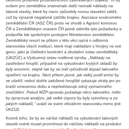
okolního prostředí prostřednictvím zastřešených objektů. To by
ovšem pro zemědělce znamenalo další nemalé náklady na
takové stavby, které by navíc způsobily novou stavební zátěž,
což by výrazně negativně zatížilo krajinu. Asociace soukromého
zemědělství ČR (ASZ ČR) proto ve shodě s Agrární komorou
ČR a Zemědělským svazem ČR jasně odmítla tyto požadavky a
podpořila tak společným postojem Ministerstvo zemědělství.
Zemědělský resort se přitom v této věci opírá o odborná
stanoviska všech institucí, které mají nakládání s hnojivy ve své
gesci, jako je Ústřední kontrolní a zkušební ústav zemědělský
(ÚKZÚZ) a Výzkumný ústav rostlinné výroby.
„Náklady na
zastřešení hnojišť, případně na vybudování krytých skladů by
byly enormní, stejně tak by se měl vyhodnotit dopad takového
opatření na krajinu. Není přitom jasné, jak velký podíl emisí by
se ušetřil, neboť dobře založené hnojiště vykazuje ztráty jen po
kratší omezenou dobu a nepředstavuje zdroj významného
znečištění. Pokud MŽP opravdu požaduje něco takového, mělo
by zpracovat analýzu, jak velké úspory by byly vytvořeny a za
jakých nákladů,“
uvádí ve svém oficiálním stanovisku mimo jiné
ÚKZÚZ.
Kromě toho, že by se nárůst nákladů na vybudování takových
staveb nutně musel promítnout do nárůstu nákladů na produkci