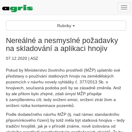
Togg
navi
Rubriky
Nereálné a nesmyslné požadavky
na skladování a aplikaci hnojiv
07.12.2020 | ASZ
Pokud by Ministerstvo životního prostředí (MŽP) uplatnilo své
představy o používání statkových hnojiv na zemědělských
pozemcích v návrhu novely vyhlášky č. 377/2013 Sb. o
hnojivech, současná podoba polí by se zásadně změnila. Aniž
by ale přitom bylo zřejmé, zdali úmysl MŽP přispěje
k zamýšlenému cíli, tedy snížení emisí, snížení ztrát živin a
snížení rizika kontaminace pozemků.
Podle dodatečného návrhu MŽP (tj. nad rámec standardního
připomínkového řízení) by totiž měla být statková hnojiva – tedy
tradiční hnojiště, jak je v přírodě známe, nově izolována od