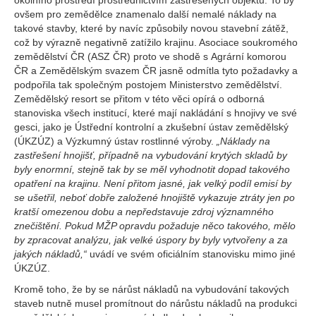
okolního prostředí prostřednictvím zastřešených objektů. To by
ovšem pro zemědělce znamenalo další nemalé náklady na
takové stavby, které by navíc způsobily novou stavební zátěž,
což by výrazně negativně zatížilo krajinu. Asociace soukromého
zemědělství ČR (ASZ ČR) proto ve shodě s Agrární komorou
ČR a Zemědělským svazem ČR jasně odmítla tyto požadavky a
podpořila tak společným postojem Ministerstvo zemědělství.
Zemědělský resort se přitom v této věci opírá o odborná
stanoviska všech institucí, které mají nakládání s hnojivy ve své
gesci, jako je Ústřední kontrolní a zkušební ústav zemědělský
(ÚKZÚZ) a Výzkumný ústav rostlinné výroby.
„Náklady na
zastřešení hnojišť, případně na vybudování krytých skladů by
byly enormní, stejně tak by se měl vyhodnotit dopad takového
opatření na krajinu. Není přitom jasné, jak velký podíl emisí by
se ušetřil, neboť dobře založené hnojiště vykazuje ztráty jen po
kratší omezenou dobu a nepředstavuje zdroj významného
znečištění. Pokud MŽP opravdu požaduje něco takového, mělo
by zpracovat analýzu, jak velké úspory by byly vytvořeny a za
jakých nákladů,“
uvádí ve svém oficiálním stanovisku mimo jiné
ÚKZÚZ.
Kromě toho, že by se nárůst nákladů na vybudování takových
staveb nutně musel promítnout do nárůstu nákladů na produkci