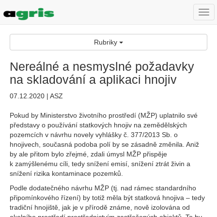
Togg
navi
Rubriky
Nereálné a nesmyslné požadavky
na skladování a aplikaci hnojiv
07.12.2020 | ASZ
Pokud by Ministerstvo životního prostředí (MŽP) uplatnilo své
představy o používání statkových hnojiv na zemědělských
pozemcích v návrhu novely vyhlášky č. 377/2013 Sb. o
hnojivech, současná podoba polí by se zásadně změnila. Aniž
by ale přitom bylo zřejmé, zdali úmysl MŽP přispěje
k zamýšlenému cíli, tedy snížení emisí, snížení ztrát živin a
snížení rizika kontaminace pozemků.
Podle dodatečného návrhu MŽP (tj. nad rámec standardního
připomínkového řízení) by totiž měla být statková hnojiva – tedy
tradiční hnojiště, jak je v přírodě známe, nově izolována od