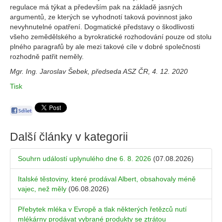
regulace má týkat a především pak na základě jasných
argumentů, ze kterých se vyhodnotí taková povinnost jako
nevyhnutelné opatření. Dogmatické představy o škodlivosti
všeho zemědělského a byrokratické rozhodování pouze od stolu
plného paragrafů by ale mezi takové cíle v dobré společnosti
rozhodně patřit neměly.
Mgr. Ing. Jaroslav Šebek, předseda ASZ ČR, 4. 12. 2020
Tisk
Další články v kategorii
Souhrn událostí uplynulého dne 6. 8. 2026
(07.08.2026)
Italské těstoviny, které prodával Albert, obsahovaly méně
vajec, než měly
(06.08.2026)
Přebytek mléka v Evropě a tlak některých řetězců nutí
mlékárny prodávat vybrané produkty se ztrátou