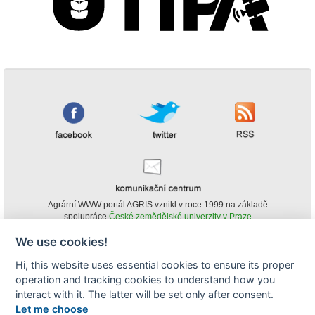
Agrární WWW portál AGRIS vznikl v roce 1999 na základě
spolupráce
České zemědělské univerzity v Praze
s
Ministerstvem zemědělství ČR
We use cookies!
© Copyright AGRIS 2000-2026 -
ISSN 1213-1369
- Publikování a šíření
Hi, this website uses essential cookies to ensure its proper
obsahu agrárního WWW portálu AGRIS je možné
operation and tracking cookies to understand how you
(pokud není uvedeno jinak) pouze za podmínky uvedení zdroje v podobě
www.agris.cz a data publikace v AGRISu.
interact with it. The latter will be set only after consent.
cookies
Let me choose