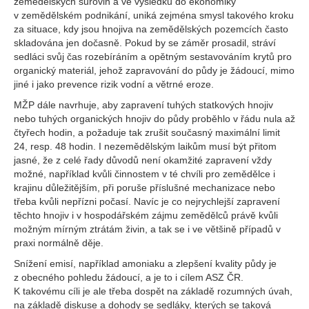
zemědělských surovin a ve výsledku do ekonomiky
v zemědělském podnikání, uniká zejména smysl takového kroku
za situace, kdy jsou hnojiva na zemědělských pozemcích často
skladována jen dočasně. Pokud by se záměr prosadil, stráví
sedláci svůj čas rozebíráním a opětným sestavováním krytů pro
organický materiál, jehož zapravování do půdy je žádoucí, mimo
jiné i jako prevence rizik vodní a větrné eroze.
MŽP dále navrhuje, aby zapravení tuhých statkových hnojiv
nebo tuhých organických hnojiv do půdy proběhlo v řádu nula až
čtyřech hodin, a požaduje tak zrušit současný maximální limit
24, resp. 48 hodin. I nezemědělským laikům musí být přitom
jasné, že z celé řady důvodů není okamžité zapravení vždy
možné, například kvůli činnostem v té chvíli pro zemědělce i
krajinu důležitějším, při poruše příslušné mechanizace nebo
třeba kvůli nepřízni počasí. Navíc je co nejrychlejší zapravení
těchto hnojiv i v hospodářském zájmu zemědělců právě kvůli
možným mírným ztrátám živin, a tak se i ve většině případů v
praxi normálně děje.
Snížení emisí, například amoniaku a zlepšení kvality půdy je
z obecného pohledu žádoucí, a je to i cílem ASZ ČR.
K takovému cíli je ale třeba dospět na základě rozumných úvah,
na základě diskuse a dohody se sedláky, kterých se taková