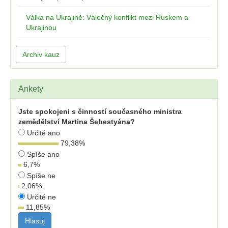
Válka na Ukrajině: Válečný konflikt mezi Ruskem a
Ukrajinou
Archiv kauz
Ankety
Jste spokojeni s činností současného ministra
zemědělství Martina Šebestyána?
Určitě ano
79,38
%
Spíše ano
6,7
%
Spíše ne
2,06
%
Určitě ne
11,85
%