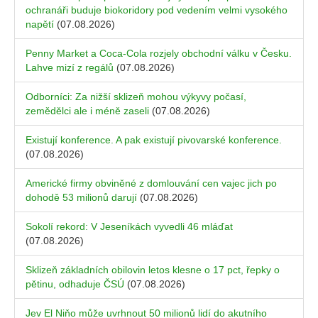
ochranáři buduje biokoridory pod vedením velmi vysokého
napětí
(07.08.2026)
Penny Market a Coca-Cola rozjely obchodní válku v Česku.
Lahve mizí z regálů
(07.08.2026)
Odborníci: Za nižší sklizeň mohou výkyvy počasí,
zemědělci ale i méně zaseli
(07.08.2026)
Existují konference. A pak existují pivovarské konference.
(07.08.2026)
Americké firmy obviněné z domlouvání cen vajec jich po
dohodě 53 milionů darují
(07.08.2026)
Sokolí rekord: V Jeseníkách vyvedli 46 mláďat
(07.08.2026)
Sklizeň základních obilovin letos klesne o 17 pct, řepky o
pětinu, odhaduje ČSÚ
(07.08.2026)
Jev El Niňo může uvrhnout 50 milionů lidí do akutního