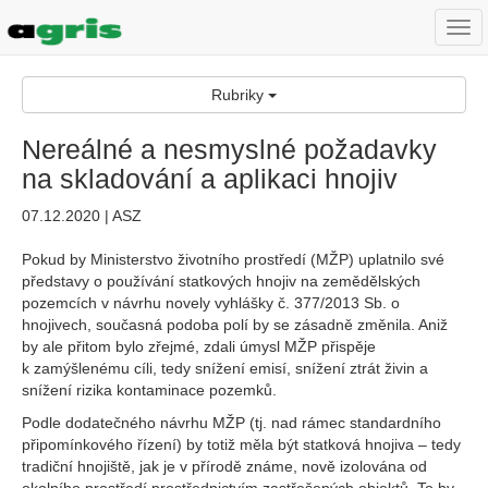
Togg
navi
Rubriky
Nereálné a nesmyslné požadavky
na skladování a aplikaci hnojiv
07.12.2020 | ASZ
Pokud by Ministerstvo životního prostředí (MŽP) uplatnilo své
představy o používání statkových hnojiv na zemědělských
pozemcích v návrhu novely vyhlášky č. 377/2013 Sb. o
hnojivech, současná podoba polí by se zásadně změnila. Aniž
by ale přitom bylo zřejmé, zdali úmysl MŽP přispěje
k zamýšlenému cíli, tedy snížení emisí, snížení ztrát živin a
snížení rizika kontaminace pozemků.
Podle dodatečného návrhu MŽP (tj. nad rámec standardního
připomínkového řízení) by totiž měla být statková hnojiva – tedy
tradiční hnojiště, jak je v přírodě známe, nově izolována od