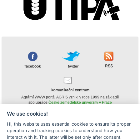
Agrární WWW portál AGRIS vznikl v roce 1999 na základě
spolupráce
České zemědělské univerzity v Praze
s
Ministerstvem zemědělství ČR
We use cookies!
© Copyright AGRIS 2000-2026 -
ISSN 1213-1369
- Publikování a šíření
Hi, this website uses essential cookies to ensure its proper
obsahu agrárního WWW portálu AGRIS je možné
operation and tracking cookies to understand how you
(pokud není uvedeno jinak) pouze za podmínky uvedení zdroje v podobě
www.agris.cz a data publikace v AGRISu.
interact with it. The latter will be set only after consent.