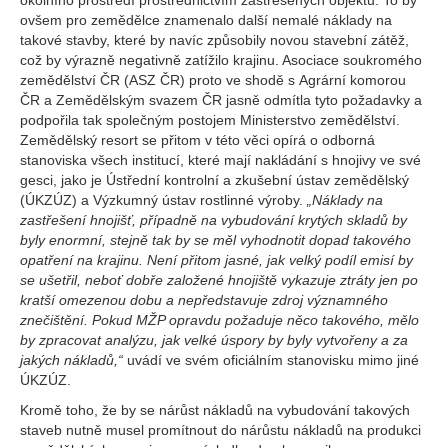
okolního prostředí prostřednictvím zastřešených objektů. To by
ovšem pro zemědělce znamenalo další nemalé náklady na
takové stavby, které by navíc způsobily novou stavební zátěž,
což by výrazně negativně zatížilo krajinu. Asociace soukromého
zemědělství ČR (ASZ ČR) proto ve shodě s Agrární komorou
ČR a Zemědělským svazem ČR jasně odmítla tyto požadavky a
podpořila tak společným postojem Ministerstvo zemědělství.
Zemědělský resort se přitom v této věci opírá o odborná
stanoviska všech institucí, které mají nakládání s hnojivy ve své
gesci, jako je Ústřední kontrolní a zkušební ústav zemědělský
(ÚKZÚZ) a Výzkumný ústav rostlinné výroby.
„Náklady na
zastřešení hnojišť, případně na vybudování krytých skladů by
byly enormní, stejně tak by se měl vyhodnotit dopad takového
opatření na krajinu. Není přitom jasné, jak velký podíl emisí by
se ušetřil, neboť dobře založené hnojiště vykazuje ztráty jen po
kratší omezenou dobu a nepředstavuje zdroj významného
znečištění. Pokud MŽP opravdu požaduje něco takového, mělo
by zpracovat analýzu, jak velké úspory by byly vytvořeny a za
jakých nákladů,“
uvádí ve svém oficiálním stanovisku mimo jiné
ÚKZÚZ.
Kromě toho, že by se nárůst nákladů na vybudování takových
staveb nutně musel promítnout do nárůstu nákladů na produkci