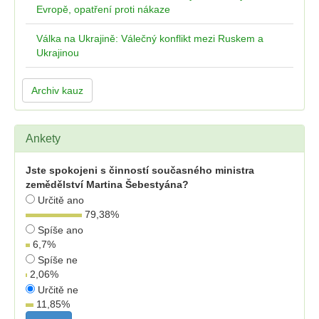
Evropě, opatření proti nákaze
Válka na Ukrajině: Válečný konflikt mezi Ruskem a
Ukrajinou
Archiv kauz
Ankety
Jste spokojeni s činností současného ministra
zemědělství Martina Šebestyána?
Určitě ano
79,38
%
Spíše ano
6,7
%
Spíše ne
2,06
%
Určitě ne
11,85
%