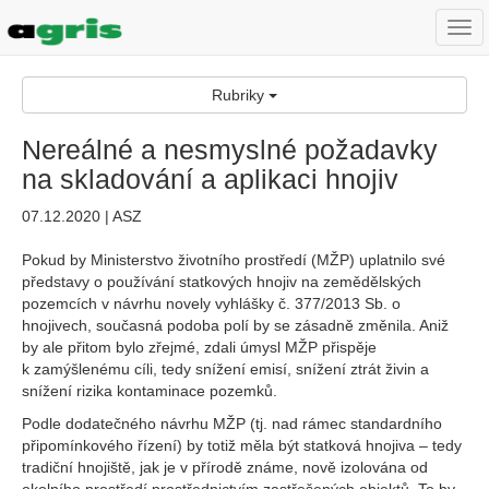
Togg
navi
Rubriky
Nereálné a nesmyslné požadavky
na skladování a aplikaci hnojiv
07.12.2020 | ASZ
Pokud by Ministerstvo životního prostředí (MŽP) uplatnilo své
představy o používání statkových hnojiv na zemědělských
pozemcích v návrhu novely vyhlášky č. 377/2013 Sb. o
hnojivech, současná podoba polí by se zásadně změnila. Aniž
by ale přitom bylo zřejmé, zdali úmysl MŽP přispěje
k zamýšlenému cíli, tedy snížení emisí, snížení ztrát živin a
snížení rizika kontaminace pozemků.
Podle dodatečného návrhu MŽP (tj. nad rámec standardního
připomínkového řízení) by totiž měla být statková hnojiva – tedy
tradiční hnojiště, jak je v přírodě známe, nově izolována od