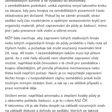
zemědělských surovin a ve výsledku do ekonomiky
v zemědělském podnikání, uniká zejména smysl takového kroku
za situace, kdy jsou hnojiva na zemědělských pozemcích často
skladována jen dočasně. Pokud by se záměr prosadil, stráví
sedláci svůj čas rozebíráním a opětným sestavováním krytů pro
organický materiál, jehož zapravování do půdy je žádoucí, mimo
jiné i jako prevence rizik vodní a větrné eroze.
MŽP dále navrhuje, aby zapravení tuhých statkových hnojiv
nebo tuhých organických hnojiv do půdy proběhlo v řádu nula až
čtyřech hodin, a požaduje tak zrušit současný maximální limit
24, resp. 48 hodin. I nezemědělským laikům musí být přitom
jasné, že z celé řady důvodů není okamžité zapravení vždy
možné, například kvůli činnostem v té chvíli pro zemědělce i
krajinu důležitějším, při poruše příslušné mechanizace nebo
třeba kvůli nepřízni počasí. Navíc je co nejrychlejší zapravení
těchto hnojiv i v hospodářském zájmu zemědělců právě kvůli
možným mírným ztrátám živin, a tak se i ve většině případů v
praxi normálně děje.
Snížení emisí, například amoniaku a zlepšení kvality půdy je
z obecného pohledu žádoucí, a je to i cílem ASZ ČR.
K takovému cíli je ale třeba dospět na základě rozumných úvah,
na základě diskuse a dohody se sedláky, kterých se taková