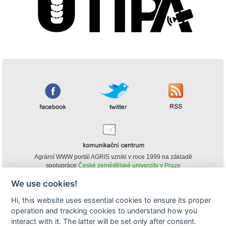
Agrární WWW portál AGRIS vznikl v roce 1999 na základě
spolupráce
České zemědělské univerzity v Praze
s
Ministerstvem zemědělství ČR
We use cookies!
© Copyright AGRIS 2000-2026 -
ISSN 1213-1369
- Publikování a šíření
Hi, this website uses essential cookies to ensure its proper
obsahu agrárního WWW portálu AGRIS je možné
operation and tracking cookies to understand how you
(pokud není uvedeno jinak) pouze za podmínky uvedení zdroje v podobě
www.agris.cz a data publikace v AGRISu.
interact with it. The latter will be set only after consent.