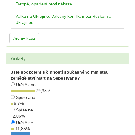
Evropě, opatření proti nákaze
Válka na Ukrajině: Válečný konflikt mezi Ruskem a
Ukrajinou
Archiv kauz
Ankety
Jste spokojeni s činností současného ministra
zemědělství Martina Šebestyána?
Určitě ano
79,38
%
Spíše ano
6,7
%
Spíše ne
2,06
%
Určitě ne
11,85
%