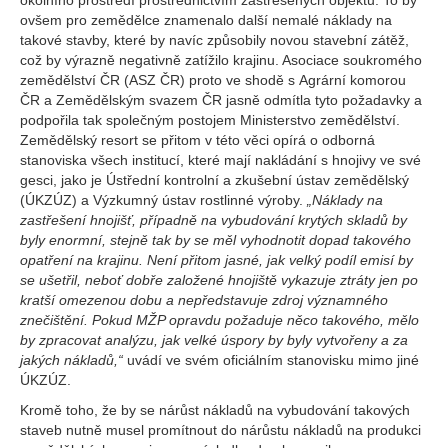
okolního prostředí prostřednictvím zastřešených objektů. To by
ovšem pro zemědělce znamenalo další nemalé náklady na
takové stavby, které by navíc způsobily novou stavební zátěž,
což by výrazně negativně zatížilo krajinu. Asociace soukromého
zemědělství ČR (ASZ ČR) proto ve shodě s Agrární komorou
ČR a Zemědělským svazem ČR jasně odmítla tyto požadavky a
podpořila tak společným postojem Ministerstvo zemědělství.
Zemědělský resort se přitom v této věci opírá o odborná
stanoviska všech institucí, které mají nakládání s hnojivy ve své
gesci, jako je Ústřední kontrolní a zkušební ústav zemědělský
(ÚKZÚZ) a Výzkumný ústav rostlinné výroby.
„Náklady na
zastřešení hnojišť, případně na vybudování krytých skladů by
byly enormní, stejně tak by se měl vyhodnotit dopad takového
opatření na krajinu. Není přitom jasné, jak velký podíl emisí by
se ušetřil, neboť dobře založené hnojiště vykazuje ztráty jen po
kratší omezenou dobu a nepředstavuje zdroj významného
znečištění. Pokud MŽP opravdu požaduje něco takového, mělo
by zpracovat analýzu, jak velké úspory by byly vytvořeny a za
jakých nákladů,“
uvádí ve svém oficiálním stanovisku mimo jiné
ÚKZÚZ.
Kromě toho, že by se nárůst nákladů na vybudování takových
staveb nutně musel promítnout do nárůstu nákladů na produkci