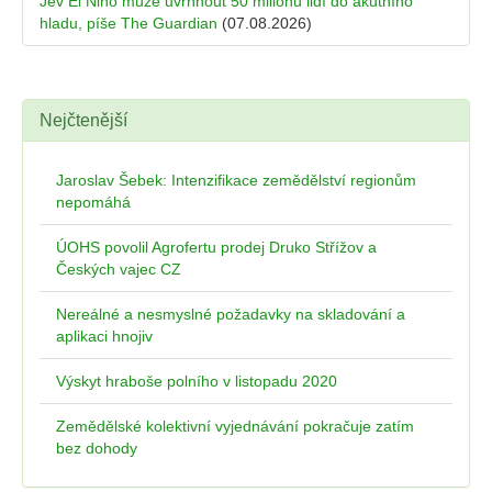
Jev El Niňo může uvrhnout 50 milionů lidí do akutního
hladu, píše The Guardian
(07.08.2026)
Nejčtenější
Jaroslav Šebek: Intenzifikace zemědělství regionům
nepomáhá
ÚOHS povolil Agrofertu prodej Druko Střížov a
Českých vajec CZ
Nereálné a nesmyslné požadavky na skladování a
aplikaci hnojiv
Výskyt hraboše polního v listopadu 2020
Zemědělské kolektivní vyjednávání pokračuje zatím
bez dohody