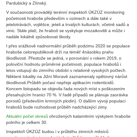
Pardubický a Zlínský.
V současnosti provádějí terénní inspektoři ÚKZÚZ monitoring
početnosti hraboše především v ozimech a dále také v
jetelotrávách, vojtěšce, jeteli a trvalých kulturách, včetně sadů a
vinic. Stále platí, že hraboš se vyskytuje mozaikovitě a může i
nadále lokálně způsobovat škody.
I přes srážkově nadnormální průběh podzimu 2020 se populace
hraboše celorepublikově drží na téměř 4násobku prahu
škodlivosti. Přestože se jedná, v porovnání v rokem 2019, o
poloviční hodnotu průměrné početnosti, populace hrabošů i
letos vstupují do zimního období v relativně vysokých počtech.
Některé lokality na Jižní Moravě zaznamenaly opětovný nárůst
škodlivosti.Průběh počasí nepřeje aplikacím rodenticidů.
Koncem listopadu se objevila řada nových míst s poškozením
přesahujícím hranici 70 %. V řadě případů se plánuje zaorávka
porostů (především krmných plodin). O dalším vývoji populací
hrabošů bude rozhodovat průběh nadcházející zimy.
Aktuální počet okresů
ohrožených kalamitním výskytem hraboše
polního je celkem 30.
Inspektoři ÚKZÚZ budou i v průběhu zimních měsíců