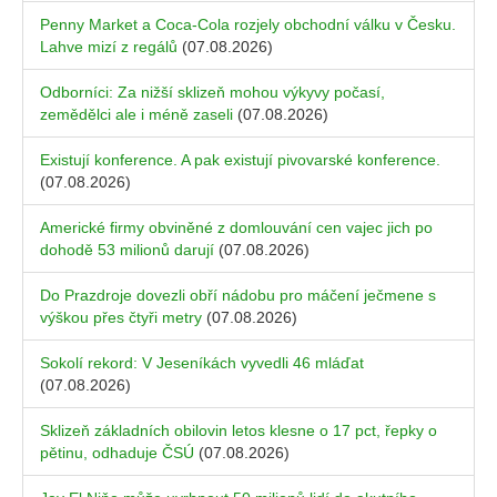
Penny Market a Coca-Cola rozjely obchodní válku v Česku.
Lahve mizí z regálů
(07.08.2026)
Odborníci: Za nižší sklizeň mohou výkyvy počasí,
zemědělci ale i méně zaseli
(07.08.2026)
Existují konference. A pak existují pivovarské konference.
(07.08.2026)
Americké firmy obviněné z domlouvání cen vajec jich po
dohodě 53 milionů darují
(07.08.2026)
Do Prazdroje dovezli obří nádobu pro máčení ječmene s
výškou přes čtyři metry
(07.08.2026)
Sokolí rekord: V Jeseníkách vyvedli 46 mláďat
(07.08.2026)
Sklizeň základních obilovin letos klesne o 17 pct, řepky o
pětinu, odhaduje ČSÚ
(07.08.2026)