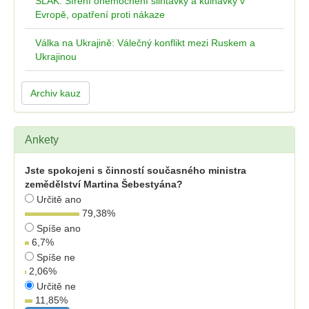
SLAK: Šíření onemocnění slintavky a kulhavky v
Evropě, opatření proti nákaze
Válka na Ukrajině: Válečný konflikt mezi Ruskem a
Ukrajinou
Archiv kauz
Ankety
Jste spokojeni s činností současného ministra
zemědělství Martina Šebestyána?
Určitě ano
79,38
%
Spíše ano
6,7
%
Spíše ne
2,06
%
Určitě ne
11,85
%