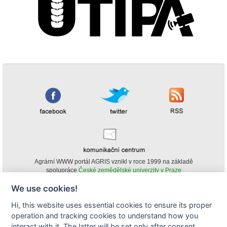
Agrární WWW portál AGRIS vznikl v roce 1999 na základě
spolupráce
České zemědělské univerzity v Praze
s
Ministerstvem zemědělství ČR
We use cookies!
© Copyright AGRIS 2000-2026 -
ISSN 1213-1369
- Publikování a šíření
Hi, this website uses essential cookies to ensure its proper
obsahu agrárního WWW portálu AGRIS je možné
operation and tracking cookies to understand how you
(pokud není uvedeno jinak) pouze za podmínky uvedení zdroje v podobě
www.agris.cz a data publikace v AGRISu.
interact with it. The latter will be set only after consent.