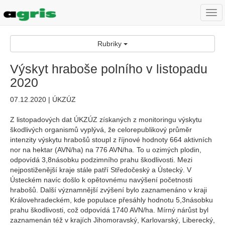
Togg
navi
Rubriky
Výskyt hraboše polního v listopadu
2020
07.12.2020 | ÚKZÚZ
Z listopadových dat ÚKZÚZ získaných z monitoringu výskytu
škodlivých organismů vyplývá, že celorepublikový průměr
intenzity výskytu hrabošů stoupl z říjnové hodnoty 664 aktivních
nor na hektar (AVN/ha) na 776 AVN/ha. To u ozimých plodin,
odpovídá 3,8násobku podzimního prahu škodlivosti. Mezi
nejpostiženější kraje stále patří Středočeský a Ústecký. V
Ústeckém navíc došlo k opětovnému navýšení početnosti
hrabošů. Další významnější zvýšení bylo zaznamenáno v kraji
Královehradeckém, kde populace přesáhly hodnotu 5,3násobku
prahu škodlivosti, což odpovídá 1740 AVN/ha. Mírný nárůst byl
zaznamenán též v krajích Jihomoravský, Karlovarský, Liberecký,