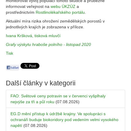
monitorovat vývoj populací tohoto škůdce a průběžně
informovat veřejnost na
webu ÚKZÚZ
a
prostřednictvím
Rostlinolékařského portálu
.
Aktuální míra rizika ohrožení zemědělských porostů v
jednotlivých krajích je zobrazena v příloze.
Ivana Kršková, tisková mluvčí
Grafy výskytu hraboše polního - listopad 2020
Tisk
Další články v kategorii
FAO: Světové ceny potravin se v červenci vyšplhaly
nejvýše za tři a půl roku
(07.08.2026)
EG.D mění přístup k údržbě krajiny. Ve spolupráci s
ochranáři buduje biokoridory pod vedením velmi vysokého
napětí
(07.08.2026)