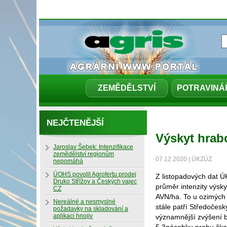
ZEMĚDĚLSTVÍ
POTRAVINÁ
NEJČTENĚJŠÍ
Výskyt hrab
Jaroslav Šebek: Intenzifikace
zemědělství regionům
07.12.2020 | ÚKZÚZ
nepomáhá
ÚOHS povolil Agrofertu prodej
Z listopadových dat Ú
Druko Střížov a Českých vajec
průměr intenzity výsk
CZ
AVN/ha. To u ozimých 
Nereálné a nesmyslné
stále patří Středočes
požadavky na skladování a
aplikaci hnojiv
významnější zvýšení 