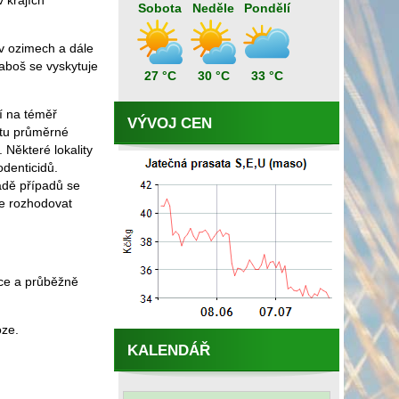
 krajích
Sobota
Neděle
Pondělí
v ozimech a dále
hraboš se vyskytuje
27 °C
30 °C
33 °C
í na téměř
VÝVOJ CEN
otu průměrné
 Některé lokality
denticidů.
adě případů se
de rozhodovat
dce a průběžně
oze.
KALENDÁŘ