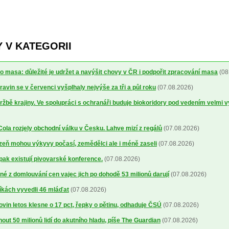
 V KATEGORII
o masa: důležité je udržet a navýšit chovy v ČR i podpořit zpracování masa
(08
avin se v červenci vyšplhaly nejvýše za tři a půl roku
(07.08.2026)
ržbě krajiny. Ve spolupráci s ochranáři buduje biokoridory pod vedením velmi 
la rozjely obchodní válku v Česku. Lahve mizí z regálů
(07.08.2026)
lizeň mohou výkyvy počasí, zemědělci ale i méně zaseli
(07.08.2026)
 pak existují pivovarské konference.
(07.08.2026)
é z domlouvání cen vajec jich po dohodě 53 milionů darují
(07.08.2026)
íkách vyvedli 46 mláďat
(07.08.2026)
ovin letos klesne o 17 pct, řepky o pětinu, odhaduje ČSÚ
(07.08.2026)
out 50 milionů lidí do akutního hladu, píše The Guardian
(07.08.2026)