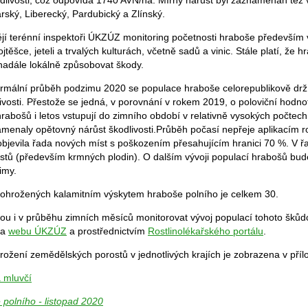
livosti, což odpovídá 1740 AVN/ha. Mírný nárůst byl zaznamenán též v
rský, Liberecký, Pardubický a Zlínský.
jí terénní inspektoři ÚKZÚZ monitoring početnosti hraboše především 
ojtěšce, jeteli a trvalých kulturách, včetně sadů a vinic. Stále platí, že 
nadále lokálně způsobovat škody.
ormální průběh podzimu 2020 se populace hraboše celorepublikově drž
vosti. Přestože se jedná, v porovnání v rokem 2019, o poloviční hodn
rabošů i letos vstupují do zimního období v relativně vysokých počtech.
menaly opětovný nárůst škodlivosti.Průběh počasí nepřeje aplikacím ro
bjevila řada nových míst s poškozením přesahujícím hranici 70 %. V ř
stů (především krmných plodin). O dalším vývoji populací hrabošů bu
imy.
ohrožených kalamitním výskytem hraboše polního je celkem 30.
u i v průběhu zimních měsíců monitorovat vývoj populací tohoto šků
na
webu ÚKZÚZ
a prostřednictvím
Rostlinolékařského portálu
.
hrožení zemědělských porostů v jednotlivých krajích je zobrazena v příl
á mluvčí
 polního - listopad 2020