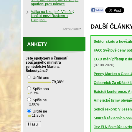
slintavky a kulhavky v Evropě,
opatření proti nákaze
Válka na Ukrajině: Válečný
konflikt mezi Ruskem a
Ukrajinou
DALŠÍ ČLÁNKY
Archiv kauz
Sektor skotu a hovězíh
ANKETY
FAO: Světové ceny potr
Jste spokojeni s činností
EG.D mění přístup k úd
současného ministra
(07.08.2026)
zemědělství Martina
Šebestyána?
Penny Market a Coca-Co
Určitě ano
79,38
%
Odborníci: Za nižší sk
Spíše ano
Existují konference. A
6,7
%
Spíše ne
Americké firmy obviněn
2,06
%
Sokolí rekord: V Jesen
Určitě ne
11,85
%
Sklizeň základních obil
Jev El Niňo může uvrhn