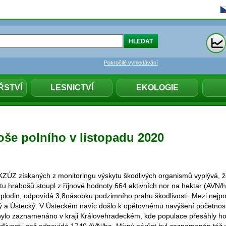
Pokročilé vyhledávání
ŘSTVÍ
LESNICTVÍ
EKOLOGIE
oše polního v listopadu 2020
KZÚZ získaných z monitoringu výskytu škodlivých organismů vyplývá, ž
ytu hrabošů stoupl z říjnové hodnoty 664 aktivních nor na hektar (AVN/
plodin, odpovídá 3,8násobku podzimního prahu škodlivosti. Mezi nejpos
ký a Ústecký. V Ústeckém navíc došlo k opětovnému navýšení početnost
bylo zaznamenáno v kraji Královehradeckém, kde populace přesáhly h