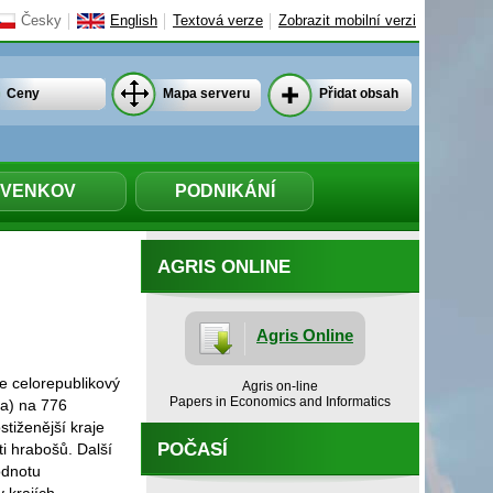
Česky
English
Textová verze
Zobrazit mobilní verzi
Ceny
Mapa serveru
Přidat obsah
VENKOV
PODNIKÁNÍ
AGRIS ONLINE
Agris Online
e celorepublikový
Agris on-line
Papers in Economics and Informatics
ha) na 776
tiženější kraje
POČASÍ
i hrabošů. Další
odnotu