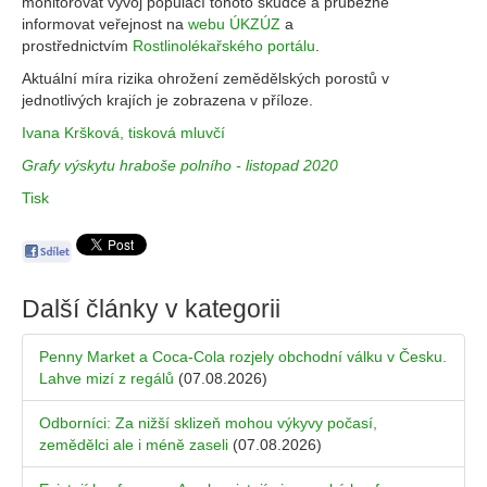
monitorovat vývoj populací tohoto škůdce a průběžně
informovat veřejnost na
webu ÚKZÚZ
a
prostřednictvím
Rostlinolékařského portálu
.
Aktuální míra rizika ohrožení zemědělských porostů v
jednotlivých krajích je zobrazena v příloze.
Ivana Kršková, tisková mluvčí
Grafy výskytu hraboše polního - listopad 2020
Tisk
Další články v kategorii
Penny Market a Coca-Cola rozjely obchodní válku v Česku.
Lahve mizí z regálů
(07.08.2026)
Odborníci: Za nižší sklizeň mohou výkyvy počasí,
zemědělci ale i méně zaseli
(07.08.2026)