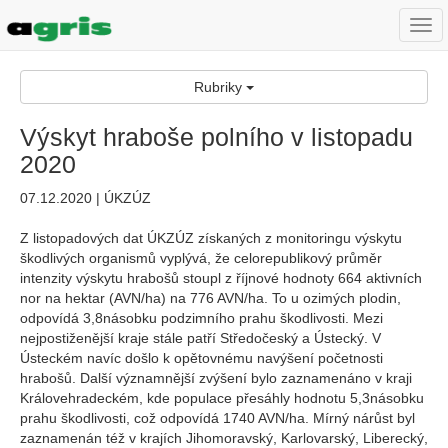
Togg
navi
Rubriky
Výskyt hraboše polního v listopadu
2020
07.12.2020 | ÚKZÚZ
Z listopadových dat ÚKZÚZ získaných z monitoringu výskytu
škodlivých organismů vyplývá, že celorepublikový průměr
intenzity výskytu hrabošů stoupl z říjnové hodnoty 664 aktivních
nor na hektar (AVN/ha) na 776 AVN/ha. To u ozimých plodin,
odpovídá 3,8násobku podzimního prahu škodlivosti. Mezi
nejpostiženější kraje stále patří Středočeský a Ústecký. V
Ústeckém navíc došlo k opětovnému navýšení početnosti
hrabošů. Další významnější zvýšení bylo zaznamenáno v kraji
Královehradeckém, kde populace přesáhly hodnotu 5,3násobku
prahu škodlivosti, což odpovídá 1740 AVN/ha. Mírný nárůst byl
zaznamenán též v krajích Jihomoravský, Karlovarský, Liberecký,