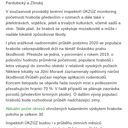
Pardubický a Zlínský.
V současnosti provádějí terénní inspektoři ÚKZÚZ monitoring
početnosti hraboše především v ozimech a dále také v
jetelotrávách, vojtěšce, jeteli a trvalých kulturách, včetně sadů a
vinic. Stále platí, že hraboš se vyskytuje mozaikovitě a může i
nadále lokálně způsobovat škody.
I přes srážkově nadnormální průběh podzimu 2020 se populace
hraboše celorepublikově drží na téměř 4násobku prahu
škodlivosti. Přestože se jedná, v porovnání v rokem 2019, o
poloviční hodnotu průměrné početnosti, populace hrabošů i
letos vstupují do zimního období v relativně vysokých počtech.
Některé lokality na Jižní Moravě zaznamenaly opětovný nárůst
škodlivosti.Průběh počasí nepřeje aplikacím rodenticidů.
Koncem listopadu se objevila řada nových míst s poškozením
přesahujícím hranici 70 %. V řadě případů se plánuje zaorávka
porostů (především krmných plodin). O dalším vývoji populací
hrabošů bude rozhodovat průběh nadcházející zimy.
Aktuální počet okresů
ohrožených kalamitním výskytem hraboše
polního je celkem 30.
Inspektoři ÚKZÚZ budou i v průběhu zimních měsíců