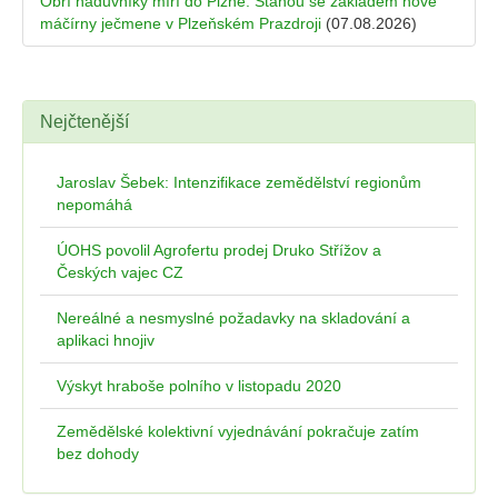
Obří náduvníky míří do Plzně. Stanou se základem nové
máčírny ječmene v Plzeňském Prazdroji
(07.08.2026)
Nejčtenější
Jaroslav Šebek: Intenzifikace zemědělství regionům
nepomáhá
ÚOHS povolil Agrofertu prodej Druko Střížov a
Českých vajec CZ
Nereálné a nesmyslné požadavky na skladování a
aplikaci hnojiv
Výskyt hraboše polního v listopadu 2020
Zemědělské kolektivní vyjednávání pokračuje zatím
bez dohody