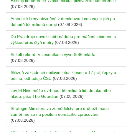
Existují konference. A pak existují pivovarské konference.
(07.08.2026)
Americké firmy obviněné z domlouvání cen vajec jich po
dohodě 53 milionů darují
(07.08.2026)
Do Prazdroje dovezli obří nádobu pro máčení ječmene s
výškou přes čtyři metry
(07.08.2026)
Sokolí rekord: V Jeseníkách vyvedli 46 mláďat
(07.08.2026)
Sklizeň základních obilovin letos klesne o 17 pct, řepky o
pětinu, odhaduje ČSÚ
(07.08.2026)
Jev El Niňo může uvrhnout 50 milionů lidí do akutního
hladu, píše The Guardian
(07.08.2026)
Strategie Ministerstva zemědělství pro drůbeží maso:
zaměříme se na posílení domácího zpracování
(07.08.2026)