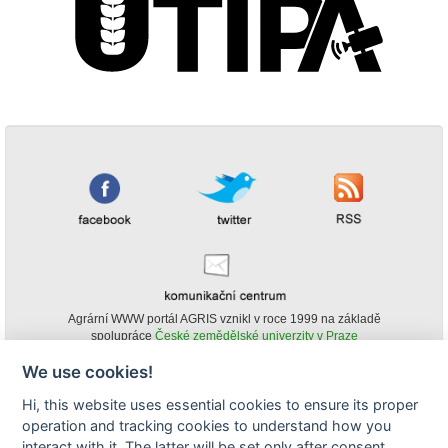
Agrární WWW portál AGRIS vznikl v roce 1999 na základě
spolupráce
České zemědělské univerzity v Praze
s
Ministerstvem zemědělství ČR
We use cookies!
© Copyright AGRIS 2000-2026 -
ISSN 1213-1369
- Publikování a šíření
Hi, this website uses essential cookies to ensure its proper
obsahu agrárního WWW portálu AGRIS je možné
operation and tracking cookies to understand how you
(pokud není uvedeno jinak) pouze za podmínky uvedení zdroje v podobě
www.agris.cz a data publikace v AGRISu.
interact with it. The latter will be set only after consent.