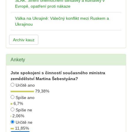
SLAK: Šíření onemocnění slintavky a kulhavky v
Evropě, opatření proti nákaze
Válka na Ukrajině: Válečný konflikt mezi Ruskem a
Ukrajinou
Archiv kauz
Ankety
Jste spokojeni s činností současného ministra
zemědělství Martina Šebestyána?
Určitě ano
79,38
%
Spíše ano
6,7
%
Spíše ne
2,06
%
Určitě ne
11,85
%