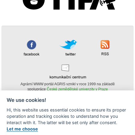
Agrární WWW portál AGRIS vznikl v roce 1999 na základě
spolupráce
České zemědělské univerzity v Praze
s
Ministerstvem zemědělství ČR
We use cookies!
© Copyright AGRIS 2000-2026 -
ISSN 1213-1369
- Publikování a šíření
Hi, this website uses essential cookies to ensure its proper
obsahu agrárního WWW portálu AGRIS je možné
operation and tracking cookies to understand how you
(pokud není uvedeno jinak) pouze za podmínky uvedení zdroje v podobě
www.agris.cz a data publikace v AGRISu.
interact with it. The latter will be set only after consent.
cookies
Let me choose