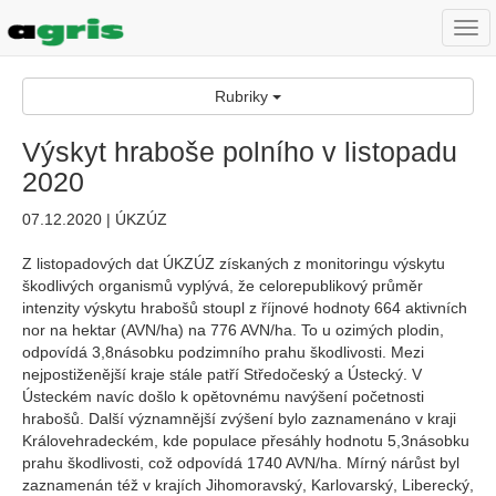
Togg
navi
Rubriky
Výskyt hraboše polního v listopadu
2020
07.12.2020 | ÚKZÚZ
Z listopadových dat ÚKZÚZ získaných z monitoringu výskytu
škodlivých organismů vyplývá, že celorepublikový průměr
intenzity výskytu hrabošů stoupl z říjnové hodnoty 664 aktivních
nor na hektar (AVN/ha) na 776 AVN/ha. To u ozimých plodin,
odpovídá 3,8násobku podzimního prahu škodlivosti. Mezi
nejpostiženější kraje stále patří Středočeský a Ústecký. V
Ústeckém navíc došlo k opětovnému navýšení početnosti
hrabošů. Další významnější zvýšení bylo zaznamenáno v kraji
Královehradeckém, kde populace přesáhly hodnotu 5,3násobku
prahu škodlivosti, což odpovídá 1740 AVN/ha. Mírný nárůst byl
zaznamenán též v krajích Jihomoravský, Karlovarský, Liberecký,