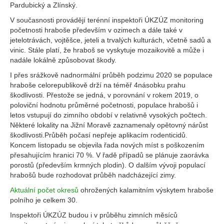
Pardubický a Zlínský.
V současnosti provádějí terénní inspektoři ÚKZÚZ monitoring
početnosti hraboše především v ozimech a dále také v
jetelotrávách, vojtěšce, jeteli a trvalých kulturách, včetně sadů a
vinic. Stále platí, že hraboš se vyskytuje mozaikovitě a může i
nadále lokálně způsobovat škody.
I přes srážkově nadnormální průběh podzimu 2020 se populace
hraboše celorepublikově drží na téměř 4násobku prahu
škodlivosti. Přestože se jedná, v porovnání v rokem 2019, o
poloviční hodnotu průměrné početnosti, populace hrabošů i
letos vstupují do zimního období v relativně vysokých počtech.
Některé lokality na Jižní Moravě zaznamenaly opětovný nárůst
škodlivosti.Průběh počasí nepřeje aplikacím rodenticidů.
Koncem listopadu se objevila řada nových míst s poškozením
přesahujícím hranici 70 %. V řadě případů se plánuje zaorávka
porostů (především krmných plodin). O dalším vývoji populací
hrabošů bude rozhodovat průběh nadcházející zimy.
Aktuální počet okresů
ohrožených kalamitním výskytem hraboše
polního je celkem 30.
Inspektoři ÚKZÚZ budou i v průběhu zimních měsíců