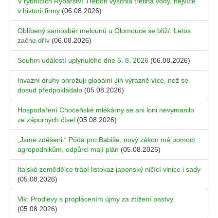
V rybnících Rybářství Třeboň vyschla třetina vody, nejvíce
v historii firmy
(06.08.2026)
Oblíbený samosběr melounů u Olomouce se blíží. Letos
začne dřív
(06.08.2026)
Souhrn událostí uplynulého dne 5. 8. 2026
(06.08.2026)
Invazní druhy ohrožují globální Jih výrazně více, než se
dosud předpokládalo
(05.08.2026)
Hospodaření Choceňské mlékárny se ani loni nevymanilo
ze záporných čísel
(05.08.2026)
„Jsme zděšeni.“ Půda pro Babiše, nový zákon má pomoct
agropodnikům, odpůrci mají plán
(05.08.2026)
Italské zemědělce trápí listokaz japonský ničící vinice i sady
(05.08.2026)
Vlk: Prodlevy s proplácením újmy za ztížení pastvy
(05.08.2026)