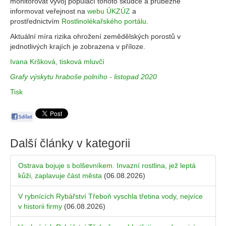
monitorovat vývoj populací tohoto škůdce a průběžně
informovat veřejnost na
webu ÚKZÚZ
a
prostřednictvím
Rostlinolékařského portálu
.
Aktuální míra rizika ohrožení zemědělských porostů v
jednotlivých krajích je zobrazena v příloze.
Ivana Kršková, tisková mluvčí
Grafy výskytu hraboše polního - listopad 2020
Tisk
Další články v kategorii
Ostrava bojuje s bolševníkem. Invazní rostlina, jež leptá
kůži, zaplavuje část města
(06.08.2026)
V rybnících Rybářství Třeboň vyschla třetina vody, nejvíce
v historii firmy
(06.08.2026)