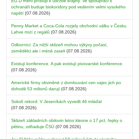
EG.D mění přístup k údržbě krajiny. Ve spolupráci s
ochranáři buduje biokoridory pod vedením velmi vysokého
napětí
(07.08.2026)
Penny Market a Coca-Cola rozjely obchodní válku v Česku.
Lahve mizí z regálů
(07.08.2026)
Odborníci: Za nižší sklizeň mohou výkyvy počasí,
zemědělci ale i méně zaseli
(07.08.2026)
Existují konference. A pak existují pivovarské konference.
(07.08.2026)
Americké firmy obviněné z domlouvání cen vajec jich po
dohodě 53 milionů darují
(07.08.2026)
Sokolí rekord: V Jeseníkách vyvedli 46 mláďat
(07.08.2026)
Sklizeň základních obilovin letos klesne o 17 pct, řepky o
pětinu, odhaduje ČSÚ
(07.08.2026)