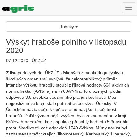
Togg
navi
Rubriky
Výskyt hraboše polního v listopadu
2020
07.12.2020 | ÚKZÚZ
Z listopadových dat ÚKZÚZ získaných z monitoringu výskytu
škodlivých organismů vyplývá, že celorepublikový průměr
intenzity výskytu hrabošů stoupl z říjnové hodnoty 664 aktivních
nor na hektar (AVN/ha) na 776 AVN/ha. To u ozimých plodin,
odpovídá 3,8násobku podzimního prahu škodlivosti. Mezi
nejpostiženější kraje stále patří Středočeský a Ústecký. V
Ústeckém navíc došlo k opětovnému navýšení početnosti
hrabošů. Další významnější zvýšení bylo zaznamenáno v kraji
Královehradeckém, kde populace přesáhly hodnotu 5,3násobku
prahu škodlivosti, což odpovídá 1740 AVN/ha. Mírný nárůst byl
zaznamenán též v krajích Jihomoravský, Karlovarský, Liberecký,