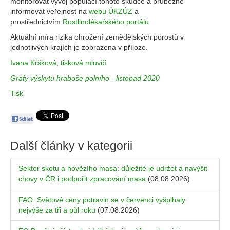
monitorovat vývoj populací tohoto škůdce a průběžně
informovat veřejnost na
webu ÚKZÚZ
a
prostřednictvím
Rostlinolékařského portálu
.
Aktuální míra rizika ohrožení zemědělských porostů v
jednotlivých krajích je zobrazena v příloze.
Ivana Kršková, tisková mluvčí
Grafy výskytu hraboše polního - listopad 2020
Tisk
Další články v kategorii
Sektor skotu a hovězího masa: důležité je udržet a navýšit
chovy v ČR i podpořit zpracování masa
(08.08.2026)
FAO: Světové ceny potravin se v červenci vyšplhaly
nejvýše za tři a půl roku
(07.08.2026)