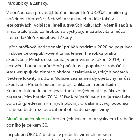
Pardubický a Zlínský.
V současnosti provádějí terénní inspektoři ÚKZÚZ monitoring
početnosti hraboše především v ozimech a dále také v
jetelotrávách, vojtěšce, jeteli a trvalých kulturách, včetně sadů a
vinic. Stále platí, že hraboš se vyskytuje mozaikovitě a může i
nadále lokálně způsobovat škody.
I přes srážkově nadnormální průběh podzimu 2020 se populace
hraboše celorepublikově drží na téměř 4násobku prahu
škodlivosti. Přestože se jedná, v porovnání v rokem 2019, o
poloviční hodnotu průměrné početnosti, populace hrabošů i
letos vstupují do zimního období v relativně vysokých počtech.
Některé lokality na Jižní Moravě zaznamenaly opětovný nárůst
škodlivosti.Průběh počasí nepřeje aplikacím rodenticidů.
Koncem listopadu se objevila řada nových míst s poškozením
přesahujícím hranici 70 %. V řadě případů se plánuje zaorávka
porostů (především krmných plodin). O dalším vývoji populací
hrabošů bude rozhodovat průběh nadcházející zimy.
Aktuální počet okresů
ohrožených kalamitním výskytem hraboše
polního je celkem 30.
Inspektoři ÚKZÚZ budou i v průběhu zimních měsíců