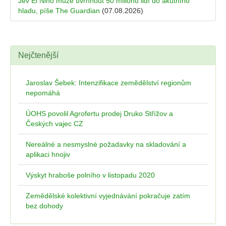
Jev El Niňo může uvrhnout 50 milionů lidí do akutního
hladu, píše The Guardian
(07.08.2026)
Nejčtenější
Jaroslav Šebek: Intenzifikace zemědělství regionům
nepomáhá
ÚOHS povolil Agrofertu prodej Druko Střížov a
Českých vajec CZ
Nereálné a nesmyslné požadavky na skladování a
aplikaci hnojiv
Výskyt hraboše polního v listopadu 2020
Zemědělské kolektivní vyjednávání pokračuje zatím
bez dohody