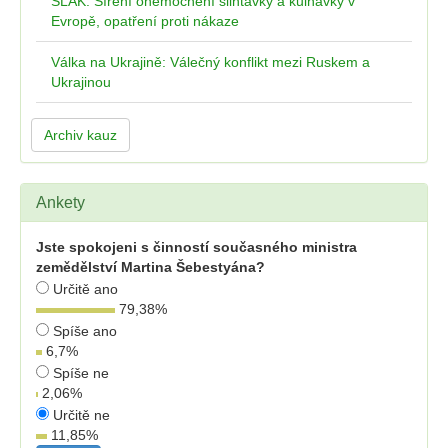
SLAK: Šíření onemocnění slintavky a kulhavky v
Evropě, opatření proti nákaze
Válka na Ukrajině: Válečný konflikt mezi Ruskem a
Ukrajinou
Archiv kauz
Ankety
Jste spokojeni s činností současného ministra
zemědělství Martina Šebestyána?
Určitě ano
79,38
%
Spíše ano
6,7
%
Spíše ne
2,06
%
Určitě ne
11,85
%