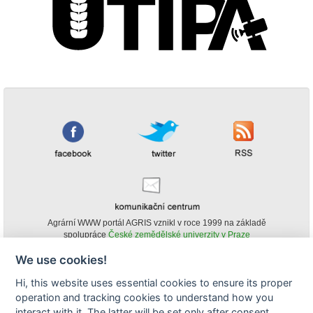
Agrární WWW portál AGRIS vznikl v roce 1999 na základě
spolupráce
České zemědělské univerzity v Praze
s
Ministerstvem zemědělství ČR
We use cookies!
© Copyright AGRIS 2000-2026 -
ISSN 1213-1369
- Publikování a šíření
Hi, this website uses essential cookies to ensure its proper
obsahu agrárního WWW portálu AGRIS je možné
operation and tracking cookies to understand how you
(pokud není uvedeno jinak) pouze za podmínky uvedení zdroje v podobě
www.agris.cz a data publikace v AGRISu.
interact with it. The latter will be set only after consent.