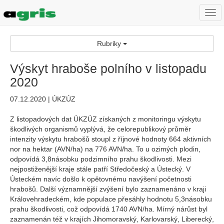
Togg
navi
Rubriky
Výskyt hraboše polního v listopadu
2020
07.12.2020 | ÚKZÚZ
Z listopadových dat ÚKZÚZ získaných z monitoringu výskytu
škodlivých organismů vyplývá, že celorepublikový průměr
intenzity výskytu hrabošů stoupl z říjnové hodnoty 664 aktivních
nor na hektar (AVN/ha) na 776 AVN/ha. To u ozimých plodin,
odpovídá 3,8násobku podzimního prahu škodlivosti. Mezi
nejpostiženější kraje stále patří Středočeský a Ústecký. V
Ústeckém navíc došlo k opětovnému navýšení početnosti
hrabošů. Další významnější zvýšení bylo zaznamenáno v kraji
Královehradeckém, kde populace přesáhly hodnotu 5,3násobku
prahu škodlivosti, což odpovídá 1740 AVN/ha. Mírný nárůst byl
zaznamenán též v krajích Jihomoravský, Karlovarský, Liberecký,