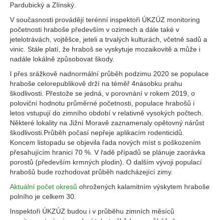
Pardubický a Zlínský.
V současnosti provádějí terénní inspektoři ÚKZÚZ monitoring
početnosti hraboše především v ozimech a dále také v
jetelotrávách, vojtěšce, jeteli a trvalých kulturách, včetně sadů a
vinic. Stále platí, že hraboš se vyskytuje mozaikovitě a může i
nadále lokálně způsobovat škody.
I přes srážkově nadnormální průběh podzimu 2020 se populace
hraboše celorepublikově drží na téměř 4násobku prahu
škodlivosti. Přestože se jedná, v porovnání v rokem 2019, o
poloviční hodnotu průměrné početnosti, populace hrabošů i
letos vstupují do zimního období v relativně vysokých počtech.
Některé lokality na Jižní Moravě zaznamenaly opětovný nárůst
škodlivosti.Průběh počasí nepřeje aplikacím rodenticidů.
Koncem listopadu se objevila řada nových míst s poškozením
přesahujícím hranici 70 %. V řadě případů se plánuje zaorávka
porostů (především krmných plodin). O dalším vývoji populací
hrabošů bude rozhodovat průběh nadcházející zimy.
Aktuální počet okresů
ohrožených kalamitním výskytem hraboše
polního je celkem 30.
Inspektoři ÚKZÚZ budou i v průběhu zimních měsíců