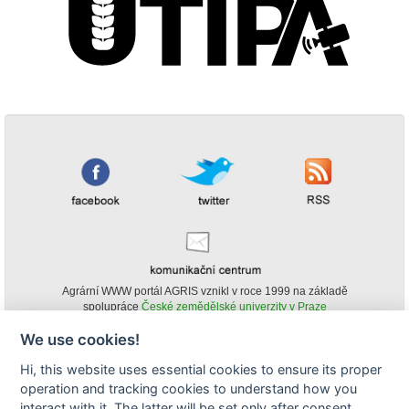
Agrární WWW portál AGRIS vznikl v roce 1999 na základě
spolupráce
České zemědělské univerzity v Praze
s
Ministerstvem zemědělství ČR
We use cookies!
© Copyright AGRIS 2000-2026 -
ISSN 1213-1369
- Publikování a šíření
Hi, this website uses essential cookies to ensure its proper
obsahu agrárního WWW portálu AGRIS je možné
operation and tracking cookies to understand how you
(pokud není uvedeno jinak) pouze za podmínky uvedení zdroje v podobě
www.agris.cz a data publikace v AGRISu.
interact with it. The latter will be set only after consent.