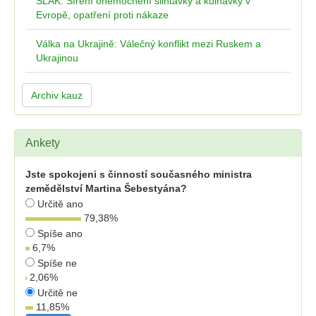
SLAK: Šíření onemocnění slintavky a kulhavky v
Evropě, opatření proti nákaze
Válka na Ukrajině: Válečný konflikt mezi Ruskem a
Ukrajinou
Archiv kauz
Ankety
Jste spokojeni s činností současného ministra
zemědělství Martina Šebestyána?
Určitě ano
79,38
%
Spíše ano
6,7
%
Spíše ne
2,06
%
Určitě ne
11,85
%