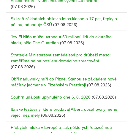
Sokolí rekord: V Jeseníkách vyvedli 46 mláďat
(07.08.2026)
Sklizeň základních obilovin letos klesne o 17 pct, řepky o
pětinu, odhaduje ČSÚ
(07.08.2026)
Jev El Niňo může uvrhnout 50 milionů lidí do akutního
hladu, píše The Guardian
(07.08.2026)
Strategie Ministerstva zemědělství pro drůbeží maso:
zaměříme se na posílení domácího zpracování
(07.08.2026)
Obří náduvníky míří do Plzně. Stanou se základem nové
máčírny ječmene v Plzeňském Prazdroji
(07.08.2026)
Souhrn událostí uplynulého dne 6. 8. 2026
(07.08.2026)
Italské těstoviny, které prodával Albert, obsahovaly méně
vajec, než měly
(06.08.2026)
Přebytek mléka v Evropě a tlak některých řetězců nutí