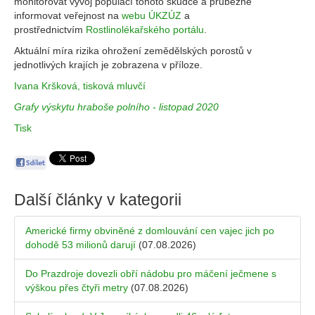
monitorovat vývoj populací tohoto škůdce a průběžně
informovat veřejnost na
webu ÚKZÚZ
a
prostřednictvím
Rostlinolékařského portálu
.
Aktuální míra rizika ohrožení zemědělských porostů v
jednotlivých krajích je zobrazena v příloze.
Ivana Kršková, tisková mluvčí
Grafy výskytu hraboše polního - listopad 2020
Tisk
Další články v kategorii
Americké firmy obviněné z domlouvání cen vajec jich po
dohodě 53 milionů darují
(07.08.2026)
Do Prazdroje dovezli obří nádobu pro máčení ječmene s
výškou přes čtyři metry
(07.08.2026)