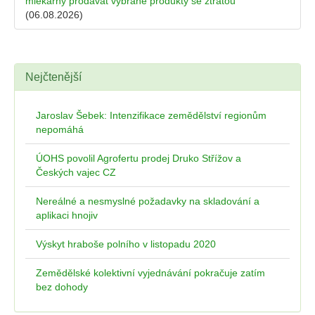
mlékárny prodávat vybrané produkty se ztrátou
(06.08.2026)
Nejčtenější
Jaroslav Šebek: Intenzifikace zemědělství regionům
nepomáhá
ÚOHS povolil Agrofertu prodej Druko Střížov a
Českých vajec CZ
Nereálné a nesmyslné požadavky na skladování a
aplikaci hnojiv
Výskyt hraboše polního v listopadu 2020
Zemědělské kolektivní vyjednávání pokračuje zatím
bez dohody