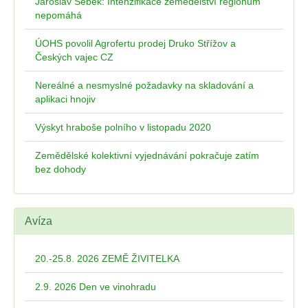
Jaroslav Šebek: Intenzifikace zemědělství regionům
nepomáhá
ÚOHS povolil Agrofertu prodej Druko Střížov a
Českých vajec CZ
Nereálné a nesmyslné požadavky na skladování a
aplikaci hnojiv
Výskyt hraboše polního v listopadu 2020
Zemědělské kolektivní vyjednávání pokračuje zatím
bez dohody
Avíza
20.-25.8. 2026 ZEMĚ ŽIVITELKA
2.9. 2026 Den ve vinohradu