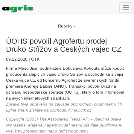
Togg
navi
Rubriky
ÚOHS povolil Agrofertu prodej
Druko Střížov a Českých vajec CZ
09.12.2020 | ČTK
Firma Maso Jičín podnikatele Bohuslava Kohouta může koupit
producenta slepičích vajec Druko Střížov a obchodníka s vejci
Česká vejce CZ od koncernu Agrofert ze svěřenských fondů
premiéra Andreje Babiše (ANO). Transakci povolil Úřad na
ochranu hospodářské soutěže (ÚOHS), který o tom informoval
na svých internetových stránkách.
Zpráva byla upravena na základě obchodních podmínek ČTK,
uplné znění získáte na obchodni@mail.ctk.cz
Copyright (2003) The Associated Press (AP) - všechna práva
vyhrazena. Materiály agentury AP nesmí být dále publikovány,
vysílány, přepisovány nebo redistribuovány.