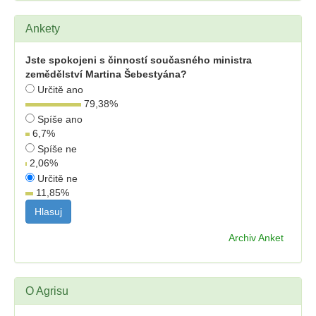
Ankety
Jste spokojeni s činností současného ministra
zemědělství Martina Šebestyána?
Určitě ano
79,38
%
Spíše ano
6,7
%
Spíše ne
2,06
%
Určitě ne
11,85
%
Archiv Anket
O Agrisu