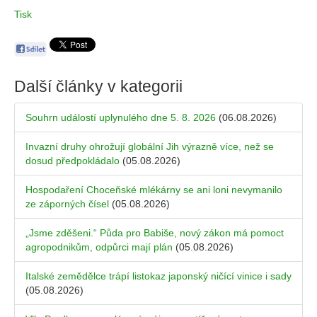
Tisk
Další články v kategorii
Souhrn událostí uplynulého dne 5. 8. 2026
(06.08.2026)
Invazní druhy ohrožují globální Jih výrazně více, než se
dosud předpokládalo
(05.08.2026)
Hospodaření Choceňské mlékárny se ani loni nevymanilo
ze záporných čísel
(05.08.2026)
„Jsme zděšeni.“ Půda pro Babiše, nový zákon má pomoct
agropodnikům, odpůrci mají plán
(05.08.2026)
Italské zemědělce trápí listokaz japonský ničící vinice i sady
(05.08.2026)