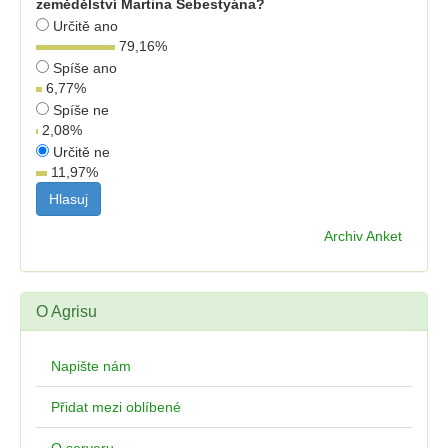
zemědělství Martina Šebestyána?
Určitě ano
79,16
%
Spíše ano
6,77
%
Spíše ne
2,08
%
Určitě ne
11,97
%
Archiv Anket
O Agrisu
Napište nám
Přidat mezi oblíbené