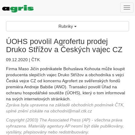
Togg
navi
Rubriky
ÚOHS povolil Agrofertu prodej
Druko Střížov a Českých vajec CZ
09.12.2020 | ČTK
Firma Maso Jičín podnikatele Bohuslava Kohouta může koupit
producenta slepičích vajec Druko Střížov a obchodníka s vejci
Česká vejce CZ od koncernu Agrofert ze svěřenských fondů
premiéra Andreje Babiše (ANO). Transakci povolil Úřad na
ochranu hospodářské soutěže (ÚOHS), který o tom informoval
na svých internetových stránkách.
Zpráva byla upravena na základě obchodních podmínek ČTK,
uplné znění získáte na obchodni@mail.ctk.cz
Copyright (2003) The Associated Press (AP) - všechna práva
vyhrazena. Materiály agentury AP nesmí být dále publikovány,
vysílány, přepisovány nebo redistribuovány.