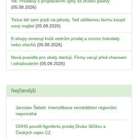
Vlk: Prodlevy s proplácením újmy za ztížení pastvy
(05.08.2026)
Tisíce lidí sem jezdí na jahody. Teď oblíbenou farmu koupil
nový majitel
(05.08.2026)
E-shopy omezují kvůli vedrům prodej a rozvoz čokolády
nebo ořechů
(05.08.2026)
Nová pravidla pro obaly startují. Firmy varují před chaosem
i zdražováním
(05.08.2026)
Nejčtenější
Jaroslav Šebek: Intenzifikace zemědělství regionům
nepomáhá
ÚOHS povolil Agrofertu prodej Druko Střížov a
Českých vajec CZ