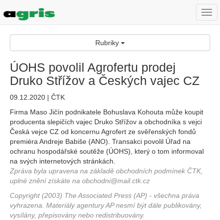
Togg
navi
Rubriky
ÚOHS povolil Agrofertu prodej
Druko Střížov a Českých vajec CZ
09.12.2020 | ČTK
Firma Maso Jičín podnikatele Bohuslava Kohouta může koupit
producenta slepičích vajec Druko Střížov a obchodníka s vejci
Česká vejce CZ od koncernu Agrofert ze svěřenských fondů
premiéra Andreje Babiše (ANO). Transakci povolil Úřad na
ochranu hospodářské soutěže (ÚOHS), který o tom informoval
na svých internetových stránkách.
Zpráva byla upravena na základě obchodních podmínek ČTK,
uplné znění získáte na obchodni@mail.ctk.cz
Copyright (2003) The Associated Press (AP) - všechna práva
vyhrazena. Materiály agentury AP nesmí být dále publikovány,
vysílány, přepisovány nebo redistribuovány.