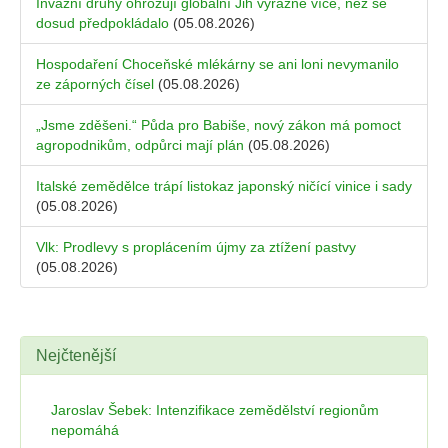
Invazní druhy ohrožují globální Jih výrazně více, než se
dosud předpokládalo
(05.08.2026)
Hospodaření Choceňské mlékárny se ani loni nevymanilo
ze záporných čísel
(05.08.2026)
„Jsme zděšeni.“ Půda pro Babiše, nový zákon má pomoct
agropodnikům, odpůrci mají plán
(05.08.2026)
Italské zemědělce trápí listokaz japonský ničící vinice i sady
(05.08.2026)
Vlk: Prodlevy s proplácením újmy za ztížení pastvy
(05.08.2026)
Nejčtenější
Jaroslav Šebek: Intenzifikace zemědělství regionům
nepomáhá