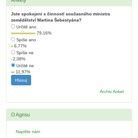
Ankety
Jste spokojeni s činností současného ministra
zemědělství Martina Šebestyána?
Určitě ano
79,16
%
Spíše ano
6,77
%
Spíše ne
2,08
%
Určitě ne
11,97
%
Archiv Anket
O Agrisu
Napište nám