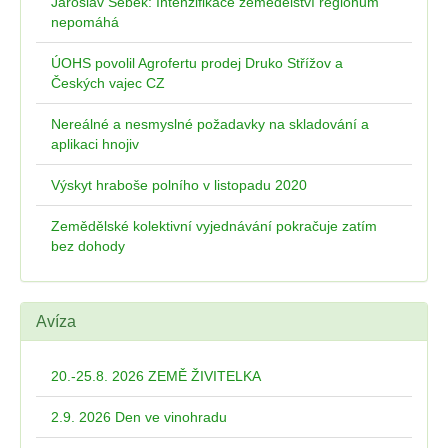
Jaroslav Šebek: Intenzifikace zemědělství regionům
nepomáhá
ÚOHS povolil Agrofertu prodej Druko Střížov a
Českých vajec CZ
Nereálné a nesmyslné požadavky na skladování a
aplikaci hnojiv
Výskyt hraboše polního v listopadu 2020
Zemědělské kolektivní vyjednávání pokračuje zatím
bez dohody
Avíza
20.-25.8. 2026 ZEMĚ ŽIVITELKA
2.9. 2026 Den ve vinohradu