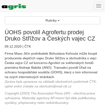
Togg
navi
Rubriky
ÚOHS povolil Agrofertu prodej
Druko Střížov a Českých vajec CZ
09.12.2020 | ČTK
Firma Maso Jičín podnikatele Bohuslava Kohouta může koupit
producenta slepičích vajec Druko Střížov a obchodníka s vejci
Česká vejce CZ od koncernu Agrofert ze svěřenských fondů
premiéra Andreje Babiše (ANO). Transakci povolil Úřad na
ochranu hospodářské soutěže (ÚOHS), který o tom informoval
na svých internetových stránkách.
Zpráva byla upravena na základě obchodních podmínek ČTK,
uplné znění získáte na obchodni@mail.ctk.cz
Copyright (2003) The Associated Press (AP) - všechna práva
vyhrazena. Materiály agentury AP nesmí být dále publikovány,
vysílány, přepisovány nebo redistribuovány.