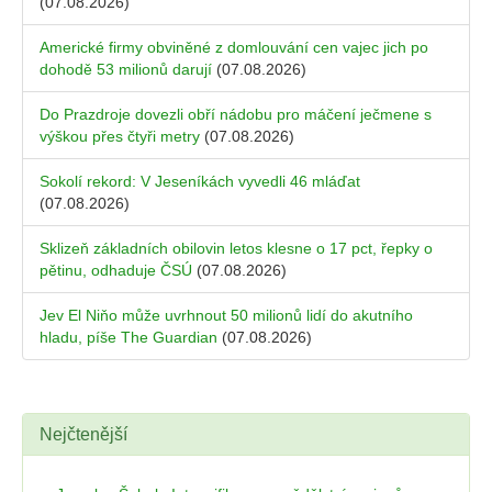
(07.08.2026)
Americké firmy obviněné z domlouvání cen vajec jich po
dohodě 53 milionů darují
(07.08.2026)
Do Prazdroje dovezli obří nádobu pro máčení ječmene s
výškou přes čtyři metry
(07.08.2026)
Sokolí rekord: V Jeseníkách vyvedli 46 mláďat
(07.08.2026)
Sklizeň základních obilovin letos klesne o 17 pct, řepky o
pětinu, odhaduje ČSÚ
(07.08.2026)
Jev El Niňo může uvrhnout 50 milionů lidí do akutního
hladu, píše The Guardian
(07.08.2026)
Nejčtenější