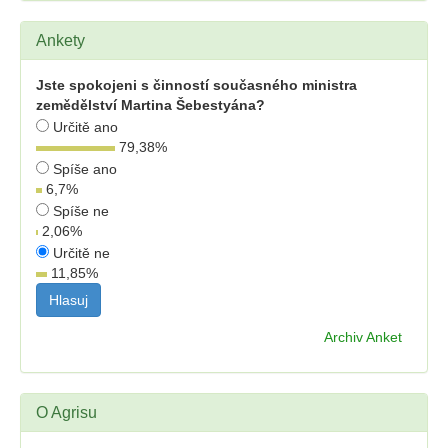
Ankety
Jste spokojeni s činností současného ministra
zemědělství Martina Šebestyána?
Určitě ano
79,38
%
Spíše ano
6,7
%
Spíše ne
2,06
%
Určitě ne
11,85
%
Archiv Anket
O Agrisu