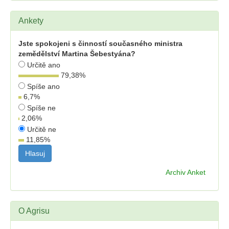
Ankety
Jste spokojeni s činností současného ministra
zemědělství Martina Šebestyána?
Určitě ano
79,38
%
Spíše ano
6,7
%
Spíše ne
2,06
%
Určitě ne
11,85
%
Archiv Anket
O Agrisu