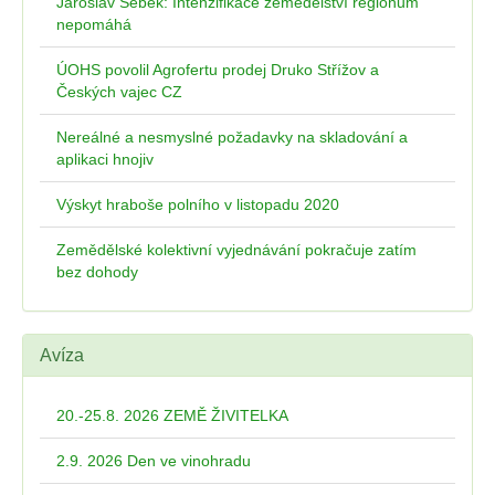
Jaroslav Šebek: Intenzifikace zemědělství regionům
nepomáhá
ÚOHS povolil Agrofertu prodej Druko Střížov a
Českých vajec CZ
Nereálné a nesmyslné požadavky na skladování a
aplikaci hnojiv
Výskyt hraboše polního v listopadu 2020
Zemědělské kolektivní vyjednávání pokračuje zatím
bez dohody
Avíza
20.-25.8. 2026 ZEMĚ ŽIVITELKA
2.9. 2026 Den ve vinohradu