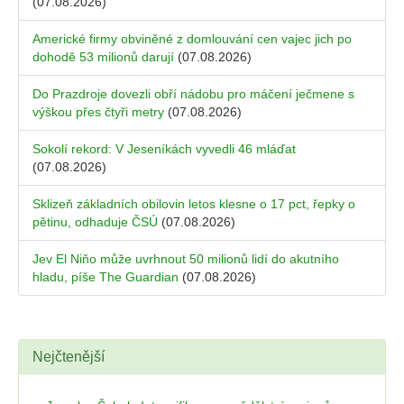
(07.08.2026)
Americké firmy obviněné z domlouvání cen vajec jich po
dohodě 53 milionů darují
(07.08.2026)
Do Prazdroje dovezli obří nádobu pro máčení ječmene s
výškou přes čtyři metry
(07.08.2026)
Sokolí rekord: V Jeseníkách vyvedli 46 mláďat
(07.08.2026)
Sklizeň základních obilovin letos klesne o 17 pct, řepky o
pětinu, odhaduje ČSÚ
(07.08.2026)
Jev El Niňo může uvrhnout 50 milionů lidí do akutního
hladu, píše The Guardian
(07.08.2026)
Nejčtenější