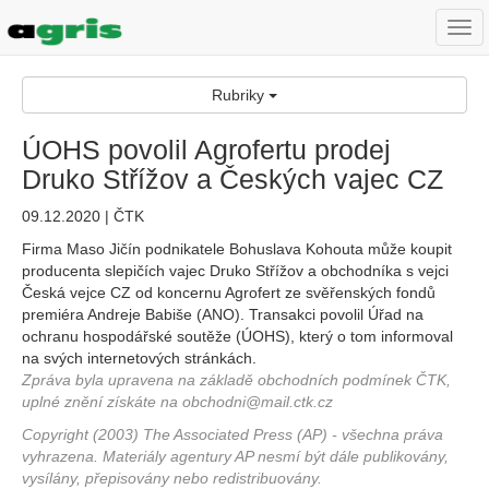
Togg
navi
Rubriky
ÚOHS povolil Agrofertu prodej
Druko Střížov a Českých vajec CZ
09.12.2020 | ČTK
Firma Maso Jičín podnikatele Bohuslava Kohouta může koupit
producenta slepičích vajec Druko Střížov a obchodníka s vejci
Česká vejce CZ od koncernu Agrofert ze svěřenských fondů
premiéra Andreje Babiše (ANO). Transakci povolil Úřad na
ochranu hospodářské soutěže (ÚOHS), který o tom informoval
na svých internetových stránkách.
Zpráva byla upravena na základě obchodních podmínek ČTK,
uplné znění získáte na obchodni@mail.ctk.cz
Copyright (2003) The Associated Press (AP) - všechna práva
vyhrazena. Materiály agentury AP nesmí být dále publikovány,
vysílány, přepisovány nebo redistribuovány.