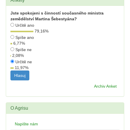
Ankety
Jste spokojeni s činností současného ministra
zemědělství Martina Šebestyána?
Určitě ano
79,16
%
Spíše ano
6,77
%
Spíše ne
2,08
%
Určitě ne
11,97
%
Archiv Anket
O Agrisu
Napište nám