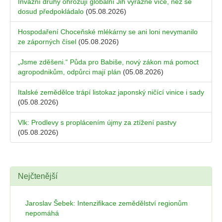
Invazní druhy ohrožují globální Jih výrazně více, než se
dosud předpokládalo
(05.08.2026)
Hospodaření Choceňské mlékárny se ani loni nevymanilo
ze záporných čísel
(05.08.2026)
„Jsme zděšeni.“ Půda pro Babiše, nový zákon má pomoct
agropodnikům, odpůrci mají plán
(05.08.2026)
Italské zemědělce trápí listokaz japonský ničící vinice i sady
(05.08.2026)
Vlk: Prodlevy s proplácením újmy za ztížení pastvy
(05.08.2026)
Nejčtenější
Jaroslav Šebek: Intenzifikace zemědělství regionům
nepomáhá