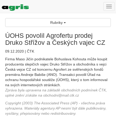
Togg
navi
Rubriky
ÚOHS povolil Agrofertu prodej
Druko Střížov a Českých vajec CZ
09.12.2020 | ČTK
Firma Maso Jičín podnikatele Bohuslava Kohouta může koupit
producenta slepičích vajec Druko Střížov a obchodníka s vejci
Česká vejce CZ od koncernu Agrofert ze svěřenských fondů
premiéra Andreje Babiše (ANO). Transakci povolil Úřad na
ochranu hospodářské soutěže (ÚOHS), který o tom informoval
na svých internetových stránkách.
Zpráva byla upravena na základě obchodních podmínek ČTK,
uplné znění získáte na obchodni@mail.ctk.cz
Copyright (2003) The Associated Press (AP) - všechna práva
vyhrazena. Materiály agentury AP nesmí být dále publikovány,
vysílány, přepisovány nebo redistribuovány.