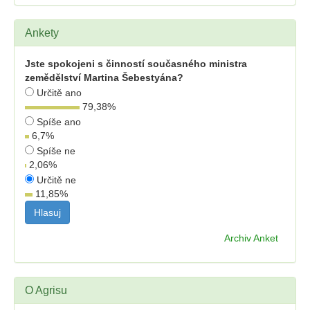
Ankety
Jste spokojeni s činností současného ministra
zemědělství Martina Šebestyána?
Určitě ano
79,38
%
Spíše ano
6,7
%
Spíše ne
2,06
%
Určitě ne
11,85
%
Archiv Anket
O Agrisu