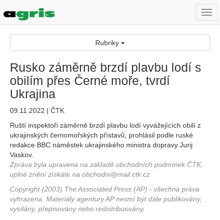
Togg
navi
Rubriky
Rusko záměrně brzdí plavbu lodí s
obilím přes Černé moře, tvrdí
Ukrajina
09.11.2022 | ČTK
Ruští inspektoři záměrně brzdí plavbu lodí vyvážejících obilí z
ukrajinských černomořských přístavů, prohlásil podle ruské
redakce BBC náměstek ukrajinského ministra dopravy Jurij
Vaskov.
Zpráva byla upravena na základě obchodních podmínek ČTK,
uplné znění získáte na obchodni@mail.ctk.cz
Copyright (2003) The Associated Press (AP) - všechna práva
vyhrazena. Materiály agentury AP nesmí být dále publikovány,
vysílány, přepisovány nebo redistribuovány.