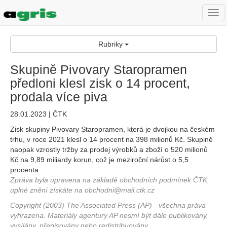
Togg
navi
Rubriky
Skupině Pivovary Staropramen
předloni klesl zisk o 14 procent,
prodala více piva
28.01.2023 | ČTK
Zisk skupiny Pivovary Staropramen, která je dvojkou na českém
trhu, v roce 2021 klesl o 14 procent na 398 milionů Kč. Skupině
naopak vzrostly tržby za prodej výrobků a zboží o 520 milionů
Kč na 9,89 miliardy korun, což je meziroční nárůst o 5,5
procenta.
Zpráva byla upravena na základě obchodních podmínek ČTK,
uplné znění získáte na obchodni@mail.ctk.cz
Copyright (2003) The Associated Press (AP) - všechna práva
vyhrazena. Materiály agentury AP nesmí být dále publikovány,
vysílány, přepisovány nebo redistribuovány.