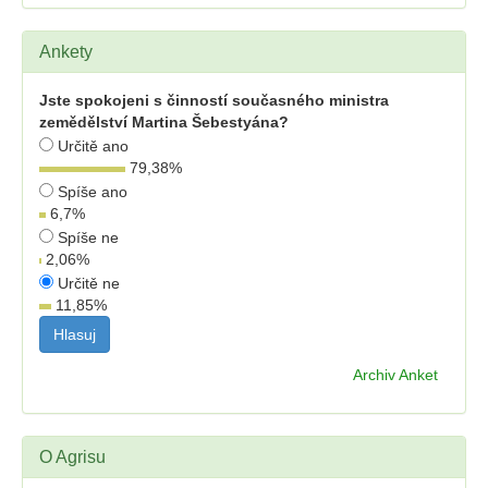
Ankety
Jste spokojeni s činností současného ministra
zemědělství Martina Šebestyána?
Určitě ano
79,38
%
Spíše ano
6,7
%
Spíše ne
2,06
%
Určitě ne
11,85
%
Archiv Anket
O Agrisu