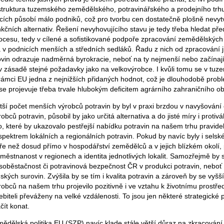
struktura tuzemského zemědělského, potravinářského a prodejního trhu
ích působí málo podniků, což pro tvorbu cen dostatečně plošně nevyt
kčních alternativ. Řešení nevyhovujícího stavu je tedy třeba hledat př
esu, tedy v cílené a sofistikované podpoře zpracování zemědělských
 v podnicích menších a středních sedláků. Řadu z nich od zpracování j
in odrazuje nadměrná byrokracie, neboť na ty nejmenší nebo začínají
 v zásadě stejné požadavky jako na velkovýrobce. I kvůli tomu se v tu
 rámci EU jedna z nejnižších přidaných hodnot, což je dlouhodobě prob
 se projevuje třeba trvale hlubokým deficitem agrárního zahraničního o
ětší počet menších výrobců potravin by byl v praxi brzdou v navyšování
bců potravin, působil by jako určitá alternativa a do jisté míry i protiv
, které by ukazovalo pestřejší nabídku potravin na našem trhu pravide
ektrem lokálních a regionálních potravin. Pokud by navíc byly i selské
ře než dosud přímo v hospodářství zemědělců a v jejich blízkém okolí, 
 zaměstnanost v regionech a identita jednotlivých lokalit. Samozřejmě by 
 soběstačnost či potravinová bezpečnost ČR v produkci potravin, neboť 
kých surovin. Zvýšila by se tím i kvalita potravin a zároveň by se vyšš
obců na našem trhu projevilo pozitivně i ve vztahu k životnímu prostře
biteli převáženy na velké vzdálenosti. To jsou jen některé strategické př
čít konat.
mědělská politika EU (SZP) navíc klade stále větší důraz na zkracování