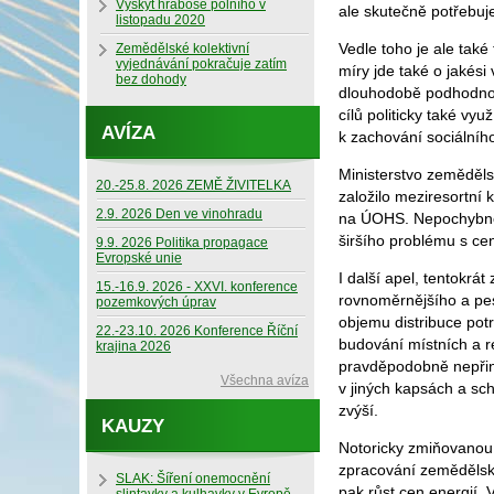
Výskyt hraboše polního v
ale skutečně potřebuj
listopadu 2020
Vedle toho je ale také
Zemědělské kolektivní
vyjednávání pokračuje zatím
míry jde také o jakés
bez dohody
dlouhodobě podhodnoc
cílů politicky také vy
AVÍZA
k zachování sociálníh
Ministerstvo zeměděls
20.-25.8. 2026 ZEMĚ ŽIVITELKA
založilo meziresortní
2.9. 2026 Den ve vinohradu
na ÚOHS. Nepochybně j
širšího problému s cen
9.9. 2026 Politika propagace
Evropské unie
I další apel, tentokr
15.-16.9. 2026 - XXVI. konference
rovnoměrnějšího a pes
pozemkových úprav
objemu distribuce pot
22.-23.10. 2026 Konference Říční
budování místních a r
krajina 2026
pravděpodobně nepřines
Všechna avíza
v jiných kapsách a sch
zvýší.
KAUZY
Notoricky zmiňovanou 
zpracování zemědělsk
SLAK: Šíření onemocnění
pak růst cen energií. 