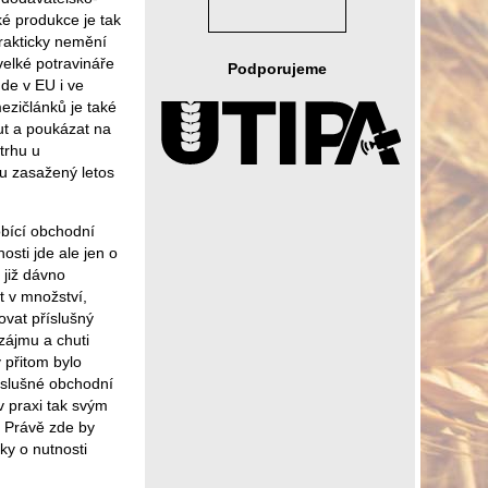
ké produkce je tak
prakticky nemění
velké potravináře
Podporujeme
de v EU i ve
ezičlánků je také
ut a poukázat na
trhu u
u zasažený letos
bící obchodní
osti jde ale jen o
 již dávno
t v množství,
ovat příslušný
ájmu a chuti
 přitom bylo
íslušné obchodní
v praxi tak svým
 Právě zde by
y o nutnosti