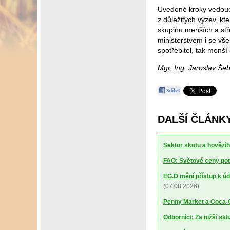
Uvedené kroky vedoucí
z důležitých výzev, k
skupinu menších a stř
ministerstvem i se vš
spotřebitel, tak menší 
Mgr. Ing. Jaroslav Š
DALŠÍ ČLÁNKY
Sektor skotu a hovězíh
FAO: Světové ceny potr
EG.D mění přístup k úd
(07.08.2026)
Penny Market a Coca-Co
Odborníci: Za nižší sk