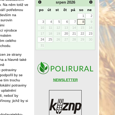
srpen
2026
. Na něm totiž ve
po
út
st
čt
pá
so
ne
váří potřebnou
edevším na
1
2
 surovin
3
4
5
6
7
8
9
imi
10
11
12
13
14
15
16
cí výrobce
17
18
19
20
21
22
23
zemském
24
25
26
27
28
29
30
lém celého
bchodu.
31
 cen ze strany
áha a hlavně také
lně
 potraviny
podpořil by se
NEWSLETTER
se tím trochu
lokální potraviny
í uplatnění
dí, neboť by
ínosy, jichž by si
 dodavatelsko-