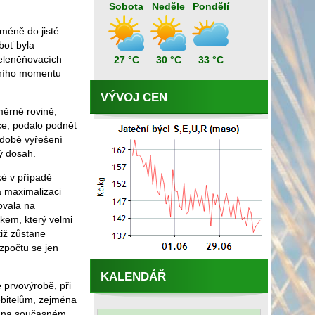
Sobota
Neděle
Pondělí
cméně do jisté
boť byla
eleněňovacích
27 °C
30 °C
33 °C
adního momentu
VÝVOJ CEN
měrné rovině,
ce, podalo podnět
odobé vyřešení
ý dosah.
ké v případě
a maximalizaci
ovala na
kem, který velmi
tiž zůstane
ozpočtu se jen
KALENDÁŘ
 prvovýrobě, při
ebitelům, zejména
íl na současném