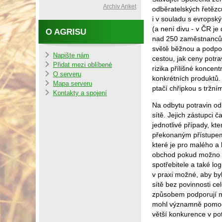
Archiv Anket
odběratelských řetězců
i v souladu s evropsk
(a není divu - v ČR je
O AGRISU
nad 250 zaměstnanců).
světě běžnou a podpor
Napište nám
cestou, jak ceny potra
Přidat mezi oblíbené
rizika přílišné koncen
O serveru
konkrétních produktů.
Mapa serveru
ptačí chřipkou s tržní
Kontakty a spojení
Na odbytu potravin od
sítě. Jejich zástupci 
jednotlivé případy, kt
překonaným přístupem,
které je pro malého a
obchod pokud možno p
spotřebitele a také lo
v praxi možné, aby by
sítě bez povinnosti ce
způsobem podporují m
mohl významně pomoci
větší konkurence v po