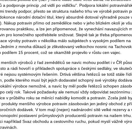
 a podporuje princip „od vidlí po vidličku“. Podpora lokální potravinářs
ými trendy podpor, přesto se struktura našeho trhu ve výrobě potravin 
 dokonce národní dotační titul, který absurdně dotoval výhradně pouze 
 Nákup potravin přímo od zemědělce nebo v jeho blízkém okolí je všu
ovanou praktikou, a lze jen připomenout, že vynechání navazujících m
vin pro konečného spotřebitele snižovat. Stejně tak je třeba připomeno
trace výroby potravin v několika málo subjektech s vysokým podílem na 
 Jedním z mnoha důkazů je zlikvidovaný velkochov nosnic na Tachovsk
m podílem 15 procent, což se okamžitě projevilo v růstu cen vajec.
 menších výrobců z řad zemědělců se navíc mohou podílet i v ČR půso
často a rádi hovoří o příkladech spolupráce s českými sedláky, ve skutečn
eré nejsou systémovým řešením. Drtivá většina řetězců se totiž stále řídí
 podle kterého musí být jejich dodavatel schopný své výrobky dodáva
 lokální výrobce nemožné, a navíc by měl podle řetězců schopen zásob
o celý rok. Takové požadavky ale nemusí vždy odpovídat sezónnímu z
gice v průběhu roku se měnící nabídky komodit a potravin. Zcela jistě by
l produkty menšího výrobce potravin zásobován jen jediný obchod z př
loročních dodávek. V tom mají (nejen) nadnárodní sítě velké rezervy a 
onopolní postavení průmyslových producentů potravin na našem trhu.
 například Svaz obchodu a cestovního ruchu, pokud myslí vážně výrok
travinách.