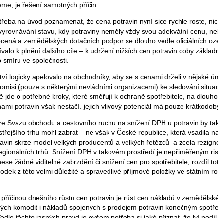
eme, je řešení samotných příčin.
 třeba na úvod poznamenat, že cena potravin nyní sice rychle roste, ni
i vyrovnávání stavu, kdy potraviny neměly vždy svou adekvátní cenu, ne
ená a zemědělských dotačních podpor se dlouho vedle oficiálních oz
užívalo k plnění dalšího cíle – k udržení nižších cen potravin coby zákl
o smíru ve společnosti.
tví logicky apelovalo na obchodníky, aby se s cenami drželi v nějaké ú
 komisi (pouze s některými nevládními organizacemi) ke sledování situa
de o potřebné kroky, které směřují k ochraně spotřebitele, na dlouh
ami potravin však nestačí, jejich vlivový potenciál má pouze krátkodob
át ze Svazu obchodu a cestovního ruchu na snížení DPH u potravin by ta
třejšího trhu mohl zabrat – ne však v České republice, která vsadila n
ravin skrze model velkých producentů a velkých řetězců a zcela rezign
egionálních trhů. Snížení DPH v takovém prostředí je nepřiměřeným ris
e žádné viditelné zabrzdění či snížení cen pro spotřebitele, rozdíl to
odek z této velmi důležité a spravedlivé příjmové položky ve státním r
příčinou dnešního růstu cen potravin je růst cen nákladů v zemědělské
ých komodit i nákladů spojených s prodejem potravin konečným spotř
Vedle těchto jasných pravd je ovšem potřeba si také přiznat, že lví pod