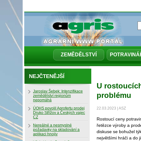
ZEMĚDĚLSTVÍ
POTRAVINÁ
NEJČTENĚJŠÍ
U rostoucíc
Jaroslav Šebek: Intenzifikace
problému
zemědělství regionům
nepomáhá
ÚOHS povolil Agrofertu prodej
22.03.2023 | ASZ
Druko Střížov a Českých vajec
CZ
Rostoucí ceny potravin
řetězce výroby a prod
Nereálné a nesmyslné
požadavky na skladování a
diskuse se bohužel tý
aplikaci hnojiv
největšími hráči a do j