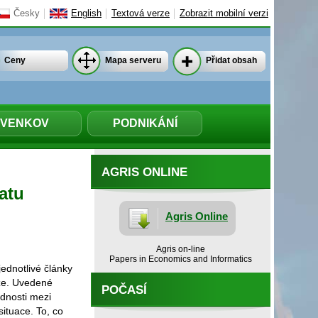
Česky
English
Textová verze
Zobrazit mobilní verzi
Ceny
Mapa serveru
Přidat obsah
VENKOV
PODNIKÁNÍ
AGRIS ONLINE
atu
Agris Online
Agris on-line
Papers in Economics and Informatics
jednotlivé články
ůže. Uvedené
POČASÍ
dnosti mezi
situace. To, co