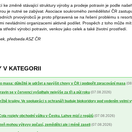
 ke změně stávající struktury výroby a prodeje potravin je podle naš
terou je nutné se zabývat. Asociace soukromého zemědělství ČR zastup
edních prvovýrobců je proto připravená se na řešení problému s resor
emi nevládními organizacemi aktivně podílet. Prospěch z toho může mít
a střední výrobci potravin, venkov jako celek a také životní prostředí.
ebek, předseda ASZ ČR
 V KATEGORII
o masa: důležité je udržet a navýšit chovy v ČR i podpořit zpracování masa
(08
avin se v červenci vyšplhaly nejvýše za tři a půl roku
(07.08.2026)
ržbě krajiny. Ve spolupráci s ochranáři buduje biokoridory pod vedením velmi 
la rozjely obchodní válku v Česku. Lahve mizí z regálů
(07.08.2026)
lizeň mohou výkyvy počasí, zemědělci ale i méně zaseli
(07.08.2026)