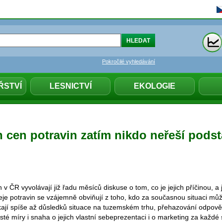
Pokročilé vyhledávání
ŘSTVÍ
LESNICTVÍ
EKOLOGIE
h cen potravin zatím nikdo neřeší podst
 v ČR vyvolávají již řadu měsíců diskuse o tom, co je jejich příčinou, a 
eje potravin se vzájemně obviňují z toho, kdo za současnou situaci m
kají spíše až důsledků situace na tuzemském trhu, přehazování odpově
isté míry i snaha o jejich vlastní sebeprezentaci i o marketing za každé 