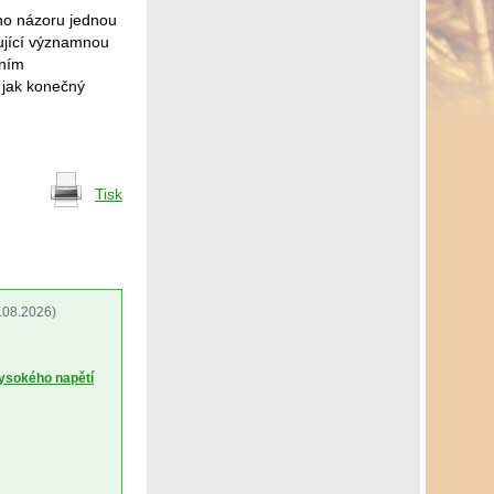
eho názoru jednou
ující významnou
tním
 jak konečný
Tisk
.08.2026)
vysokého napětí