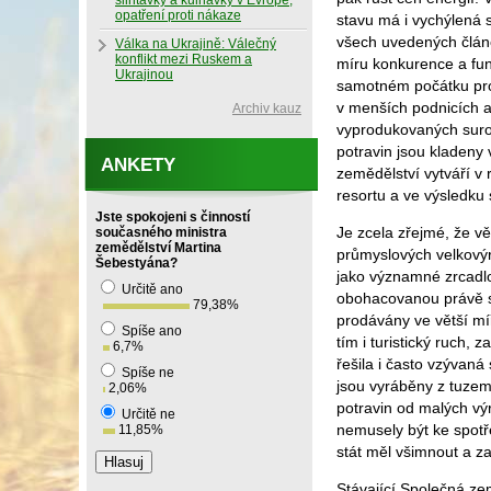
slintavky a kulhavky v Evropě,
opatření proti nákaze
stavu má i vychýlená 
všech uvedených článc
Válka na Ukrajině: Válečný
konflikt mezi Ruskem a
míru konkurence a fun
Ukrajinou
samotném počátku proc
v menších podnicích a
Archiv kauz
vyprodukovaných surov
potravin jsou kladeny
ANKETY
zemědělství vytváří v
resortu a ve výsledku
Jste spokojeni s činností
Je zcela zřejmé, že v
současného ministra
zemědělství Martina
průmyslových velkovýro
Šebestyána?
jako významné zrcadlo
Určitě ano
obohacovanou právě sp
79,38
%
prodávány ve větší mí
Spíše ano
tím i turistický ruch,
6,7
%
řešila i často vzývaná
Spíše ne
jsou vyráběny z tuzems
2,06
%
potravin od malých výr
Určitě ne
nemusely být ke spotře
11,85
%
stát měl všimnout a za
Stávající Společná ze