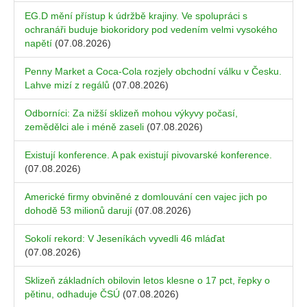
EG.D mění přístup k údržbě krajiny. Ve spolupráci s
ochranáři buduje biokoridory pod vedením velmi vysokého
napětí
(07.08.2026)
Penny Market a Coca-Cola rozjely obchodní válku v Česku.
Lahve mizí z regálů
(07.08.2026)
Odborníci: Za nižší sklizeň mohou výkyvy počasí,
zemědělci ale i méně zaseli
(07.08.2026)
Existují konference. A pak existují pivovarské konference.
(07.08.2026)
Americké firmy obviněné z domlouvání cen vajec jich po
dohodě 53 milionů darují
(07.08.2026)
Sokolí rekord: V Jeseníkách vyvedli 46 mláďat
(07.08.2026)
Sklizeň základních obilovin letos klesne o 17 pct, řepky o
pětinu, odhaduje ČSÚ
(07.08.2026)