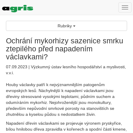
Togg
navi
Rubriky
Ochrání mykorhizy sazenice smrku
ztepilého před napadením
václavkami?
07.09.2023 | Výzkumný ústav lesního hospodářství a myslivosti,
v.v.i.
Houby václavky patří k nejvýznamnějším patogenům
evropských lesů. Náchylnější k napadení václavkami jsou
dřeviny stresované vysokými teplotami, půdním suchem a
odumíráním mykorhiz. Nejohroženější jsou monokultury,
především nepůvodní smrkové porosty na stanovištích se
zhutnělou a kyselou půdou s nedostatkem živin.
Napadení dřevin václavkami se projevuje výronem pryskyřice,
bílou hnilobou dřeva zpravidla v kořenech a spodní části kmene,