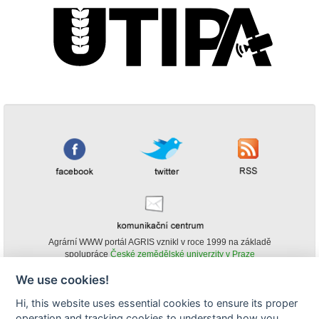
Agrární WWW portál AGRIS vznikl v roce 1999 na základě
spolupráce
České zemědělské univerzity v Praze
s
Ministerstvem zemědělství ČR
We use cookies!
© Copyright AGRIS 2000-2026 -
ISSN 1213-1369
- Publikování a šíření
Hi, this website uses essential cookies to ensure its proper
obsahu agrárního WWW portálu AGRIS je možné
operation and tracking cookies to understand how you
(pokud není uvedeno jinak) pouze za podmínky uvedení zdroje v podobě