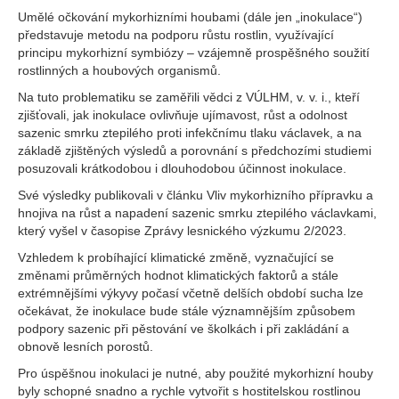
Umělé očkování mykorhizními houbami (dále jen „inokulace“)
představuje metodu na podporu růstu rostlin, využívající
principu mykorhizní symbiózy – vzájemně prospěšného soužití
rostlinných a houbových organismů.
Na tuto problematiku se zaměřili vědci z VÚLHM, v. v. i., kteří
zjišťovali, jak inokulace ovlivňuje ujímavost, růst a odolnost
sazenic smrku ztepilého proti infekčnímu tlaku václavek, a na
základě zjištěných výsledů a porovnání s předchozími studiemi
posuzovali krátkodobou i dlouhodobou účinnost inokulace.
Své výsledky publikovali v článku Vliv mykorhizního přípravku a
hnojiva na růst a napadení sazenic smrku ztepilého václavkami,
který vyšel v časopise Zprávy lesnického výzkumu 2/2023.
Vzhledem k probíhající klimatické změně, vyznačující se
změnami průměrných hodnot klimatických faktorů a stále
extrémnějšími výkyvy počasí včetně delších období sucha lze
očekávat, že inokulace bude stále významnějším způsobem
podpory sazenic při pěstování ve školkách i při zakládání a
obnově lesních porostů.
Pro úspěšnou inokulaci je nutné, aby použité mykorhizní houby
byly schopné snadno a rychle vytvořit s hostitelskou rostlinou