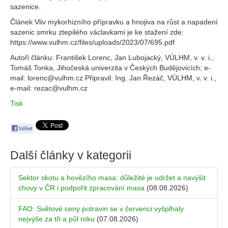
sazenice.
Článek Vliv mykorhizního přípravku a hnojiva na růst a napadení
sazenic smrku ztepilého václavkami je ke stažení zde:
https://www.vulhm.cz/files/uploads/2023/07/695.pdf
Autoři článku: František Lorenc, Jan Lubojacký, VÚLHM, v. v. i.,
Tomáš Tonka, Jihočeská univerzita v Českých Budějovicích; e-
mail: lorenc@vulhm.cz Připravil: Ing. Jan Řezáč, VÚLHM, v. v. i.,
e-mail: rezac@vulhm.cz
Tisk
Další články v kategorii
Sektor skotu a hovězího masa: důležité je udržet a navýšit
chovy v ČR i podpořit zpracování masa
(08.08.2026)
FAO: Světové ceny potravin se v červenci vyšplhaly
nejvýše za tři a půl roku
(07.08.2026)