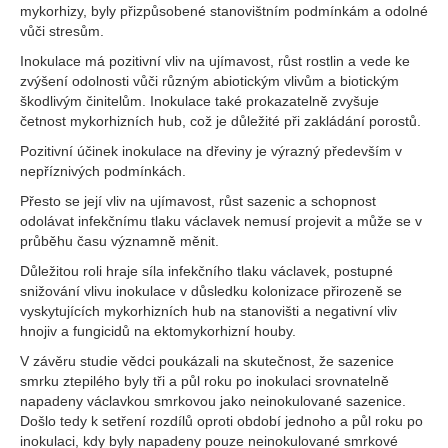
mykorhizy, byly přizpůsobené stanovištním podmínkám a odolné
vůči stresům.
Inokulace má pozitivní vliv na ujímavost, růst rostlin a vede ke
zvýšení odolnosti vůči různým abiotickým vlivům a biotickým
škodlivým činitelům. Inokulace také prokazatelně zvyšuje
četnost mykorhizních hub, což je důležité při zakládání porostů.
Pozitivní účinek inokulace na dřeviny je výrazný především v
nepříznivých podmínkách.
Přesto se její vliv na ujímavost, růst sazenic a schopnost
odolávat infekčnímu tlaku václavek nemusí projevit a může se v
průběhu času významně měnit.
Důležitou roli hraje síla infekčního tlaku václavek, postupné
snižování vlivu inokulace v důsledku kolonizace přirozeně se
vyskytujících mykorhizních hub na stanovišti a negativní vliv
hnojiv a fungicidů na ektomykorhizní houby.
V závěru studie vědci poukázali na skutečnost, že sazenice
smrku ztepilého byly tři a půl roku po inokulaci srovnatelně
napadeny václavkou smrkovou jako neinokulované sazenice.
Došlo tedy k setření rozdílů oproti období jednoho a půl roku po
inokulaci, kdy byly napadeny pouze neinokulované smrkové