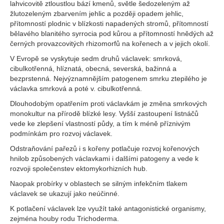
lahvicovitě ztloustlou bází kmenů, světle šedozeleným až
žlutozeleným zbarvením jehlic a později opadem jehlic,
přítomností plodnic v blízkosti napadených stromů, přítomností
bělavého blanitého syrrocia pod kůrou a přítomností hnědých až
černých provazcovitých rhizomorfů na kořenech a v jejich okolí.
V Evropě se vyskytuje sedm druhů václavek: smrková,
cibulkotřenná, hlíznatá, obecná, severská, bažinná a
bezprstenná. Nejvýznamnějším patogenem smrku ztepilého je
václavka smrková a poté v. cibulkotřenná.
Dlouhodobým opatřením proti václavkám je změna smrkových
monokultur na přírodě blízké lesy. Vyšší zastoupení listnáčů
vede ke zlepšení vlastností půdy, a tím k méně příznivým
podmínkám pro rozvoj václavek.
Odstraňování pařezů i s kořeny potlačuje rozvoj kořenových
hnilob způsobených václavkami i dalšími patogeny a vede k
rozvoji společenstev ektomykorhizních hub.
Naopak probírky v oblastech se silným infekčním tlakem
václavek se ukazují jako neúčinné.
K potlačení václavek lze využít také antagonistické organismy,
zejména houby rodu Trichoderma.