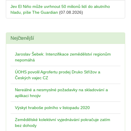
Jev El Niňo může uvrhnout 50 milionů lidí do akutního
hladu, píše The Guardian
(07.08.2026)
Nejčtenější
Jaroslav Šebek: Intenzifikace zemědělství regionům
nepomáhá
ÚOHS povolil Agrofertu prodej Druko Střížov a
Českých vajec CZ
Nereálné a nesmyslné požadavky na skladování a
aplikaci hnojiv
Výskyt hraboše polního v listopadu 2020
Zemědělské kolektivní vyjednávání pokračuje zatím
bez dohody