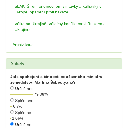
SLAK: Šíření onemocnění slintavky a kulhavky v
Evropě, opatření proti nákaze
Válka na Ukrajině: Válečný konflikt mezi Ruskem a
Ukrajinou
Archiv kauz
Ankety
Jste spokojeni s činností současného ministra
zemědělství Martina Šebestyána?
Určitě ano
79,38
%
Spíše ano
6,7
%
Spíše ne
2,06
%
Určitě ne