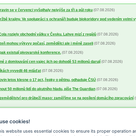
avin se v červenci vyšplhaly nejvýše za tři a půl roku
(07.08.2026)
ržbě krajiny. Ve spolupráci s ochranáři buduje biokoridory pod vedením velmi 
la rozjely obchodní válku v Česku. Lahve mizí z regálů
(07.08.2026)
lizeň mohou výkyvy počasí, zemědělci ale i méně zaseli
(07.08.2026)
 pak existují pivovarské konference.
(07.08.2026)
é z domlouvání cen vajec jich po dohodě 53 milionů darují
(07.08.2026)
íkách vyvedli 46 mláďat
(07.08.2026)
ovin letos klesne o 17 pct, řepky o pětinu, odhaduje ČSÚ
(07.08.2026)
out 50 milionů lidí do akutního hladu, píše The Guardian
(07.08.2026)
a zemědělství pro drůbeží maso: zaměříme se na posílení domácího zpracování
(
use cookies!
this website uses essential cookies to ensure its proper operation a