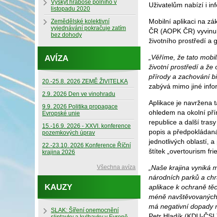
Výskyt hraboše polního v
Uživatelům nabízí i in
listopadu 2020
Mobilní aplikaci na z
Zemědělské kolektivní
vyjednávání pokračuje zatím
ČR (AOPK ČR) vyvinula
bez dohody
životního prostředí a 
„Věříme, že tato mobil
AVÍZA
životní prostředí a že
přírody a zachování bi
20.-25.8. 2026 ZEMĚ ŽIVITELKA
zabývá mimo jiné info
2.9. 2026 Den ve vinohradu
Aplikace je navržena t
9.9. 2026 Politika propagace
ohledem na okolní pří
Evropské unie
republice a další tras
15.-16.9. 2026 - XXVI. konference
popis a předpokládaná
pozemkových úprav
jednotlivých oblastí, 
22.-23.10. 2026 Konference Říční
štítek „overtourism fri
krajina 2026
Všechna avíza
„Naše krajina vyniká m
národních parků a chr
KAUZY
aplikace k ochraně těc
méně navštěvovaných,
má negativní dopady na
SLAK: Šíření onemocnění
Petr Hladík (KDU-ČSL