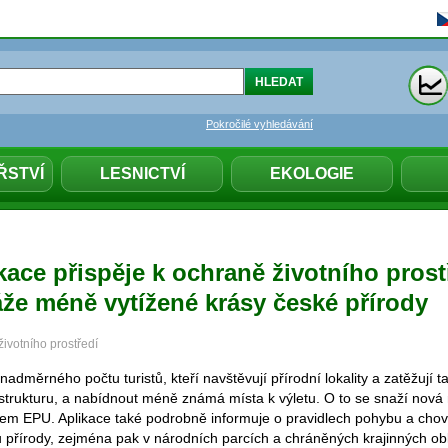
Pokročilé vyhledávání
ŘSTVÍ
LESNICTVÍ
EKOLOGIE
kace přispěje k ochraně životního prost
áže méně vytížené krásy české přírody
životního prostředí
adměrného počtu turistů, kteří navštěvují přírodní lokality a zatěžují ta
rastrukturu, a nabídnout méně známá místa k výletu. O to se snaží nová 
zvem EPU. Aplikace také podrobně informuje o pravidlech pohybu a chov
přírody, zejména pak v národních parcích a chráněných krajinných o