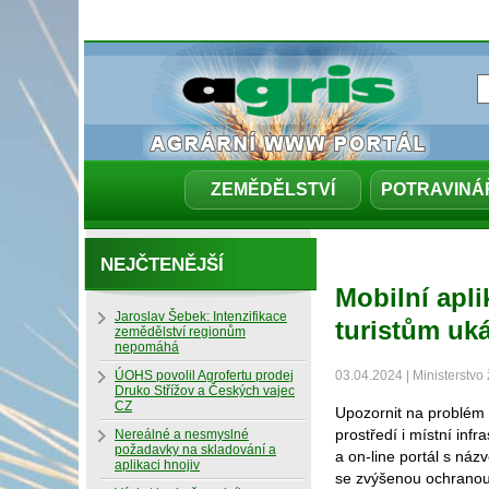
ZEMĚDĚLSTVÍ
POTRAVINÁ
NEJČTENĚJŠÍ
Mobilní apli
Jaroslav Šebek: Intenzifikace
turistům uk
zemědělství regionům
nepomáhá
ÚOHS povolil Agrofertu prodej
03.04.2024 | Ministerstvo 
Druko Střížov a Českých vajec
CZ
Upozornit na problém n
prostředí i místní inf
Nereálné a nesmyslné
požadavky na skladování a
a on-line portál s ná
aplikaci hnojiv
se zvýšenou ochranou 