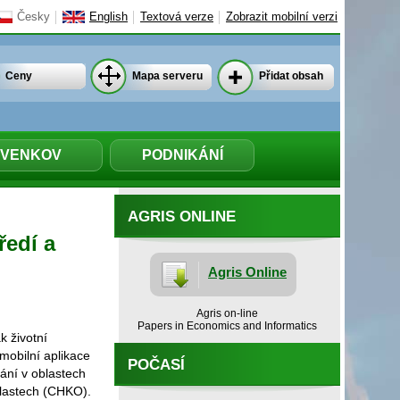
Česky
English
Textová verze
Zobrazit mobilní verzi
Ceny
Mapa serveru
Přidat obsah
VENKOV
PODNIKÁNÍ
AGRIS ONLINE
ředí a
Agris Online
Agris on-line
Papers in Economics and Informatics
k životní
mobilní aplikace
POČASÍ
ání v oblastech
blastech (CHKO).