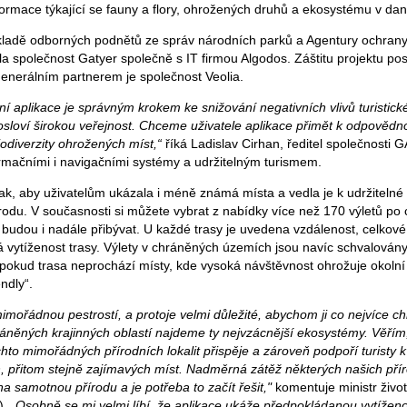
formace týkající se fauny a flory, ohrožených druhů a ekosystému v dané
ákladě odborných podnětů ze správ národních parků a Agentury ochrany 
 společnost Gatyer společně s IT firmou Algodos. Záštitu projektu posk
generálním partnerem je společnost Veolia.
ní aplikace je správným krokem ke snižování negativních vlivů turistic
 osloví širokou veřejnost. Chceme uživatele aplikace přimět k odpovědn
odiverzity ohrožených míst,“
říká Ladislav Cirhan, ředitel společnosti 
rmačními i navigačními systémy a udržitelným turismem.
ak, aby uživatelům ukázala i méně známá místa a vedla je k udržitelné t
rodu. V současnosti si můžete vybrat z nabídky více než 170 výletů po
y budou i nadále přibývat. U každé trasy je uvedena vzdálenost, celkové
 vytíženost trasy. Výlety v chráněných územích jsou navíc schvalovány
a pokud trasa neprochází místy, kde vysoká návštěvnost ohrožuje okolní
endly“.
imořádnou pestrostí, a protoje velmi důležité, abychom ji co nejvíce chrá
áněných krajinných oblastí najdeme ty nejvzácnější ekosystémy. Věřím
hto mimořádných přírodních lokalit přispěje a zároveň podpoří turisty 
 přitom stejně zajímavých míst. Nadměrná zátěž některých našich pří
 samotnou přírodu a je potřeba to začít řešit,"
komentuje ministr život
).
„Osobně se mi velmi líbí, že aplikace ukáže předpokládanou vytížen