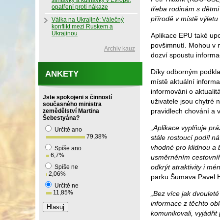
slintavky a kulhavky v Evropě,
opatření proti nákaze
třeba rodinám s dětmi 
přírodě v místě výletu
Válka na Ukrajině: Válečný
konflikt mezi Ruskem a
Ukrajinou
Aplikace EPU také upo
povšimnutí. Mohou v ní
Archiv kauz
dozví spoustu informa
Díky odborným podkla
ANKETY
místě aktuální inform
informováni o aktuali
Jste spokojeni s činností
uživatele jsou chytré 
současného ministra
pravidlech chování a 
zemědělství Martina
Šebestyána?
„Aplikace vyplňuje prá
Určitě ano
79,38
%
stále rostoucí podíl 
vhodné pro klidnou a 
Spíše ano
6,7
%
usměrněním cestovního 
odkrýt atraktivity i m
Spíše ne
2,06
%
parku Šumava Pavel 
Určitě ne
11,85
%
„Bez více jak dvoulet
informace z těchto obl
komunikovali, vyjádřit