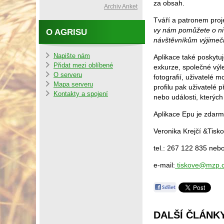
za obsah.
Archiv Anket
Tváří a patronem proje
vy nám pomůžete o ni 
O AGRISU
návštěvníkům výjimečný
Napište nám
Aplikace také poskytu
Přidat mezi oblíbené
exkurze, společné výle
O serveru
fotografií, uživatelé 
Mapa serveru
profilu pak uživatelé p
Kontakty a spojení
nebo události, kterých
Aplikace Epu je zdarm
Veronika Krejčí &Tis
tel.: 267 122 835 neb
e-mail:
tiskove@mzp.
DALŠÍ ČLÁNKY