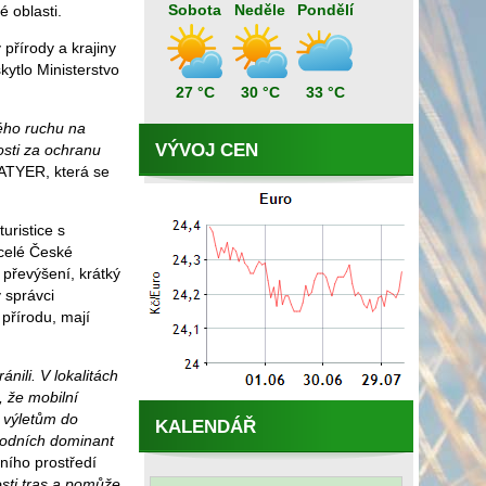
Sobota
Neděle
Pondělí
 oblasti.
přírody a krajiny
ytlo Ministerstvo
27 °C
30 °C
33 °C
kého ruchu na
VÝVOJ CEN
osti za ochranu
GATYER, která se
uristice s
 celé České
 převýšení, krátký
 správci
 přírodu, mají
nili. V lokalitách
, že mobilní
k výletům do
KALENDÁŘ
rodních dominant
ního prostředí
osti tras a pomůže