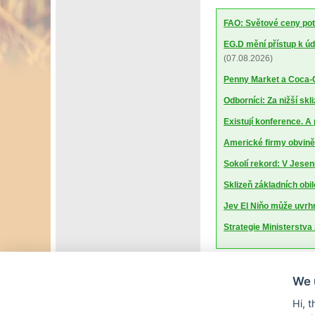
FAO: Světové ceny potr
EG.D mění přístup k úd
(07.08.2026)
Penny Market a Coca-Co
Odborníci: Za nižší sk
Existují konference. A
Americké firmy obviněn
Sokolí rekord: V Jesen
Sklizeň základních obil
Jev El Niňo může uvrhn
Strategie Ministerstv
We 
Hi, 