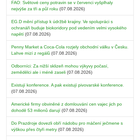
FAO: Světové ceny potravin se v červenci vyšplhaly
nejvýše za tři a půl roku
(07.08.2026)
EG.D mění přístup k údržbě krajiny. Ve spolupráci s
ochranáři buduje biokoridory pod vedením velmi vysokého
napětí
(07.08.2026)
Penny Market a Coca-Cola rozjely obchodní válku v Česku.
Lahve mizí z regálů
(07.08.2026)
Odborníci: Za nižší sklizeň mohou výkyvy počasí,
zemědělci ale i méně zaseli
(07.08.2026)
Existují konference. A pak existují pivovarské konference.
(07.08.2026)
Americké firmy obviněné z domlouvání cen vajec jich po
dohodě 53 milionů darují
(07.08.2026)
Do Prazdroje dovezli obří nádobu pro máčení ječmene s
výškou přes čtyři metry
(07.08.2026)