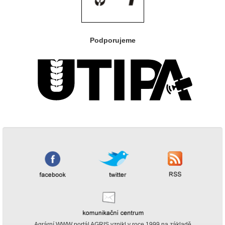
Podporujeme
Agrární WWW portál AGRIS vznikl v roce 1999 na základě