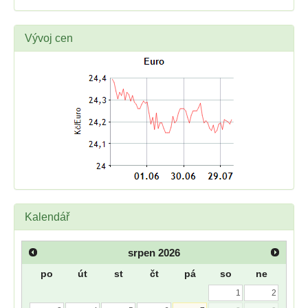
Vývoj cen
Kalendář
srpen
2026
po
út
st
čt
pá
so
ne
1
2