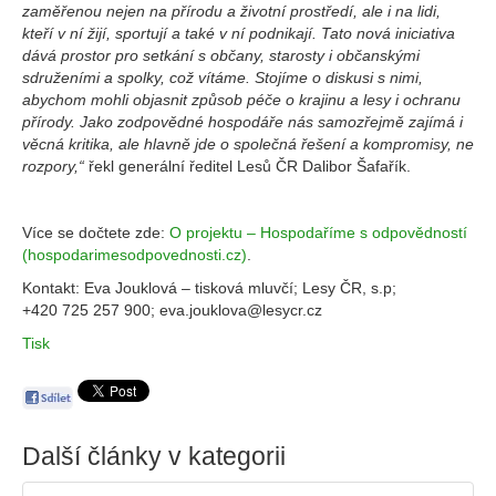
zaměřenou nejen na přírodu a životní prostředí, ale i na lidi,
kteří v ní žijí, sportují a také v ní podnikají. Tato nová iniciativa
dává prostor pro setkání s občany, starosty i občanskými
sdruženími a spolky, což vítáme. Stojíme o diskusi s nimi,
abychom mohli objasnit způsob péče o krajinu a lesy i ochranu
přírody. Jako zodpovědné hospodáře nás samozřejmě zajímá i
věcná kritika, ale hlavně jde o společná řešení a kompromisy, ne
rozpory,“
řekl generální ředitel Lesů ČR Dalibor Šafařík.
Více se dočtete zde:
O projektu – Hospodaříme s odpovědností
(hospodarimesodpovednosti.cz)
.
Kontakt: Eva Jouklová – tisková mluvčí; Lesy ČR, s.p;
+420 725 257 900; eva.jouklova@lesycr.cz
Tisk
Další články v kategorii