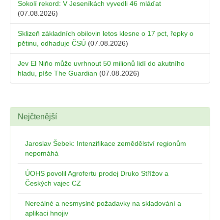
Sokolí rekord: V Jeseníkách vyvedli 46 mláďat
(07.08.2026)
Sklizeň základních obilovin letos klesne o 17 pct, řepky o
pětinu, odhaduje ČSÚ
(07.08.2026)
Jev El Niňo může uvrhnout 50 milionů lidí do akutního
hladu, píše The Guardian
(07.08.2026)
Nejčtenější
Jaroslav Šebek: Intenzifikace zemědělství regionům
nepomáhá
ÚOHS povolil Agrofertu prodej Druko Střížov a
Českých vajec CZ
Nereálné a nesmyslné požadavky na skladování a
aplikaci hnojiv