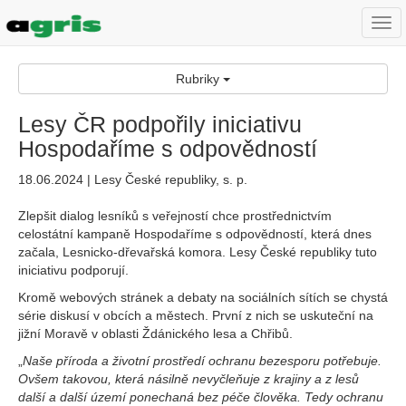
Togg
navi
Rubriky
Lesy ČR podpořily iniciativu
Hospodaříme s odpovědností
18.06.2024 | Lesy České republiky, s. p.
Zlepšit dialog lesníků s veřejností chce prostřednictvím
celostátní kampaně Hospodaříme s odpovědností, která dnes
začala, Lesnicko-dřevařská komora. Lesy České republiky tuto
iniciativu podporují.
Kromě webových stránek a debaty na sociálních sítích se chystá
série diskusí v obcích a městech. První z nich se uskuteční na
jižní Moravě v oblasti Ždánického lesa a Chřibů.
„
Naše příroda a životní prostředí ochranu bezesporu potřebuje.
Ovšem takovou, která násilně nevyčleňuje z krajiny a z lesů
další a další území ponechaná bez péče člověka. Tedy ochranu