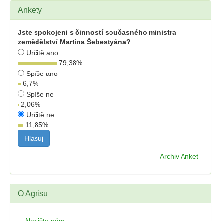
Ankety
Jste spokojeni s činností současného ministra
zemědělství Martina Šebestyána?
Určitě ano
79,38
%
Spíše ano
6,7
%
Spíše ne
2,06
%
Určitě ne
11,85
%
Archiv Anket
O Agrisu
Napište nám