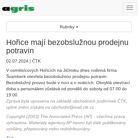
Togg
navi
Rubriky
Hořice mají bezobslužnou prodejnu
potravin
02.07.2024 | ČTK
V osmitisícových Hořicích na Jičínsku dnes rodinná firma
Švamberk otevřela bezobslužnou prodejnu potravin.
Bezobslužný provoz bude v noci a o svátcích. Obvyklá otevírací
doba s personálem zůstává od pondělí do soboty od 07:00 do
19:00.
Zpráva byla upravena na základě obchodních podmínek ČTK,
uplné znění získáte na obchodni@mail.ctk.cz
Copyright (2003) The Associated Press (AP) - všechna práva
vyhrazena. Materiály agentury AP nesmí být dále publikovány,
vysílány, přepisovány nebo redistribuovány.