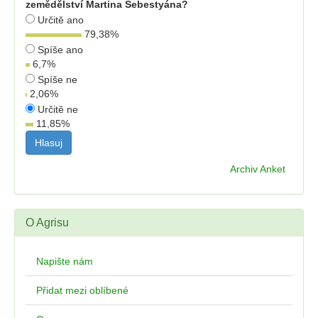
zemědělství Martina Šebestyána?
Určitě ano
79,38
%
Spíše ano
6,7
%
Spíše ne
2,06
%
Určitě ne
11,85
%
Archiv Anket
O Agrisu
Napište nám
Přidat mezi oblíbené