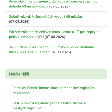
Americké firmy obviněné z domlouvání cen vajec jich po
dohodě 53 milionů darují
(07.08.2026)
Sokolí rekord: V Jeseníkách vyvedli 46 mláďat
(07.08.2026)
Sklizeň základních obilovin letos klesne o 17 pct, řepky o
pětinu, odhaduje ČSÚ
(07.08.2026)
Jev El Niňo může uvrhnout 50 milionů lidí do akutního
hladu, píše The Guardian
(07.08.2026)
Nejčtenější
Jaroslav Šebek: Intenzifikace zemědělství regionům
nepomáhá
ÚOHS povolil Agrofertu prodej Druko Střížov a
Českých vajec CZ