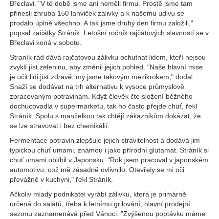
Břeclavi. "V té době jsme ani neměli firmu. Prostě jsme tam
přinesli zhruba 150 lahviček zálivky a k našemu údivu se
prodalo úplně všechno. A tak jsme druhý den firmu založili,"
popsal začátky Stráník. Letošní ročník rajčatových slavností se v
Břeclavi koná v sobotu.
Straník rád dává rajčatovou zálivku ochutnat lidem, kteří nejsou
zvyklí jíst zeleninu, aby změnil jejich pohled. "Naše hlavní mise
je učit lidi jíst zdravě, my jsme takovým mezikrokem," dodal.
Snaží se dodávat na trh alternativu k vysoce průmyslově
zpracovaným potravinám. Když člověk čte složení běžného
dochucovadla v supermarketu, tak ho často přejde chuť, řekl
Stráník. Spolu s manželkou tak chtějí zákazníkům dokázat, že
se lze stravovat i bez chemikálií.
Fermentace potravin zlepšuje jejich stravitelnost a dodává jim
typickou chuť umami, známou i jako přírodní glutamát. Stráník si
chuť umami oblíbil v Japonsku. "Rok jsem pracoval v japonském
automotivu, což mě zásadně ovlivnilo. Otevřely se mi oči
převážně v kuchyni," řekl Stráník.
Ačkoliv mladý podnikatel vyrábí zálivku, která je primárně
určená do salátů, třeba k letnímu grilování, hlavní prodejní
sezonu zaznamenává před Vánoci. "Zvýšenou poptávku máme