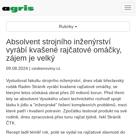
Togg
navi
Rubriky
Absolvent strojního inženýrství
vyrábí kvašené rajčatové omáčky,
zájem je velký
09.08.2024 | ceskenoviny.cz
Vystudoval fakultu strojního inženýrství, dnes však břeclavský
rodák Radim Stráník vyrábí kvašené rajčatové omáčky, se
kterými letos očekává obrat přes 20 milionů korun. Před třemi
lety se absolvent Vysokého učení technického rozhodl spojit
lásku k jídlu a "inženýrské" řešení komplexních problémů, mezi
které patří i kvašení potravin. Zpočátku testoval produkt na své
rodině, dnes zpracovává přes tunu rajčat týdně, řekl Stráník
ČTK.
Recept ladil téměř rok, poté se vydal na rajčatové slavnosti do