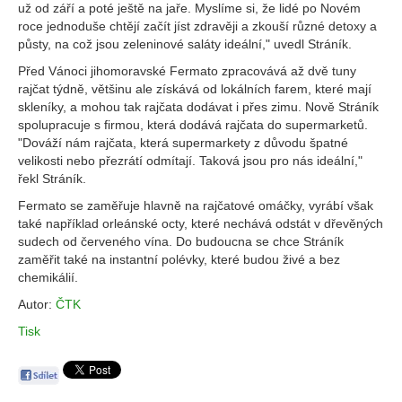
už od září a poté ještě na jaře. Myslíme si, že lidé po Novém
roce jednoduše chtějí začít jíst zdravěji a zkouší různé detoxy a
půsty, na což jsou zeleninové saláty ideální," uvedl Stráník.
Před Vánoci jihomoravské Fermato zpracovává až dvě tuny
rajčat týdně, většinu ale získává od lokálních farem, které mají
skleníky, a mohou tak rajčata dodávat i přes zimu. Nově Stráník
spolupracuje s firmou, která dodává rajčata do supermarketů.
"Dováží nám rajčata, která supermarkety z důvodu špatné
velikosti nebo přezrátí odmítají. Taková jsou pro nás ideální,"
řekl Stráník.
Fermato se zaměřuje hlavně na rajčatové omáčky, vyrábí však
také například orleánské octy, které nechává odstát v dřevěných
sudech od červeného vína. Do budoucna se chce Stráník
zaměřit také na instantní polévky, které budou živé a bez
chemikálií.
Autor:
ČTK
Tisk