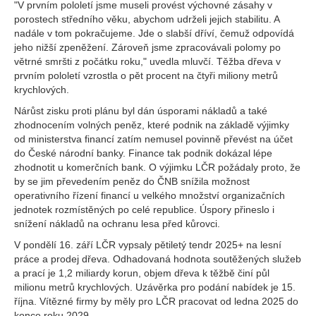
"V prvním pololetí jsme museli provést výchovné zásahy v
porostech středního věku, abychom udrželi jejich stabilitu. A
nadále v tom pokračujeme. Jde o slabší dříví, čemuž odpovídá
jeho nižší zpeněžení. Zároveň jsme zpracovávali polomy po
větrné smršti z počátku roku," uvedla mluvčí. Těžba dřeva v
prvním pololetí vzrostla o pět procent na čtyři miliony metrů
krychlových.
Nárůst zisku proti plánu byl dán úsporami nákladů a také
zhodnocením volných peněz, které podnik na základě výjimky
od ministerstva financí zatím nemusel povinně převést na účet
do České národní banky. Finance tak podnik dokázal lépe
zhodnotit u komerčních bank. O výjimku LČR požádaly proto, že
by se jim převedením peněz do ČNB snížila možnost
operativního řízení financí u velkého množství organizačních
jednotek rozmístěných po celé republice. Úspory přineslo i
snížení nákladů na ochranu lesa před kůrovci.
V pondělí 16. září LČR vypsaly pětiletý tendr 2025+ na lesní
práce a prodej dřeva. Odhadovaná hodnota soutěžených služeb
a prací je 1,2 miliardy korun, objem dřeva k těžbě činí půl
milionu metrů krychlových. Uzávěrka pro podání nabídek je 15.
října. Vítězné firmy by měly pro LČR pracovat od ledna 2025 do
konce roku 2029.