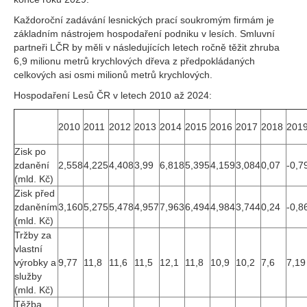
Každoroční zadávání lesnických prací soukromým firmám je
základním nástrojem hospodaření podniku v lesích. Smluvní
partneři LČR by měli v následujících letech ročně těžit zhruba
6,9 milionu metrů krychlových dřeva z předpokládaných
celkových asi osmi milionů metrů krychlových.
Hospodaření Lesů ČR v letech 2010 až 2024:
2010
2011
2012
2013
2014
2015
2016
2017
2018
201
Zisk po
zdanění
2,558
4,225
4,408
3,99
6,818
5,395
4,159
3,084
0,07
-0,7
(mld. Kč)
Zisk před
zdaněním
3,160
5,275
5,478
4,957
7,963
6,494
4,984
3,744
0,24
-0,8
(mld. Kč)
Tržby za
vlastní
výrobky a
9,77
11,8
11,6
11,5
12,1
11,8
10,9
10,2
7,6
7,19
služby
(mld. Kč)
Těžba