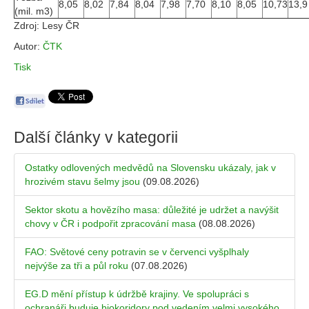
8,05
8,02
7,84
8,04
7,98
7,70
8,10
8,05
10,73
13,9
(mil. m3)
Zdroj: Lesy ČR
Autor:
ČTK
Tisk
Další články v kategorii
Ostatky odlovených medvědů na Slovensku ukázaly, jak v
hrozivém stavu šelmy jsou
(09.08.2026)
Sektor skotu a hovězího masa: důležité je udržet a navýšit
chovy v ČR i podpořit zpracování masa
(08.08.2026)
FAO: Světové ceny potravin se v červenci vyšplhaly
nejvýše za tři a půl roku
(07.08.2026)
EG.D mění přístup k údržbě krajiny. Ve spolupráci s
ochranáři buduje biokoridory pod vedením velmi vysokého