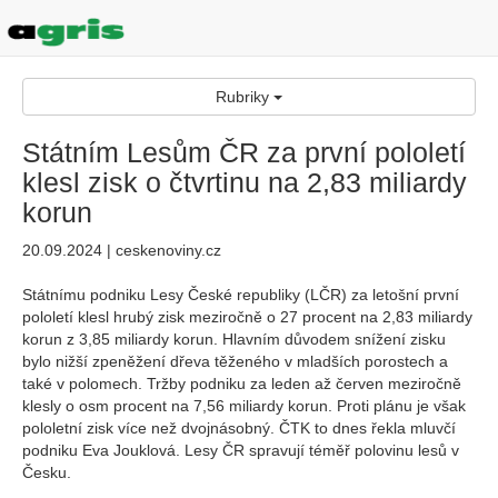
Rubriky
Státním Lesům ČR za první pololetí
klesl zisk o čtvrtinu na 2,83 miliardy
korun
20.09.2024 | ceskenoviny.cz
Státnímu podniku Lesy České republiky (LČR) za letošní první
pololetí klesl hrubý zisk meziročně o 27 procent na 2,83 miliardy
korun z 3,85 miliardy korun. Hlavním důvodem snížení zisku
bylo nižší zpeněžení dřeva těženého v mladších porostech a
také v polomech. Tržby podniku za leden až červen meziročně
klesly o osm procent na 7,56 miliardy korun. Proti plánu je však
pololetní zisk více než dvojnásobný. ČTK to dnes řekla mluvčí
podniku Eva Jouklová. Lesy ČR spravují téměř polovinu lesů v
Česku.