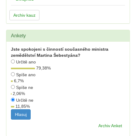
Archiv kauz
Ankety
Jste spokojeni s činností současného ministra
zemědělství Martina Šebestyána?
Určitě ano
79,38
%
Spíše ano
6,7
%
Spíše ne
2,06
%
Určitě ne
11,85
%
Archiv Anket