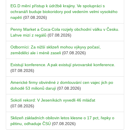
EG.D mění přístup k údržbě krajiny. Ve spolupráci s
ochranáři buduje biokoridory pod vedením velmi vysokého
napětí
(07.08.2026)
Penny Market a Coca-Cola rozjely obchodní válku v Česku.
Lahve mizí z regálů
(07.08.2026)
Odborníci: Za nižší sklizeň mohou výkyvy počasí,
zemědělci ale i méně zaseli
(07.08.2026)
Existují konference. A pak existují pivovarské konference.
(07.08.2026)
Americké firmy obviněné z domlouvání cen vajec jich po
dohodě 53 milionů darují
(07.08.2026)
Sokolí rekord: V Jeseníkách vyvedli 46 mláďat
(07.08.2026)
Sklizeň základních obilovin letos klesne o 17 pct, řepky o
pětinu, odhaduje ČSÚ
(07.08.2026)