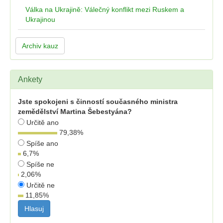
Válka na Ukrajině: Válečný konflikt mezi Ruskem a
Ukrajinou
Archiv kauz
Ankety
Jste spokojeni s činností současného ministra
zemědělství Martina Šebestyána?
Určitě ano
79,38
%
Spíše ano
6,7
%
Spíše ne
2,06
%
Určitě ne
11,85
%