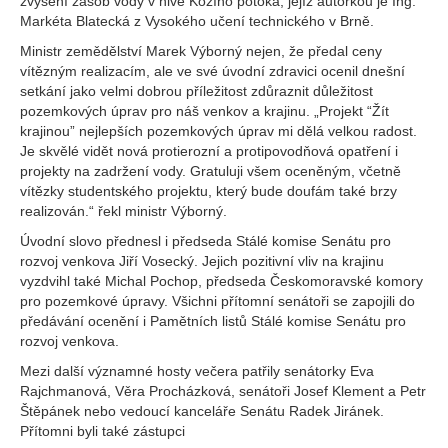
zvýšení zásob vody v nivě Kozího potoka, jejíž autorkou je Ing.
Markéta Blatecká z Vysokého učení technického v Brně.
Ministr zemědělství Marek Výborný nejen, že předal ceny
vítězným realizacím, ale ve své úvodní zdravici ocenil dnešní
setkání jako velmi dobrou příležitost zdůraznit důležitost
pozemkových úprav pro náš venkov a krajinu. „Projekt “Žít
krajinou” nejlepších pozemkových úprav mi dělá velkou radost.
Je skvělé vidět nová protierozní a protipovodňová opatření i
projekty na zadržení vody. Gratuluji všem oceněným, včetně
vítězky studentského projektu, který bude doufám také brzy
realizován.“ řekl ministr Výborný.
Úvodní slovo přednesl i předseda Stálé komise Senátu pro
rozvoj venkova Jiří Vosecký. Jejich pozitivní vliv na krajinu
vyzdvihl také Michal Pochop, předseda Českomoravské komory
pro pozemkové úpravy. Všichni přítomní senátoři se zapojili do
předávání ocenění i Pamětních listů Stálé komise Senátu pro
rozvoj venkova.
Mezi další významné hosty večera patřily senátorky Eva
Rajchmanová, Věra Procházková, senátoři Josef Klement a Petr
Štěpánek nebo vedoucí kanceláře Senátu Radek Jiránek.
Přítomni byli také zástupci