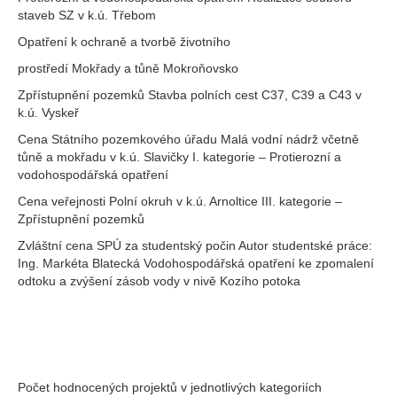
staveb SZ v k.ú. Třebom
Opatření k ochraně a tvorbě životního
prostředí Mokřady a tůně Mokroňovsko
Zpřístupnění pozemků Stavba polních cest C37, C39 a C43 v
k.ú. Vyskeř
Cena Státního pozemkového úřadu Malá vodní nádrž včetně
tůně a mokřadu v k.ú. Slavičky I. kategorie – Protierozní a
vodohospodářská opatření
Cena veřejnosti Polní okruh v k.ú. Arnoltice III. kategorie –
Zpřístupnění pozemků
Zvláštní cena SPÚ za studentský počin Autor studentské práce:
Ing. Markéta Blatecká Vodohospodářská opatření ke zpomalení
odtoku a zvýšení zásob vody v nivě Kozího potoka
Počet hodnocených projektů v jednotlivých kategoriích