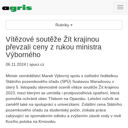
Togg
navi
Rubriky
Vítězové soutěže Žít krajinou
převzali ceny z rukou ministra
Výborného
06.11.2024 | spucr.cz
Ministr zemědělství Marek Výborný spolu s ústřední ředitelkou
Státního pozemkového úřadu (SPÚ) Svatavou Maradovou v
úterý 5. listopadu slavnostně ocenili vítěze soutěže Žít krajinou
2023, mezi kterými se umístila i protipovodňová opatření, která
pomohla ochránit obec Třebom na Opavsku. Letošní ročník se
zaměřil také na spolupráci s univerzitami. Zvláštní cena Státního
pozemkového úřadu za studentský počin, získala práce
zabývající se zpomalením odtoku a zvýšením zásob vody v nivě
Kozího potoka na Krnovsku.