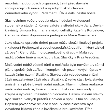
resortních a oborových organizací, čelní představitelé
spolupracujících univerzit a vysokých škol, členové
Zemědělského výboru Parlamentu ČR a další čestní hosté.
Slavnostnímu večeru dodala glanc hudební vystoupení
studentek a studentů Konzervatoře a střední školy Jana Deyla -
klavíristy Šimona Rahmana a violoncellistky Kateřiny Korbelové,
kterou na klavír doprovázela pedagožka Marie Wiesnerová.
Jako ukázka opravdu dobré praxe může sloužit finálový projekt
v kategorii Protierozní a vodohospodářská opatření, který získal
zároveň i Cenu Státního pozemkového úřadu – Malá vodní
nádrž včetně tůně a mokřadu v k.ú. Slavičky v Kraji Vysočina.
Malá vodní nádrž včetně tůně a mokřadu byla navržena v rámci
plánu společných zařízení komplexních pozemkových úprav v
katastrálním území Slavičky. Stavba byla vybudována v jižní
části nezastavěné části obce Slavičky. Z velké části byla stavba
umístěna v ploše bývalé vodní nádrže. Hlavním cílem realizace
malé vodní nádrže, tůně a mokřadu, bylo zadržení vody v
krajině a vytvoření rozsáhlého biocentra. Dalším účelem stavby
bylo snížení velkých přítoků z povodí a spolu s tím související
zlepšení povodňové situace v obci. V části biocentra byla
vytvořena klidová zóna s lavičkami a broukovištěm. Před