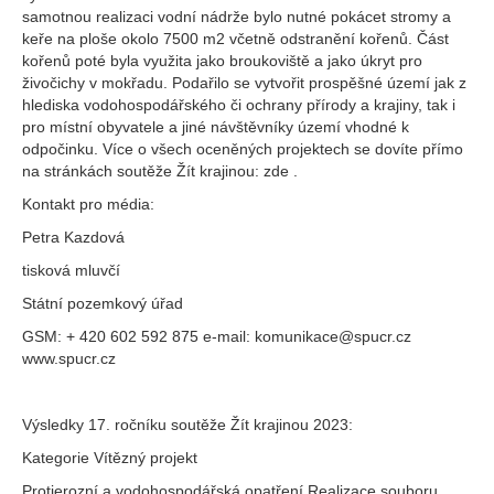
samotnou realizaci vodní nádrže bylo nutné pokácet stromy a
keře na ploše okolo 7500 m2 včetně odstranění kořenů. Část
kořenů poté byla využita jako broukoviště a jako úkryt pro
živočichy v mokřadu. Podařilo se vytvořit prospěšné území jak z
hlediska vodohospodářského či ochrany přírody a krajiny, tak i
pro místní obyvatele a jiné návštěvníky území vhodné k
odpočinku. Více o všech oceněných projektech se dovíte přímo
na stránkách soutěže Žít krajinou: zde .
Kontakt pro média:
Petra Kazdová
tisková mluvčí
Státní pozemkový úřad
GSM: + 420 602 592 875 e-mail: komunikace@spucr.cz
www.spucr.cz
Výsledky 17. ročníku soutěže Žít krajinou 2023:
Kategorie Vítězný projekt
Protierozní a vodohospodářská opatření Realizace souboru