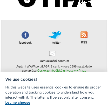
Agrární WWW portál AGRIS vznikl v roce 1999 na základě
spolupráce
České zemědělské univerzity v Praze
s
Ministerstvem zemědělství ČR
We use cookies!
© Copyright AGRIS 2000-2026 -
ISSN 1213-1369
- Publikování a šíření
Hi, this website uses essential cookies to ensure its proper
obsahu agrárního WWW portálu AGRIS je možné
operation and tracking cookies to understand how you
(pokud není uvedeno jinak) pouze za podmínky uvedení zdroje v podobě
www.agris.cz a data publikace v AGRISu.
interact with it. The latter will be set only after consent.
cookies
Let me choose