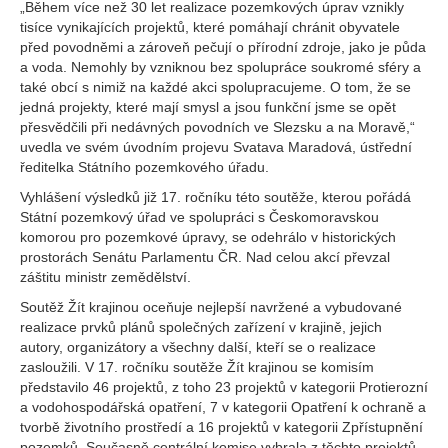
„Během více než 30 let realizace pozemkových úprav vznikly
tisíce vynikajících projektů, které pomáhají chránit obyvatele
před povodněmi a zároveň pečují o přírodní zdroje, jako je půda
a voda. Nemohly by vzniknou bez spolupráce soukromé sféry a
také obcí s nimiž na každé akci spolupracujeme. O tom, že se
jedná projekty, které mají smysl a jsou funkční jsme se opět
přesvědčili při nedávných povodních ve Slezsku a na Moravě,“
uvedla ve svém úvodním projevu Svatava Maradová, ústřední
ředitelka Státního pozemkového úřadu.
Vyhlášení výsledků již 17. ročníku této soutěže, kterou pořádá
Státní pozemkový úřad ve spolupráci s Českomoravskou
komorou pro pozemkové úpravy, se odehrálo v historických
prostorách Senátu Parlamentu ČR. Nad celou akcí převzal
záštitu ministr zemědělství.
Soutěž Žít krajinou oceňuje nejlepší navržené a vybudované
realizace prvků plánů společných zařízení v krajině, jejich
autory, organizátory a všechny další, kteří se o realizace
zasloužili. V 17. ročníku soutěže Žít krajinou se komisím
představilo 46 projektů, z toho 23 projektů v kategorii Protierozní
a vodohospodářská opatření, 7 v kategorii Opatření k ochraně a
tvorbě životního prostředí a 16 projektů v kategorii Zpřístupnění
pozemků. Současně centrální komise vybrala z těchto projektů