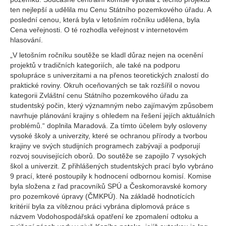
ten nejlepší a udělila mu Cenu Státního pozemkového úřadu. A
poslední cenou, která byla v letošním ročníku udělena, byla
Cena veřejnosti. O té rozhodla veřejnost v internetovém
hlasování.
„V letošním ročníku soutěže se kladl důraz nejen na ocenění
projektů v tradičních kategoriích, ale také na podporu
spolupráce s univerzitami a na přenos teoretických znalostí do
praktické roviny. Okruh oceňovaných se tak rozšířil o novou
kategorii Zvláštní cenu Státního pozemkového úřadu za
studentský počin, který významným nebo zajímavým způsobem
navrhuje plánování krajiny s ohledem na řešení jejích aktuálních
problémů.“ doplnila Maradová. Za tímto účelem byly osloveny
vysoké školy a univerzity, které se ochranou přírody a tvorbou
krajiny ve svých studijních programech zabývají a podporují
rozvoj souvisejících oborů. Do soutěže se zapojilo 7 vysokých
škol a univerzit. Z přihlášených studentských prací bylo vybráno
9 prací, které postoupily k hodnocení odbornou komisí. Komise
byla složena z řad pracovníků SPÚ a Českomoravské komory
pro pozemkové úpravy (ČMKPÚ). Na základě hodnotících
kritérií byla za vítěznou práci vybrána diplomová práce s
názvem Vodohospodářská opatření ke zpomalení odtoku a