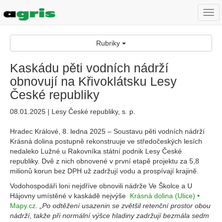
Togg
navi
Rubriky
Kaskádu pěti vodních nádrží
obnovují na Křivoklátsku Lesy
České republiky
08.01.2025 | Lesy České republiky, s. p.
Hradec Králové, 8. ledna 2025 – Soustavu pěti vodních nádrží
Krásná dolina postupně rekonstruuje ve středočeských lesích
nedaleko Lužné u Rakovníka státní podnik Lesy České
republiky. Dvě z nich obnovené v první etapě projektu za 5,8
milionů korun bez DPH už zadržují vodu a prospívají krajině.
Vodohospodáři loni nejdříve obnovili nádrže Ve Školce a U
Hájovny umístěné v kaskádě nejvýše
Krásná dolina (Ulice) •
Mapy.cz
.
„Po odtěžení usazenin se zvětšil retenční prostor obou
nádrží, takže při normální výšce hladiny zadržují bezmála sedm