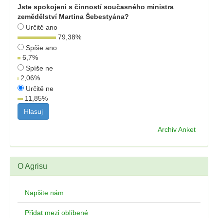
Jste spokojeni s činností současného ministra
zemědělství Martina Šebestyána?
Určitě ano
79,38
%
Spíše ano
6,7
%
Spíše ne
2,06
%
Určitě ne
11,85
%
Archiv Anket
O Agrisu
Napište nám
Přidat mezi oblíbené