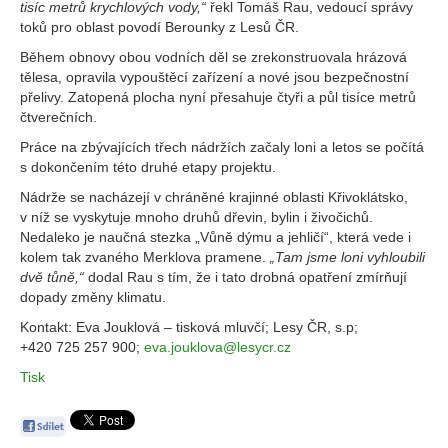
tisíc metrů krychlových vody,“
řekl Tomáš Rau, vedoucí správy
toků pro oblast povodí Berounky z Lesů ČR.
Během obnovy obou vodních děl se zrekonstruovala hrázová
tělesa, opravila vypouštěcí zařízení a nové jsou bezpečnostní
přelivy. Zatopená plocha nyní přesahuje čtyři a půl tisíce metrů
čtverečních.
Práce na zbývajících třech nádržích začaly loni a letos se počítá
s dokončením této druhé etapy projektu.
Nádrže se nacházejí v chráněné krajinné oblasti Křivoklátsko,
v níž se vyskytuje mnoho druhů dřevin, bylin i živočichů.
Nedaleko je naučná stezka „Vůně dýmu a jehličí“, která vede i
kolem tak zvaného Merklova pramene.
„Tam jsme loni vyhloubili
dvě tůně,“
dodal Rau s tím, že i tato drobná opatření zmírňují
dopady změny klimatu.
Kontakt: Eva Jouklová – tisková mluvčí; Lesy ČR, s.p;
+420 725 257 900;
eva.jouklova@lesycr.cz
Tisk