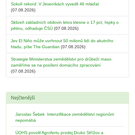
Sokolí rekord: V Jeseníkách vyvedli 46 mláďat
(07.08.2026)
Sklizeň základních obilovin letos klesne o 17 pct, řepky o
pětinu, odhaduje ČSÚ
(07.08.2026)
Jev El Niňo může uvrhnout 50 milionů lidí do akutního
hladu, píše The Guardian
(07.08.2026)
Strategie Ministerstva zemědělství pro drůbeží maso:
zaměříme se na posílení domácího zpracování
(07.08.2026)
Nejčtenější
Jaroslav Šebek: Intenzifikace zemědělství regionům
nepomáhá
ÚOHS povolil Agrofertu prodej Druko Střížov a