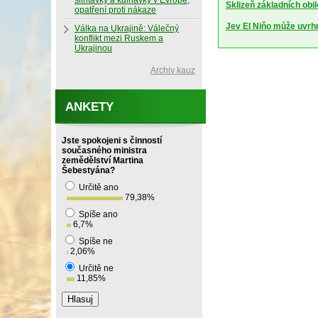
slintavky a kulhavky v Evropě,
Sklizeň základních obil
opatření proti nákaze
Jev El Niňo může uvrhn
Válka na Ukrajině: Válečný
konflikt mezi Ruskem a
Ukrajinou
Archiv kauz
ANKETY
Jste spokojeni s činností
současného ministra
zemědělství Martina
Šebestyána?
Určitě ano
79,38
%
Spíše ano
6,7
%
Spíše ne
2,06
%
Určitě ne
11,85
%