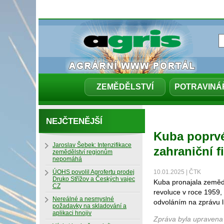
ZEMĚDĚLSTVÍ
POTRAVINÁ
NEJČTENĚJŠÍ
Kuba poprvé
Jaroslav Šebek: Intenzifikace
zahraniční f
zemědělství regionům
nepomáhá
ÚOHS povolil Agrofertu prodej
10.01.2025 | ČTK
Druko Střížov a Českých vajec
Kuba pronajala zemědě
CZ
revoluce v roce 1959, 
Nereálné a nesmyslné
odvoláním na zprávu l
požadavky na skladování a
aplikaci hnojiv
Zpráva byla upravena