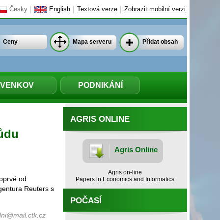
Česky
English
Textová verze
Zobrazit mobilní verzi
Ceny
Mapa serveru
Přidat obsah
VENKOV
PODNIKÁNÍ
AGRIS ONLINE
půdu
Agris Online
Agris on-line
poprvé od
Papers in Economics and Informatics
agentura Reuters s
POČASÍ
ni@mail.ctk.cz