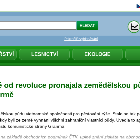
Pokročilé vyhledávání
ŘSTVÍ
LESNICTVÍ
EKOLOGIE
 od revoluce pronajala zemědělskou 
irmě
lskou půdu vietnamské společnosti pro pěstování rýže. Stalo se tak 
kdy byli ze země vyhnáni všichni zahraniční vlastníci půdy. Uvedla to 
istu komunistické strany Granma.
 na základě obchodních podmínek ČTK, uplné znění získáte na obchod