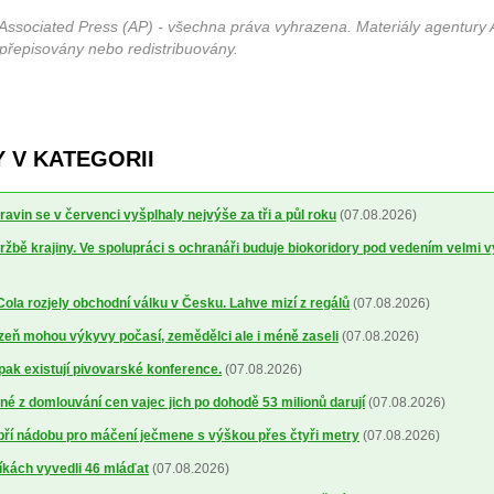
Associated Press (AP) - všechna práva vyhrazena. Materiály agentury 
 přepisovány nebo redistribuovány.
 V KATEGORII
avin se v červenci vyšplhaly nejvýše za tři a půl roku
(07.08.2026)
ržbě krajiny. Ve spolupráci s ochranáři buduje biokoridory pod vedením velmi 
la rozjely obchodní válku v Česku. Lahve mizí z regálů
(07.08.2026)
lizeň mohou výkyvy počasí, zemědělci ale i méně zaseli
(07.08.2026)
 pak existují pivovarské konference.
(07.08.2026)
é z domlouvání cen vajec jich po dohodě 53 milionů darují
(07.08.2026)
obří nádobu pro máčení ječmene s výškou přes čtyři metry
(07.08.2026)
íkách vyvedli 46 mláďat
(07.08.2026)