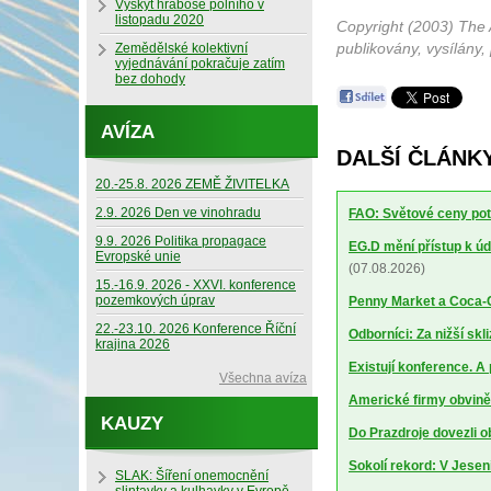
Výskyt hraboše polního v
listopadu 2020
Copyright (2003) The 
publikovány, vysílány,
Zemědělské kolektivní
vyjednávání pokračuje zatím
bez dohody
AVÍZA
DALŠÍ ČLÁNKY
20.-25.8. 2026 ZEMĚ ŽIVITELKA
2.9. 2026 Den ve vinohradu
FAO: Světové ceny potr
9.9. 2026 Politika propagace
EG.D mění přístup k úd
Evropské unie
(07.08.2026)
15.-16.9. 2026 - XXVI. konference
pozemkových úprav
Penny Market a Coca-Co
22.-23.10. 2026 Konference Říční
Odborníci: Za nižší sk
krajina 2026
Existují konference. A
Všechna avíza
Americké firmy obviněn
KAUZY
Do Prazdroje dovezli 
Sokolí rekord: V Jesen
SLAK: Šíření onemocnění