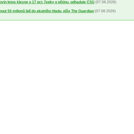
ovin letos klesne o 17 pct, řepky o pětinu, odhaduje ČSÚ
(07.08.2026)
out 50 milionů lidí do akutního hladu, píše The Guardian
(07.08.2026)