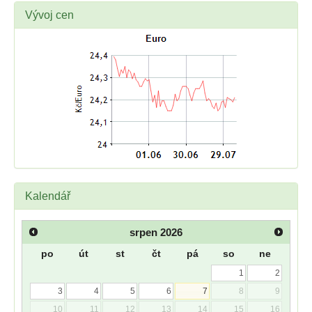
Vývoj cen
Kalendář
srpen
2026
po
út
st
čt
pá
so
ne
1
2
3
4
5
6
7
8
9
10
11
12
13
14
15
16