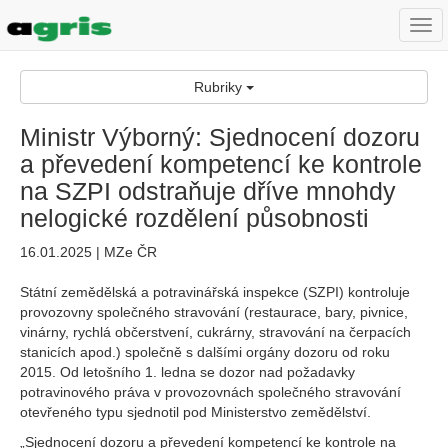
Togg
navi
Rubriky
Ministr Výborný: Sjednocení dozoru
a převedení kompetencí ke kontrole
na SZPI odstraňuje dříve mnohdy
nelogické rozdělení působnosti
16.01.2025 | MZe ČR
Státní zemědělská a potravinářská inspekce (SZPI) kontroluje
provozovny společného stravování (restaurace, bary, pivnice,
vinárny, rychlá občerstvení, cukrárny, stravování na čerpacích
stanicích apod.) společně s dalšími orgány dozoru od roku
2015. Od letošního 1. ledna se dozor nad požadavky
potravinového práva v provozovnách společného stravování
otevřeného typu sjednotil pod Ministerstvo zemědělství.
„Sjednocení dozoru a převedení kompetencí ke kontrole na