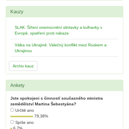
Kauzy
SLAK: Šíření onemocnění slintavky a kulhavky v
Evropě, opatření proti nákaze
Válka na Ukrajině: Válečný konflikt mezi Ruskem a
Ukrajinou
Archiv kauz
Ankety
Jste spokojeni s činností současného ministra
zemědělství Martina Šebestyána?
Určitě ano
79,38
%
Spíše ano
6,7
%