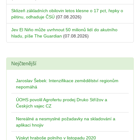
Sklizeň základních obilovin letos klesne o 17 pct, řepky o
pětinu, odhaduje ČSÚ
(07.08.2026)
Jev El Niňo může uvrhnout 50 milionů lidí do akutního
hladu, píše The Guardian
(07.08.2026)
Nejčtenější
Jaroslav Šebek: Intenzifikace zemědělství regionům
nepomáhá
ÚOHS povolil Agrofertu prodej Druko Střížov a
Českých vajec CZ
Nereálné a nesmyslné požadavky na skladování a
aplikaci hnojiv
Výskyt hraboše polního v listopadu 2020