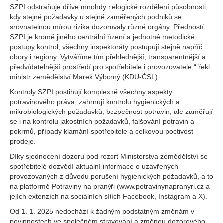
SZPI odstraňuje dříve mnohdy nelogické rozdělení působnosti,
kdy stejné požadavky u stejně zaměřených podniků se
srovnatelnou mírou rizika dozorovaly různé orgány. Předností
SZPI je kromě jiného centrální řízení a jednotné metodické
postupy kontrol, všechny inspektoráty postupují stejně napříč
obory i regiony. Vytváříme tím přehlednější, transparentnější a
předvídatelnější prostředí pro spotřebitele i provozovatele,“ řekl
ministr zemědělství Marek Výborný (KDU-ČSL).
Kontroly SZPI postihují komplexně všechny aspekty
potravinového práva, zahrnují kontrolu hygienických a
mikrobiologických požadavků, bezpečnost potravin, ale zaměřují
se i na kontrolu jakostních požadavků, falšování potravin a
pokrmů, případy klamání spotřebitele a celkovou poctivost
prodeje.
Díky sjednocení dozoru pod rezort Ministerstva zemědělství se
spotřebitelé dozvědí aktuální informace o uzavřených
provozovaných z důvodu porušení hygienických požadavků, a to
na platformě Potraviny na pranýři (www.potravinynapranyri.cz a
jejích extenzích na sociálních sítích Facebook, Instagram a X).
Od 1. 1. 2025 nedochází k žádným podstatným změnám v
povinnostech ve společném stravování a změnou dozorového