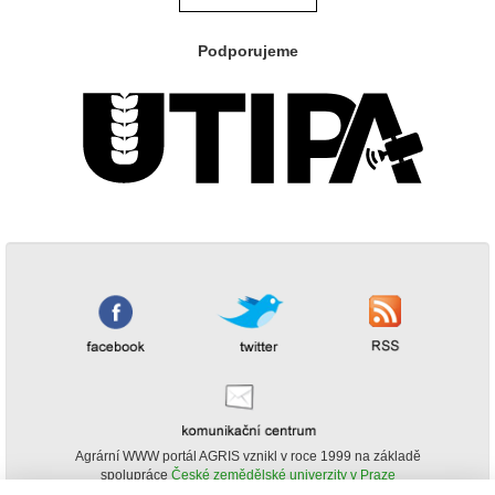
Podporujeme
Agrární WWW portál AGRIS vznikl v roce 1999 na základě
spolupráce
České zemědělské univerzity v Praze
s
Ministerstvem zemědělství ČR