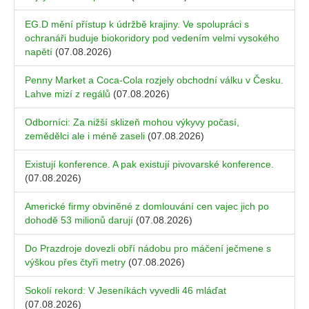
EG.D mění přístup k údržbě krajiny. Ve spolupráci s
ochranáři buduje biokoridory pod vedením velmi vysokého
napětí
(07.08.2026)
Penny Market a Coca-Cola rozjely obchodní válku v Česku.
Lahve mizí z regálů
(07.08.2026)
Odborníci: Za nižší sklizeň mohou výkyvy počasí,
zemědělci ale i méně zaseli
(07.08.2026)
Existují konference. A pak existují pivovarské konference.
(07.08.2026)
Americké firmy obviněné z domlouvání cen vajec jich po
dohodě 53 milionů darují
(07.08.2026)
Do Prazdroje dovezli obří nádobu pro máčení ječmene s
výškou přes čtyři metry
(07.08.2026)
Sokolí rekord: V Jeseníkách vyvedli 46 mláďat
(07.08.2026)