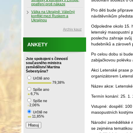
slosování soutěžit o c
slintavky a kulhavky v Evropě,
opatření proti nákaze
Pro děti bude připrav
Válka na Ukrajině: Válečný
návštěvníkům představ
konflikt mezi Ruskem a
Ukrajinou
Odpoledne okolo 15. 
Archiv kauz
letenský masopustní 
poslechu zahraje svů
hudebníků a zároveň p
ANKETY
Po celou dobu si bude m
Jste spokojeni s činností
zabijačkovou polévku a
současného ministra
zemědělství Martina
Akci Letenské prase p
Šebestyána?
organizátorem Leten
Určitě ano
79,38
%
Název akce: Letenské
Spíše ano
6,7
%
Termín konání: 25. 1.
Spíše ne
2,06
%
Vstupné: dospělí: 100 K
masopustních kostýmec
Určitě ne
11,85
%
Národní zemědělské m
se zejména tematikou z