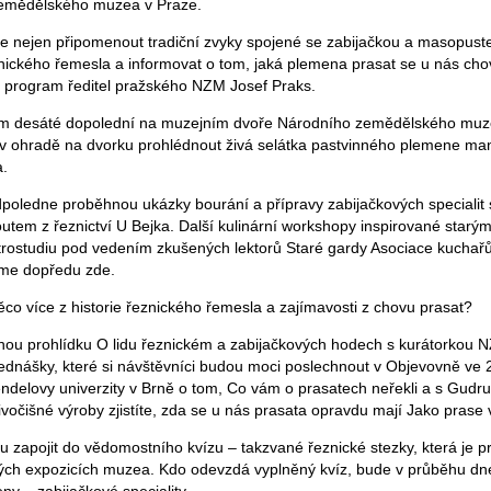
zemědělského muzea v Praze.
nejen připomenout tradiční zvyky spojené se zabijačkou a masopuste
znického řemesla a informovat o tom, jaká plemena prasat se u nás chov
na program ředitel pražského NZM Josef Praks.
m desáté dopolední na muzejním dvoře Národního zemědělského muze
v ohradě na dvorku prohlédnout živá selátka pastvinného plemene man
a.
oledne proběhnou ukázky bourání a přípravy zabijačkových specialit 
em z řeznictví U Bejka. Další kulinární workshopy inspirované starým
rostudiu pod vedením zkušených lektorů Staré gardy Asociace kuchařů
eme dopředu zde.
co více z historie řeznického řemesla a zajímavosti z chovu prasat?
u prohlídku O lidu řeznickém a zabijačkových hodech s kurátorkou N
dnášky, které si návštěvníci budou moci poslechnout v Objevovně ve 
delovy univerzity v Brně o tom, Co vám o prasatech neřekli a s Gudru
očišné výroby zjistíte, zda se u nás prasata opravdu mají Jako prase v
ou zapojit do vědomostního kvízu – takzvané řeznické stezky, která je 
vých expozicích muzea. Kdo odevzdá vyplněný kvíz, bude v průběhu d