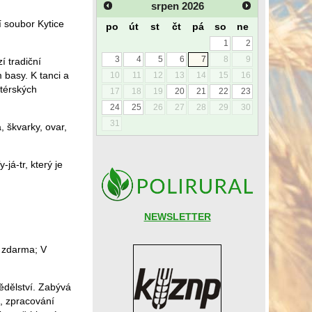
srpen
2026
í soubor Kytice
po
út
st
čt
pá
so
ne
1
2
3
4
5
6
7
8
9
 tradiční
basy. K tanci a
10
11
12
13
14
15
16
térských
17
18
19
20
21
22
23
24
25
26
27
28
29
30
31
, škvarky, ovar,
á-tr, který je
NEWSLETTER
up zdarma; V
ědělství. Zabývá
í, zpracování