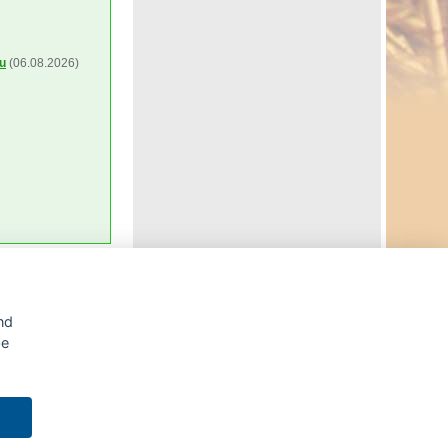
ou
(06.08.2026)
Agrární WWW portál AGRIS vznikl v roce 1999 na základě
nd
spolupráce
České zemědělské univerzity v Praze
s
Ministerstvem zemědělství ČR
be
tálu AGRIS je možné
likace v AGRISu.