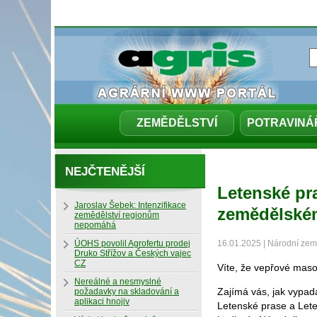
ZEMĚDĚLSTVÍ
POTRAVINÁ
NEJČTENĚJŠÍ
Letenské pr
Jaroslav Šebek: Intenzifikace
zemědělském
zemědělství regionům
nepomáhá
ÚOHS povolil Agrofertu prodej
16.01.2025 | Národní z
Druko Střížov a Českých vajec
CZ
Víte, že vepřové mas
Nereálné a nesmyslné
Zajímá vás, jak vypada
požadavky na skladování a
aplikaci hnojiv
Letenské prase a Lete