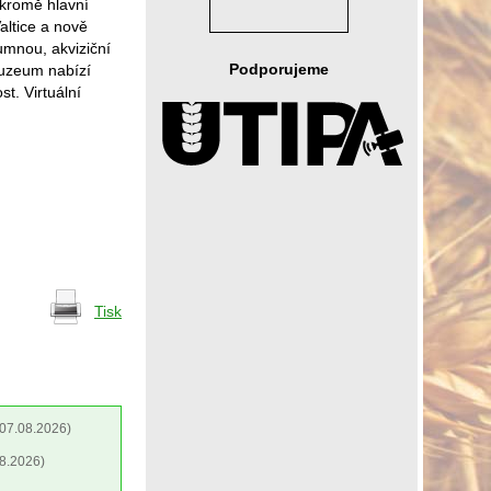
kromě hlavní
altice a nově
mnou, akviziční
Podporujeme
Muzeum nabízí
t. Virtuální
Tisk
07.08.2026)
8.2026)