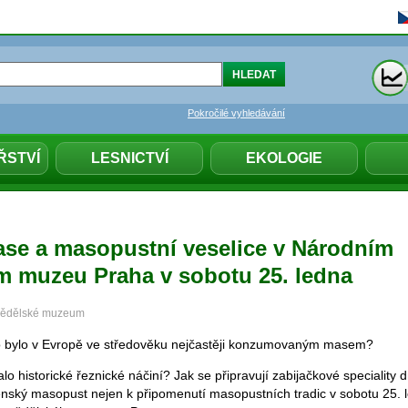
Pokročilé vyhledávání
ŘSTVÍ
LESNICTVÍ
EKOLOGIE
ase a masopustní veselice v Národním
 muzeu Praha v sobotu 25. ledna
emědělské muzeum
o bylo v Evropě ve středověku nejčastěji konzumovaným masem?
lo historické řeznické náčiní? Jak se připravují zabijačkové specialit
nský masopust nejen k připomenutí masopustních tradic v sobotu 25. 