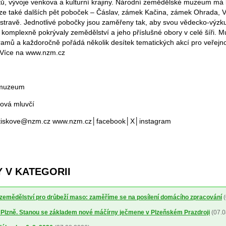
ů, vývoje venkova a kulturní krajiny. Národní zemědělské muzeum má 
ze také dalších pět poboček – Čáslav, zámek Kačina, zámek Ohrada, V
travě. Jednotlivé pobočky jsou zaměřeny tak, aby svou vědecko-výzku
í komplexně pokrývaly zemědělství a jeho příslušné obory v celé šíři. 
ramů a každoročně pořádá několik desítek tematických akcí pro veřejnos
 Více na www.nzm.cz
 muzeum
ková mluvčí
 tiskove@nzm.cz www.nzm.cz│facebook│X│instagram
 V KATEGORII
a zemědělství pro drůbeží maso: zaměříme se na posílení domácího zpracování
(
o Plzně. Stanou se základem nové máčírny ječmene v Plzeňském Prazdroji
(07.0