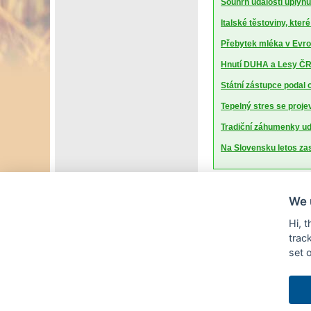
Souhrn událostí uplynu
Italské těstoviny, kte
Přebytek mléka v Evrop
Hnutí DUHA a Lesy ČR 
Státní zástupce podal 
Tepelný stres se projev
Tradiční záhumenky udr
Na Slovensku letos za
We 
Hi, 
trac
set 
© Copyright AGRI
(pokud není uv