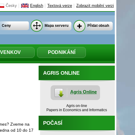
Česky
English
Textová verze
Zobrazit mobilní verzi
Ceny
Mapa serveru
Přidat obsah
VENKOV
PODNIKÁNÍ
AGRIS ONLINE
Agris Online
Agris on-line
Papers in Economics and Informatics
POČASÍ
y dnes? Zveme na
ledna od 10 do 17