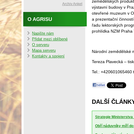
zemědělských produkt
Archiv Anket
výstavní budovy v Pra
otevřené muzeum v Os
O AGRISU
a prezentační činnost
řadu lektorských prog
prohlídka NZM Praha
Napište nám
Přidat mezi oblíbené
O serveru
Mapa serveru
Národní zemědělské
Kontakty a spojení
Tereza Plavecká – tis
Tel.: +420601065460
DALŠÍ ČLÁNKY
Strategie Ministerstv
Obří náduvníky míří d