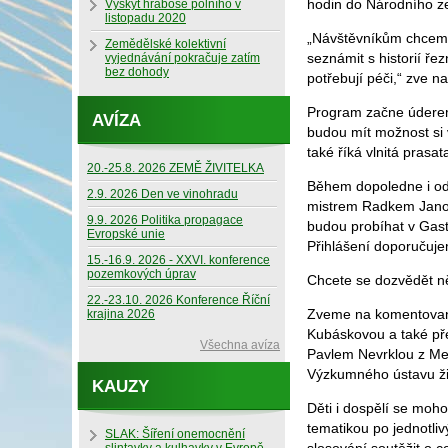
hodin do Národního 
Výskyt hraboše polního v
listopadu 2020
„Návštěvníkům chceme 
Zemědělské kolektivní
seznámit s historií ře
vyjednávání pokračuje zatím
bez dohody
potřebují péči,“ zve 
Program začne údere
AVÍZA
budou mít možnost si 
také říká vlnitá prasat
20.-25.8. 2026 ZEMĚ ŽIVITELKA
Během dopoledne i odp
2.9. 2026 Den ve vinohradu
mistrem Radkem Janout
9.9. 2026 Politika propagace
budou probíhat v Gast
Evropské unie
Přihlášení doporučuj
15.-16.9. 2026 - XXVI. konference
pozemkových úprav
Chcete se dozvědět ně
22.-23.10. 2026 Konference Říční
Zveme na komentovano
krajina 2026
Kubáskovou a také pře
Všechna avíza
Pavlem Nevrklou z Men
Výzkumného ústavu živ
KAUZY
Děti i dospělí se moh
tematikou po jednotli
SLAK: Šíření onemocnění