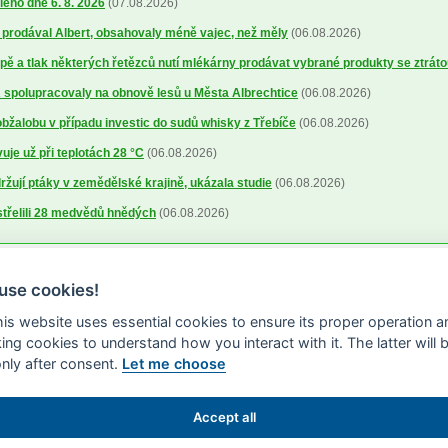
lého dne 6. 8. 2026
(07.08.2026)
ré prodával Albert, obsahovaly méně vajec, než měly
(06.08.2026)
ě a tlak některých řetězců nutí mlékárny prodávat vybrané produkty se ztrát
spolupracovaly na obnově lesů u Města Albrechtice
(06.08.2026)
obžalobu v případu investic do sudů whisky z Třebíče
(06.08.2026)
uje už při teplotách 28 °C
(06.08.2026)
žují ptáky v zemědělské krajině, ukázala studie
(06.08.2026)
střelili 28 medvědů hnědých
(06.08.2026)
use cookies!
this website uses essential cookies to ensure its proper operation a
king cookies to understand how you interact with it. The latter will 
only after consent.
Let me choose
Accept all
S 2000-2026 -
ISSN 1213-1369
- Publikování a šíření obsahu agrárního WWW por
edeno jinak) pouze za podmínky uvedení zdroje v podobě www.agris.cz a data pub