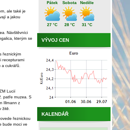
Pátek
Sobota
Neděle
m, ale také je
ají a jakou
27 °C
28 °C
31 °C
a. Návštěvníci
galica, kterým se
VÝVOJ CEN
s řeznickým
i recepturami
 a cukrářů.
ZM Lucií
2. patře muzea. S
n Illmann z
 žitě.
KALENDÁŘ
provede řeznickou
ne bude moci ve