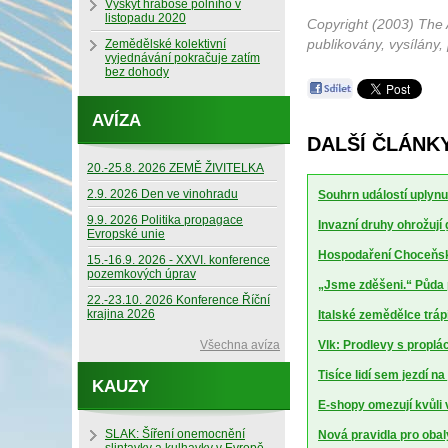
Výskyt hraboše polního v
listopadu 2020
Copyright (2003) The 
publikovány, vysílány,
Zemědělské kolektivní
vyjednávání pokračuje zatím
bez dohody
AVÍZA
DALŠÍ ČLÁNKY
20.-25.8. 2026 ZEMĚ ŽIVITELKA
2.9. 2026 Den ve vinohradu
Souhrn událostí uplynu
9.9. 2026 Politika propagace
Invazní druhy ohrožují
Evropské unie
Hospodaření Choceňské
15.-16.9. 2026 - XXVI. konference
pozemkových úprav
„Jsme zděšeni.“ Půda 
22.-23.10. 2026 Konference Říční
krajina 2026
Italské zemědělce trápí
Všechna avíza
Vlk: Prodlevy s proplá
Tisíce lidí sem jezdí n
KAUZY
E-shopy omezují kvůli
SLAK: Šíření onemocnění
Nová pravidla pro obal