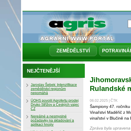
ZEMĚDĚLSTVÍ
POTRAVINÁ
NEJČTENĚJŠÍ
Jihomoravsk
Jaroslav Šebek: Intenzifikace
Rulandské 
zemědělství regionům
nepomáhá
ÚOHS povolil Agrofertu prodej
06.02.2025 | ČTK
Druko Střížov a Českých vajec
Šampiony 47. ročníku 
CZ
Vinařství Maděřič z 
Nereálné a nesmyslné
vinařství v Blučině na
požadavky na skladování a
aplikaci hnojiv
Zpráva byla upravena