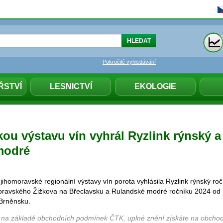
Pokročilé vyhledávání
ŘSTVÍ
LESNICTVÍ
EKOLOGIE
ou výstavu vín vyhrál Ryzlink rýnský a
modré
jihomoravské regionální výstavy vín porota vyhlásila Ryzlink rýnský ro
Moravského Žižkova na Břeclavsku a Rulandské modré ročníku 2024 od
 Brněnsku.
 na základě obchodních podmínek ČTK, uplné znění získáte na obchod