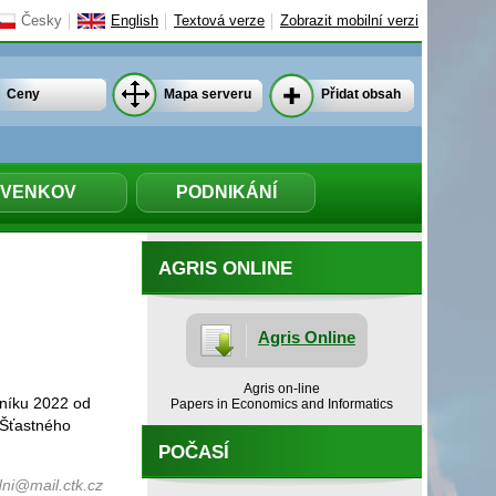
Česky
English
Textová verze
Zobrazit mobilní verzi
Ceny
Mapa serveru
Přidat obsah
VENKOV
PODNIKÁNÍ
AGRIS ONLINE
Agris Online
Agris on-line
čníku 2022 od
Papers in Economics and Informatics
 Šťastného
POČASÍ
ni@mail.ctk.cz