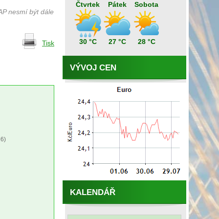
Čtvrtek
Pátek
Sobota
AP nesmí být dále
30 °C
27 °C
28 °C
Tisk
VÝVOJ CEN
6)
KALENDÁŘ