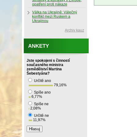
slintavky a kulhavky v Evropě,
opatření proti nákaze
Válka na Ukrajině: Válečný
konflikt mezi Ruskem a
Ukrajinou
Archiv kauz
ANKETY
Jste spokojeni s činností
současného ministra
zemědělství Martina
Šebestyána?
Určitě ano
79,16
%
Spíše ano
6,77
%
Spíše ne
2,08
%
Určitě ne
11,97
%