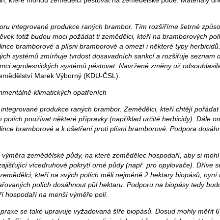
in, které mohou zemědělci pěstovat na zemědělské půdě. Materiály dn
ru integrované produkce raných brambor. Tím rozšíříme šetrné způs
ěvek totiž budou moci požádat ti zemědělci, kteří na bramborových pol
lince bramborové a plísni bramborové a omezí i některé typy herbicidů
ých systémů zmírňuje tvrdost dosavadních sankcí a rozšiřuje seznam d
mci agrolesnických systémů pěstovat. Navržené změny už odsouhlasila
 zemědělství Marek Výborný (KDU-ČSL).
nmentálně-klimatických opatřeních
ntegrované produkce raných brambor. Zemědělci, kteří chtějí pořádat
 polích používat některé přípravky (například určité herbicidy). Dále o
lince bramborové a k ošetření proti plísni bramborové. Podpora dosáh
í výměra zemědělské půdy, na které zemědělec hospodaří, aby si mohl
ajišťující vícedruhové pokrytí orné půdy (např. pro opylovače). Dříve s
t zemědělci, kteří na svých polích měli nejméně 2 hektary biopásů, nyn
řovaných polích dosáhnout půl hektaru. Podporu na biopásy tedy bud
eří hospodaří na menší výměře polí.
praxe se také upravuje vyžadovaná šíře biopásů. Dosud mohly měřit 6