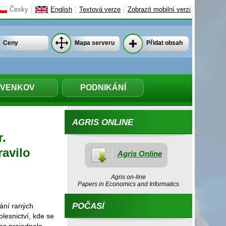
Česky
English
Textová verze
Zobrazit mobilní verzi
Ceny
Mapa serveru
Přidat obsah
VENKOV
PODNIKÁNÍ
AGRIS ONLINE
r.
avilo
Agris Online
Agris on-line
Papers in Economics and Informatics
POČASÍ
ání raných
lesnictví, kde se