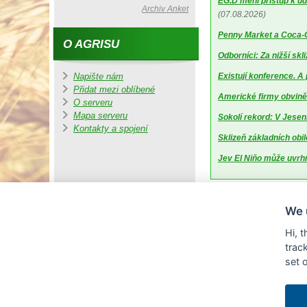
EG.D mění přístup k úd
Archiv Anket
(07.08.2026)
Penny Market a Coca-Co
O AGRISU
Odborníci: Za nižší sk
Existují konference. A
Napište nám
Přidat mezi oblíbené
Americké firmy obviněn
O serveru
Mapa serveru
Sokolí rekord: V Jesen
Kontakty a spojení
Sklizeň základních obil
Jev El Niňo může uvrhn
We 
Hi, 
trac
set 
© Copyright AGRI