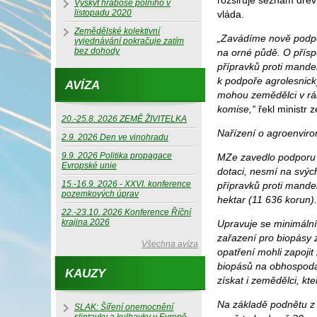
rozšiřuje seznam dřev
Výskyt hraboše polního v
listopadu 2020
vláda.
Zemědělské kolektivní
„Zavádíme nově podpo
vyjednávání pokračuje zatím
bez dohody
na orné půdě. O přísp
přípravků proti mande
k podpoře agrolesnick
AVÍZA
mohou zemědělci v rá
komise,“
řekl ministr
20.-25.8. 2026 ZEMĚ ŽIVITELKA
Nařízení o agroenviro
2.9. 2026 Den ve vinohradu
9.9. 2026 Politika propagace
MZe zavedlo podporu i
Evropské unie
dotaci, nesmí na svých
15.-16.9. 2026 - XXVI. konference
přípravků proti mande
pozemkových úprav
hektar (11 636 korun).
22.-23.10. 2026 Konference Říční
krajina 2026
Upravuje se minimáln
zařazení pro biopásy z
Všechna avíza
opatření mohli zapoji
biopásů na obhospoda
KAUZY
získat i zemědělci, kt
Na základě podnětu z 
SLAK: Šíření onemocnění