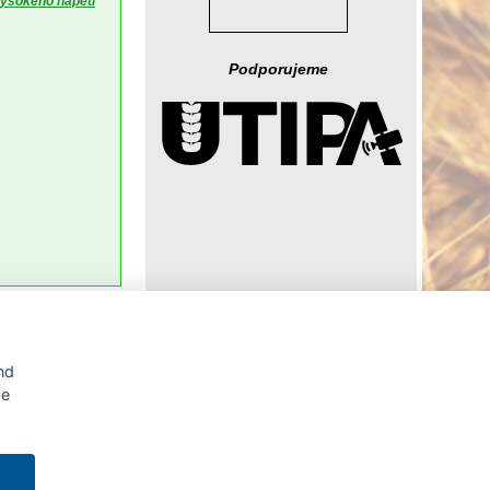
vysokého napětí
Podporujeme
Agrární WWW portál AGRIS vznikl v roce 1999 na základě
nd
spolupráce
České zemědělské univerzity v Praze
s
Ministerstvem zemědělství ČR
be
tálu AGRIS je možné