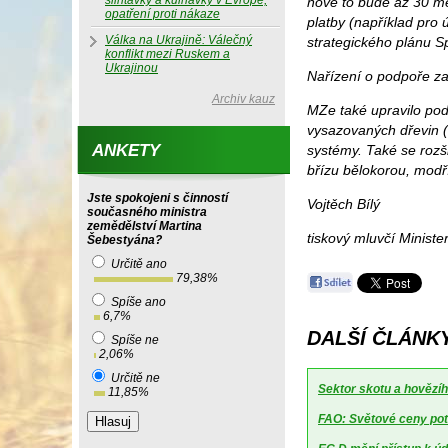
slintavky a kulhavky v Evropě,
nově to bude až 30 me
opatření proti nákaze
platby (například pro
Válka na Ukrajině: Válečný
strategického plánu S
konflikt mezi Ruskem a
Ukrajinou
Nařízení o podpoře z
Archiv kauz
MZe také upravilo pod
vysazovaných dřevin (
ANKETY
systémy. Také se rozš
břízu bělokorou, modří
Jste spokojeni s činností
Vojtěch Bílý
současného ministra
zemědělství Martina
tiskový mluvčí Ministe
Šebestyána?
Určitě ano
79,38
%
Spíše ano
6,7
%
DALŠÍ ČLÁNKY
Spíše ne
2,06
%
Určitě ne
Sektor skotu a hovězíh
11,85
%
FAO: Světové ceny potr