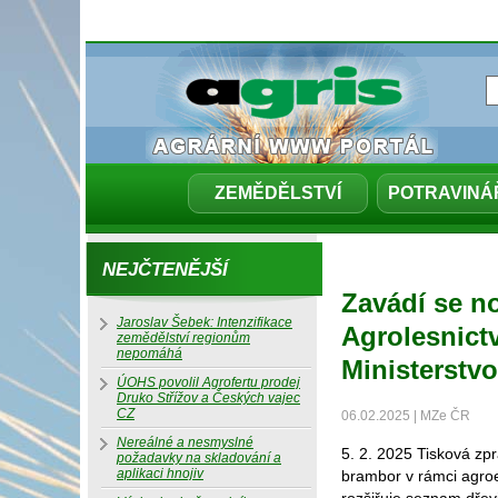
ZEMĚDĚLSTVÍ
POTRAVINÁ
NEJČTENĚJŠÍ
Zavádí se n
Jaroslav Šebek: Intenzifikace
Agrolesnict
zemědělství regionům
nepomáhá
Ministerstv
ÚOHS povolil Agrofertu prodej
Druko Střížov a Českých vajec
CZ
06.02.2025 | MZe ČR
Nereálné a nesmyslné
5. 2. 2025 Tisková zp
požadavky na skladování a
aplikaci hnojiv
brambor v rámci agroe