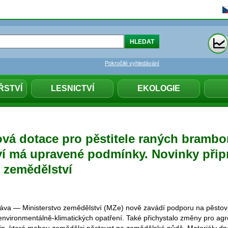
Pokročilé vyhledávání
ŘSTVÍ
LESNICTVÍ
EKOLOGIE
ová dotace pro pěstitele raných brambo
ví má upravené podmínky. Novinky připr
o zemědělství
ráva — Ministerstvo zemědělství (MZe) nově zavádí podporu na pěstov
nvironmentálně-klimatických opatření. Také přichystalo změny pro agro