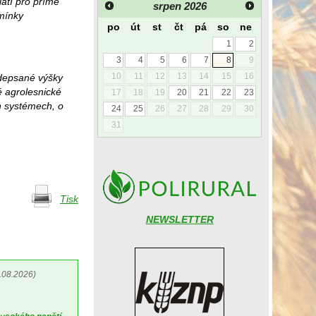
latí pro přímé
srpen
2026
mínky
po
út
st
čt
pá
so
ne
1
2
3
4
5
6
7
8
9
10
11
12
13
14
15
16
edepsané výšky
é agrolesnické
17
18
19
20
21
22
23
h systémech, o
24
25
26
27
28
29
30
31
Tisk
NEWSLETTER
.08.2026)