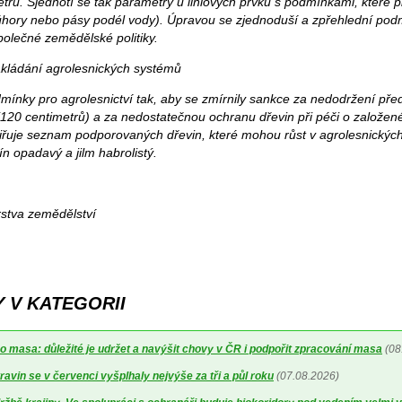
trů. Sjednotí se tak parametry u liniových prvků s podmínkami, které p
 úhory nebo pásy podél vody). Úpravou se zjednoduší a zpřehlední pod
polečné zemědělské politiky.
akládání agrolesnických systémů
mínky pro agrolesnictví tak, aby se zmírnily sankce za nedodržení př
120 centimetrů) a za nedostatečnou ochranu dřevin při péči o založen
iřuje seznam podporovaných dřevin, které mohou růst v agrolesnickýc
n opadavý a jilm habrolistý.
rstva zemědělství
 V KATEGORII
o masa: důležité je udržet a navýšit chovy v ČR i podpořit zpracování masa
(08
avin se v červenci vyšplhaly nejvýše za tři a půl roku
(07.08.2026)