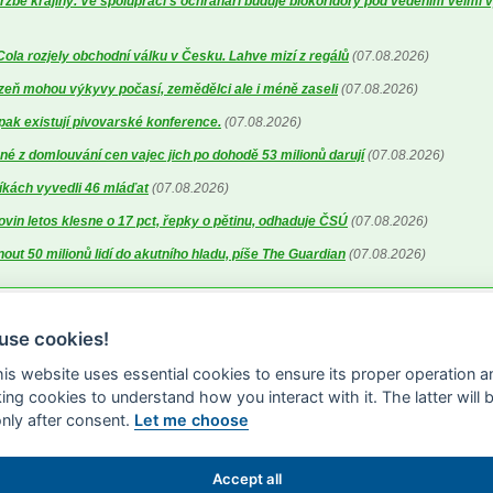
ržbě krajiny. Ve spolupráci s ochranáři buduje biokoridory pod vedením velmi 
la rozjely obchodní válku v Česku. Lahve mizí z regálů
(07.08.2026)
lizeň mohou výkyvy počasí, zemědělci ale i méně zaseli
(07.08.2026)
 pak existují pivovarské konference.
(07.08.2026)
é z domlouvání cen vajec jich po dohodě 53 milionů darují
(07.08.2026)
íkách vyvedli 46 mláďat
(07.08.2026)
ovin letos klesne o 17 pct, řepky o pětinu, odhaduje ČSÚ
(07.08.2026)
out 50 milionů lidí do akutního hladu, píše The Guardian
(07.08.2026)
use cookies!
this website uses essential cookies to ensure its proper operation a
king cookies to understand how you interact with it. The latter will 
only after consent.
Let me choose
Accept all
S 2000-2026 -
ISSN 1213-1369
- Publikování a šíření obsahu agrárního WWW por