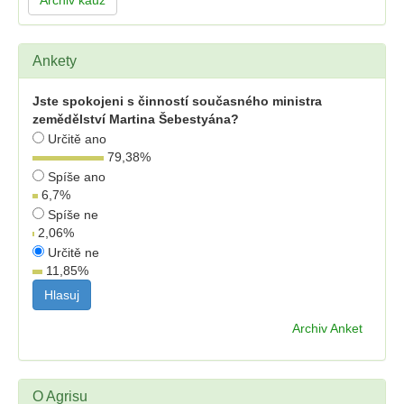
Archiv kauz
Ankety
Jste spokojeni s činností současného ministra
zemědělství Martina Šebestyána?
Určitě ano
79,38
%
Spíše ano
6,7
%
Spíše ne
2,06
%
Určitě ne
11,85
%
Archiv Anket
O Agrisu