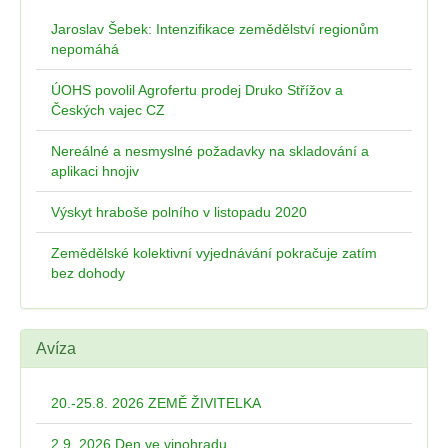
Jaroslav Šebek: Intenzifikace zemědělství regionům
nepomáhá
ÚOHS povolil Agrofertu prodej Druko Střížov a
Českých vajec CZ
Nereálné a nesmyslné požadavky na skladování a
aplikaci hnojiv
Výskyt hraboše polního v listopadu 2020
Zemědělské kolektivní vyjednávání pokračuje zatím
bez dohody
Avíza
20.-25.8. 2026 ZEMĚ ŽIVITELKA
2.9. 2026 Den ve vinohradu