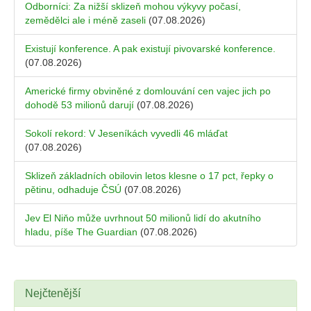
Odborníci: Za nižší sklizeň mohou výkyvy počasí,
zemědělci ale i méně zaseli
(07.08.2026)
Existují konference. A pak existují pivovarské konference.
(07.08.2026)
Americké firmy obviněné z domlouvání cen vajec jich po
dohodě 53 milionů darují
(07.08.2026)
Sokolí rekord: V Jeseníkách vyvedli 46 mláďat
(07.08.2026)
Sklizeň základních obilovin letos klesne o 17 pct, řepky o
pětinu, odhaduje ČSÚ
(07.08.2026)
Jev El Niňo může uvrhnout 50 milionů lidí do akutního
hladu, píše The Guardian
(07.08.2026)
Nejčtenější