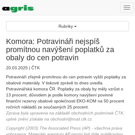
Togg
navi
Rubriky
Komora: Potravináři nejspíš
promítnou navýšení poplatků za
obaly do cen potravin
20.03.2025 | ČTK
Potravináři zřejmě promítnou do cen potravin vyšší poplatky za
obalové materiály. V tiskové zprávě to dnes uvedla
Potravinářská komora ČR. Poplatky za obaly by měly vzrůst o
13 procent, důvodem je podle komory navýšení povinné
finanční rezervy obalové společnosti EKO-KOM na 50 procent
ročních nákladů ze současných 25 procent.
Zpráva byla upravena na základě obchodních podmínek ČTK,
uplné znění získáte na obchodni@mail.ctk.cz
Copyright (2003) The Associated Press (AP) - všechna práva
vyhrazena. Materiály agentury AP nesmí být dále publikovány,