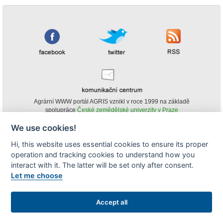
Agrární WWW portál AGRIS vznikl v roce 1999 na základě
spolupráce
České zemědělské univerzity v Praze
s
Ministerstvem zemědělství ČR
We use cookies!
© Copyright AGRIS 2000-2026 -
ISSN 1213-1369
- Publikování a šíření
Hi, this website uses essential cookies to ensure its proper
obsahu agrárního WWW portálu AGRIS je možné
operation and tracking cookies to understand how you
(pokud není uvedeno jinak) pouze za podmínky uvedení zdroje v podobě
www.agris.cz a data publikace v AGRISu.
interact with it. The latter will be set only after consent.
cookies
Let me choose
Zobrazit desktopovou verzi
Accept all