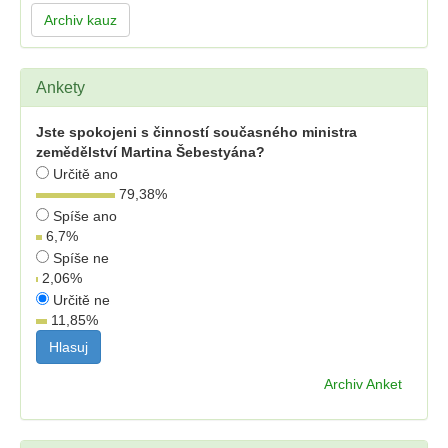
Archiv kauz
Ankety
Jste spokojeni s činností současného ministra
zemědělství Martina Šebestyána?
Určitě ano
79,38
%
Spíše ano
6,7
%
Spíše ne
2,06
%
Určitě ne
11,85
%
Archiv Anket