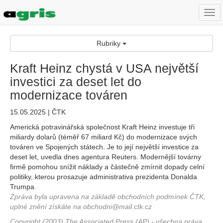
Togg
navi
Rubriky
Kraft Heinz chystá v USA největší
investici za deset let do
modernizace továren
15.05.2025 | ČTK
Americká potravinářská společnost Kraft Heinz investuje tři
miliardy dolarů (téměř 67 miliard Kč) do modernizace svých
továren ve Spojených státech. Je to její největší investice za
deset let, uvedla dnes agentura Reuters. Modernější továrny
firmě pomohou snížit náklady a částečně zmírnit dopady celní
politiky, kterou prosazuje administrativa prezidenta Donalda
Trumpa.
Zpráva byla upravena na základě obchodních podmínek ČTK,
uplné znění získáte na obchodni@mail.ctk.cz
Copyright (2003) The Associated Press (AP) - všechna práva